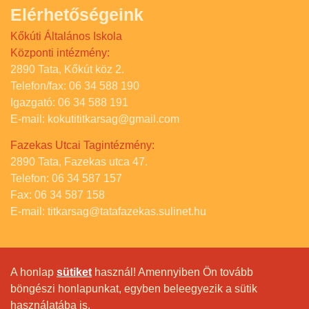
Elérhetőségeink
Kőkúti Általános Iskola
Központi intézmény:
2890 Tata, Kőkút köz 2.
Telefon/fax: 06 34 588 190
Igazgató: 06 34 588 191
E-mail: kokutititkarsag@gmail.com
Fazekas Utcai Tagintézmény:
2890 Tata, Fazekas utca 47.
Telefon: 06 34 587 157
Fax: 06 34 587 158
E-mail: titkarsag@tatafazekas.sulinet.hu
A honlap
sütiket
használ! Amennyiben Ön tovább
böngészi honlapunkat, egyben beleegyezik a sütik
használatába is.