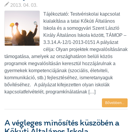
2013. 04. 03.
Tájékoztató: Testvériskolai kapcsolat
kialakítása a tatai Kőkúti Általános
Iskola és a somogyvári Szent László
Király Általános Iskola között, TÁMOP –
3.3.14.A-12/1-2013-0151 A pályázat
célja: Olyan projektek megvalósításának
támogatása, amelyek az országhatáron belüli közös
programok megvalósításán keresztül hozzájárulnak a
gyermekek kompetenciájának (szociális, életviteli,
kommunikáció, stb.) fejlesztéséhez, ismeretanyaguk
bővítéséhez. A pályázat kifejezetten olyan iskolák
kapcsolatfelvételét, programkínálatának […]
Bővebben...
A végleges minősítés küszöbén a
Kőkúti Általános Iskola