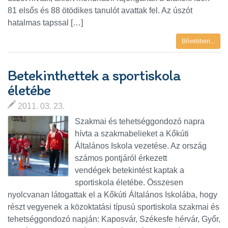
81 elsős és 88 ötödikes tanulót avattak fel. Az úszót
hatalmas tapssal […]
Bővebben...
Betekinthettek a sportiskola
életébe
2011. 03. 23.
Szakmai és tehetséggondozó napra
hívta a szakmabelieket a Kőkúti
Általános Iskola vezetése. Az ország
számos pontjáról érkezett
vendégek betekintést kaptak a
sportiskola életébe. Összesen
nyolcvanan látogattak el a Kőkúti Általános Iskolába, hogy
részt vegyenek a közoktatási típusú sportiskola szakmai és
tehetséggondozó napján: Kaposvár, Székesfe hérvár, Győr,