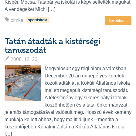
Kisbér, Mocsa, Tatabánya iskolái is képviseltették magukat.
A vendégeket Michl […]
címke:
sportiskola
Bővebben...
Tatán átadták a kistérségi
tanuszodát
2008. 12. 20.
Megvalósult egy régi álom a városban.
December 20-án ünnepélyes keretek
között adták át a Kőkúti Általános Iskola
mellett megépült kistérségi tanuszodát.
A létesítmény egy sikeres pályázatnak
köszönhetően és a tatai önkormányzat
jelentős támogatásával valósult meg. Hosszú évek kemény
munkája kellett ahhoz, hogy ma itt álljunk – mondta a
köszöntőjében Kőhalmi Zoltán a Kőkúti Általános Iskola
[…]