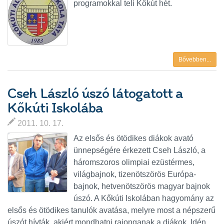
programokkal teli Kőkút hét.
Bővebben...
Cseh László úszó látogatott a
Kőkúti Iskolába
2011. 10. 17.
Az elsős és ötödikes diákok avató
ünnepségére érkezett Cseh László, a
háromszoros olimpiai ezüstérmes,
világbajnok, tizenötszörös Európa-
bajnok, hetvenötszörös magyar bajnok
úszó. A Kőkúti Iskolában hagyomány az
elsős és ötödikes tanulók avatása, melyre most a népszerű
úszót hívták, akiért mondhatni rajonganak a diákok. Idén