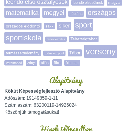
leendő első osztályosok
magyar
leendő elsősöknek
matematika
megyei
országos
néptánc
sport
siker
országos elődöntő
sakk
sportiskola
Tehetségtábor
tanévkezdés
verseny
Tábor
természettudomány
tudásközpont
öko
zrínyi
öko nap
Versmondó
állás
Alapítvány
Kőkút Képességfejlesztő Alapítvány
Adószám: 19149859-1-11
Számlaszám: 63200119-14926024
Köszönjük támogatásukat!
Hírek időrendben