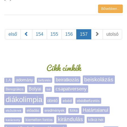
Bővebben...
első
154
155
156
157
utolsó
Oldalsáv
Cikk címkék
beiskolázás
adomány
beiratkozás
1.A
befizetés
Bolyai
csapatverseny
Beregrákos
bál
diákolimpia
döntő
ebéd
ebédbefizetés
Határtalanul
előadás
eredmények
elsősöknek
fizika
kirándulás
kiemelten fontos
kőkút-hét
karácsony