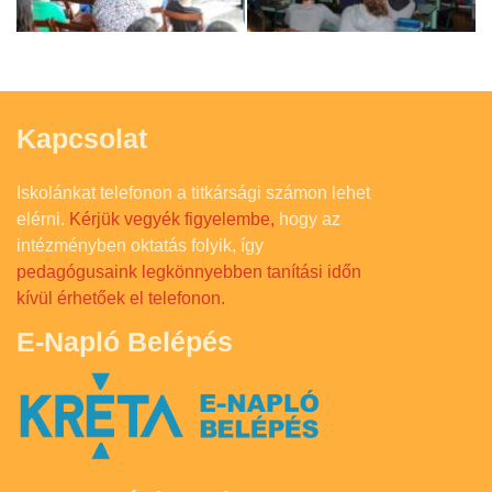
Kapcsolat
Iskolánkat telefonon a titkársági számon lehet
elérni.
Kérjük vegyék figyelembe,
hogy az
intézményben oktatás folyik, így
pedagógusaink legkönnyebben tanítási időn
kívül érhetőek el telefonon.
E-Napló Belépés