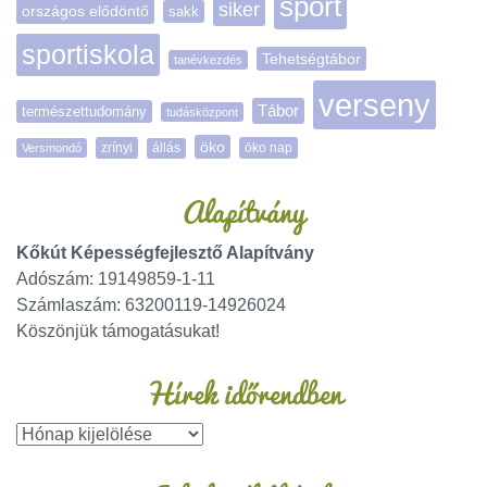
sport
siker
országos elődöntő
sakk
sportiskola
Tehetségtábor
tanévkezdés
verseny
Tábor
természettudomány
tudásközpont
öko
zrínyi
öko nap
Versmondó
állás
Alapítvány
Kőkút Képességfejlesztő Alapítvány
Adószám: 19149859-1-11
Számlaszám: 63200119-14926024
Köszönjük támogatásukat!
Hírek időrendben