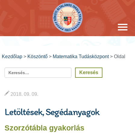
Kezdőlap
>
Köszöntő
>
Matematika Tudásközpont
>
Oldal
2018. 09. 09.
Letöltések, Segédanyagok
Szorzótábla gyakorlás