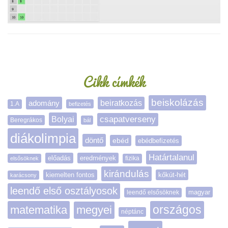
Oldalsáv
Cikk címkék
beiskolázás
adomány
beiratkozás
1.A
befizetés
Bolyai
csapatverseny
Beregrákos
bál
diákolimpia
döntő
ebéd
ebédbefizetés
Határtalanul
előadás
eredmények
elsősöknek
fizika
kirándulás
kiemelten fontos
kőkút-hét
karácsony
leendő első osztályosok
magyar
leendő elsősöknek
matematika
megyei
országos
néptánc