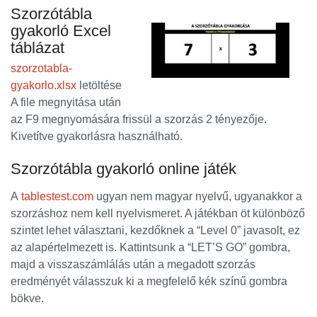
Szorzótábla
gyakorló Excel
táblázat
szorzotabla-
gyakorlo.xlsx
letöltése
A file megnyitása után
az F9 megnyomására frissül a szorzás 2 tényezője.
Kivetítve gyakorlásra használható.
Szorzótábla gyakorló online játék
A
tablestest.com
ugyan nem magyar nyelvű, ugyanakkor a
szorzáshoz nem kell nyelvismeret. A játékban öt különböző
szintet lehet választani, kezdőknek a “Level 0” javasolt, ez
az alapértelmezett is. Kattintsunk a “LET’S GO” gombra,
majd a visszaszámlálás után a megadott szorzás
eredményét válasszuk ki a megfelelő kék színű gombra
bökve.