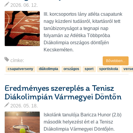
2026. 06. 12.
III. korcsoportos lány atléta csapatunk
nagy küzdeni tudásról, kitartásról tett
tanúbizonyságot a tegnapi nap
folyamán az Atlétika Többpróba
Diákolimpia országos döntőjén
Kecskeméten.
címke:
Bővebben...
csapatverseny
diákolimpia
országos
sport
sportiskola
vers
Eredményes szereplés a Tenisz
Diákolimpián Vármegyei Döntőn
2026. 05. 18.
Iskolánk tanulója Baricza Hunor (2.b)
második helyezést ért el a Tenisz
Diákolimpia Vármegyei Döntőjén.