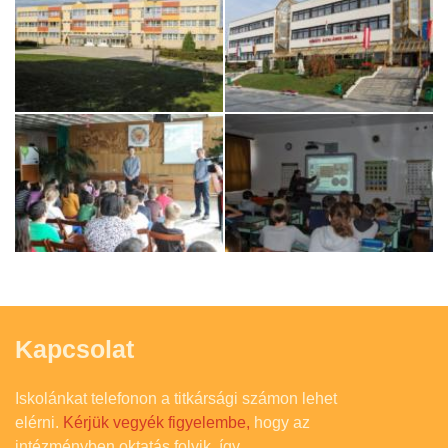
Kapcsolat
Iskolánkat telefonon a titkársági számon lehet
elérni.
Kérjük vegyék figyelembe,
hogy az
intézményben oktatás folyik, így