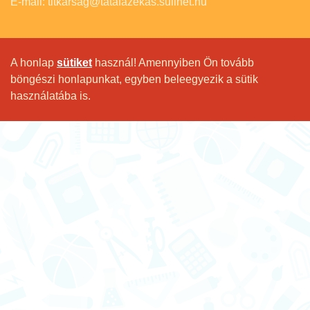
E-mail: titkarsag@tatafazekas.sulinet.hu
A honlap
sütiket
használ! Amennyiben Ön tovább
böngészi honlapunkat, egyben beleegyezik a sütik
használatába is.