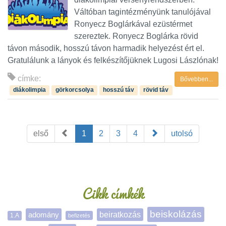
Váltóban tagintézményünk tanulójával
Ronyecz Boglárkával ezüstérmet
szereztek. Ronyecz Boglárka rövid
távon második, hosszú távon harmadik helyezést ért el.
Gratulálunk a lányok és felkészítőjüknek Lugosi Lászlónak!
címke:
Bővebben...
diákolimpia
görkorcsolya
hosszú táv
rövid táv
első
1
2
3
4
utolsó
Oldalsáv
Cikk címkék
beiskolázás
adomány
beiratkozás
1.A
befizetés