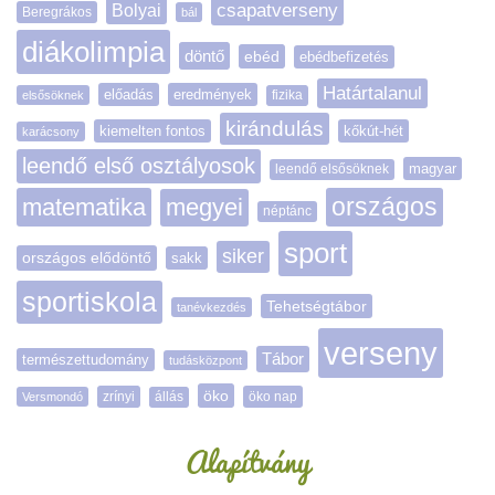
Bolyai
csapatverseny
Beregrákos
bál
diákolimpia
döntő
ebéd
ebédbefizetés
Határtalanul
előadás
eredmények
elsősöknek
fizika
kirándulás
kiemelten fontos
kőkút-hét
karácsony
leendő első osztályosok
magyar
leendő elsősöknek
matematika
megyei
országos
néptánc
sport
siker
országos elődöntő
sakk
sportiskola
Tehetségtábor
tanévkezdés
verseny
Tábor
természettudomány
tudásközpont
öko
zrínyi
öko nap
Versmondó
állás
Alapítvány