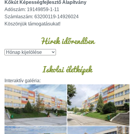
Kőkút Képességfejlesztő Alapítvány
Adószám: 19149859-1-11
Számlaszám: 63200119-14926024
Köszönjük támogatásukat!
Hírek időrendben
Iskolai életképek
Interaktív galéria: