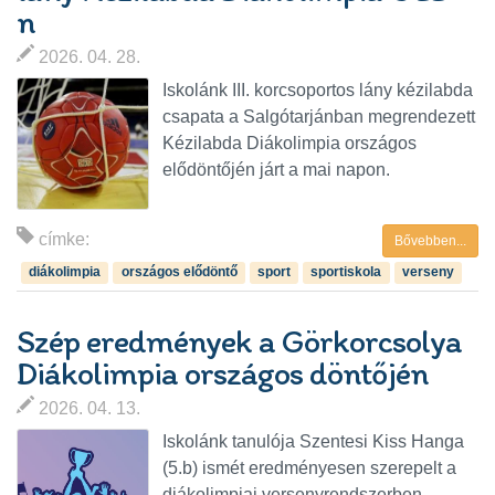
n
2026. 04. 28.
Iskolánk III. korcsoportos lány kézilabda
csapata a Salgótarjánban megrendezett
Kézilabda Diákolimpia országos
elődöntőjén járt a mai napon.
címke:
Bővebben...
diákolimpia
országos elődöntő
sport
sportiskola
verseny
Szép eredmények a Görkorcsolya
Diákolimpia országos döntőjén
2026. 04. 13.
Iskolánk tanulója Szentesi Kiss Hanga
(5.b) ismét eredményesen szerepelt a
diákolimpiai versenyrendszerben.