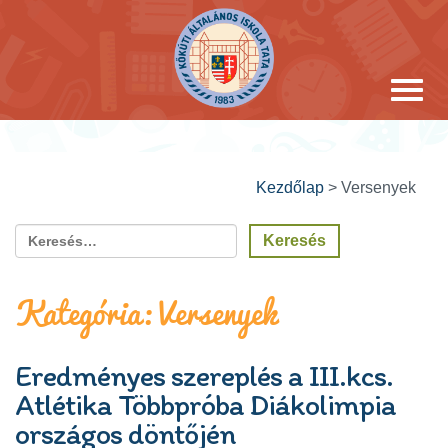
Kezdőlap
>
Versenyek
Kategória:
Versenyek
Eredményes szereplés a III.kcs.
Atlétika Többpróba Diákolimpia
országos döntőjén