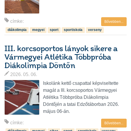
címke:
Bővebben...
diákolimpia
megyei
sport
sportiskola
verseny
III. korcsoportos lányok sikere a
Vármegyei Atlétika Többpróba
Diákolimpia Döntőn
2026. 05. 06.
Iskolánk kettő csapattal képviseltette
magát a III. korcsoportos Vármegyei
Atlétika Többpróba Diákolimpia
Döntőjén a tatai Edzőtáborban 2026.
május 06-án.
címke:
Bővebben...