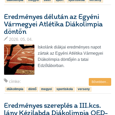
diákolimpia
megyei
siker
sport
sportiskola
verseny
Eredményes délután az Egyéni
Vármegyei Atlétika Diákolimpia
döntőn
2026. 05. 04.
Iskolánk diákjai eredményes napot
zártak az Egyéni Atlétika Vármegyei
Diákolimpia döntőjén a tatai
Edzőtáborban.
címke:
Bővebben...
diákolimpia
döntő
megyei
sportiskola
verseny
Eredményes szereplés a III.kcs.
lány Kézilabda Diákolimpia OED-