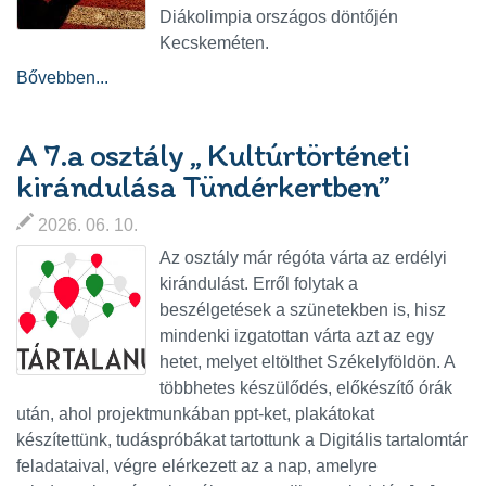
Diákolimpia országos döntőjén
Kecskeméten.
Bővebben...
A 7.a osztály „ Kultúrtörténeti
kirándulása Tündérkertben”
2026. 06. 10.
Az osztály már régóta várta az erdélyi
kirándulást. Erről folytak a
beszélgetések a szünetekben is, hisz
mindenki izgatottan várta azt az egy
hetet, melyet eltölthet Székelyföldön. A
többhetes készülődés, előkészítő órák
után, ahol projektmunkában ppt-ket, plakátokat
készítettünk, tudáspróbákat tartottunk a Digitális tartalomtár
feladataival, végre elérkezett az a nap, amelyre