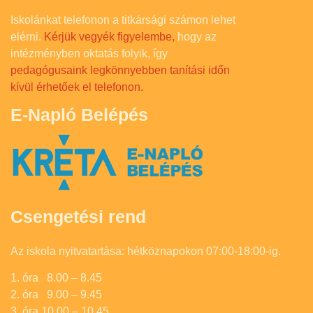
Iskolánkat telefonon a titkársági számon lehet
elérni.
Kérjük vegyék figyelembe,
hogy az
intézményben oktatás folyik, így
pedagógusaink legkönnyebben tanítási időn
kívül érhetőek el telefonon.
E-Napló Belépés
Csengetési rend
Az iskola nyitvatartása: hétköznapokon 07:00-18:00-ig.
1. óra 8.00 – 8.45
2. óra 9.00 – 9.45
3. óra 10.00 – 10.45