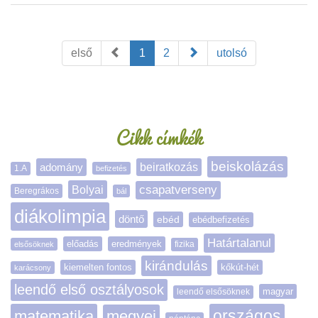
első
1
2
utolsó
Oldalsáv
Cikk címkék
beiskolázás
adomány
beiratkozás
1.A
befizetés
Bolyai
csapatverseny
Beregrákos
bál
diákolimpia
döntő
ebéd
ebédbefizetés
Határtalanul
előadás
eredmények
elsősöknek
fizika
kirándulás
kiemelten fontos
kőkút-hét
karácsony
leendő első osztályosok
magyar
leendő elsősöknek
matematika
megyei
országos