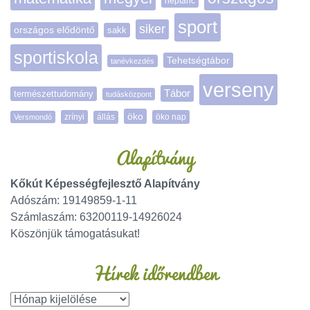
néptánc
sport
siker
országos elődöntő
sakk
sportiskola
Tehetségtábor
tanévkezdés
verseny
Tábor
természettudomány
tudásközpont
öko
zrínyi
öko nap
Versmondó
állás
Alapítvány
Kőkút Képességfejlesztő Alapítvány
Adószám: 19149859-1-11
Számlaszám: 63200119-14926024
Köszönjük támogatásukat!
Hírek időrendben