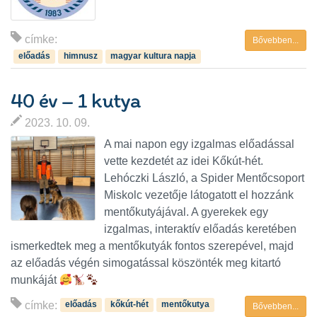
címke:
Bővebben...
előadás
himnusz
magyar kultura napja
40 év – 1 kutya
2023. 10. 09.
A mai napon egy izgalmas előadással
vette kezdetét az idei Kőkút-hét.
Lehóczki László, a Spider Mentőcsoport
Miskolc vezetője látogatott el hozzánk
mentőkutyájával. A gyerekek egy
izgalmas, interaktív előadás keretében
ismerkedtek meg a mentőkutyák fontos szerepével, majd
az előadás végén simogatással köszönték meg kitartó
munkáját
címke:
előadás
kőkút-hét
mentőkutya
Bővebben...