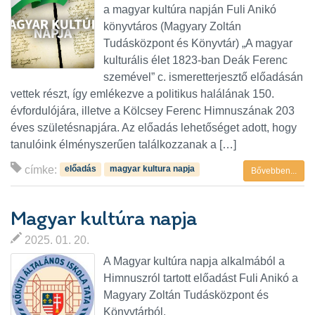
a magyar kultúra napján Fuli Anikó
könyvtáros (Magyary Zoltán
Tudásközpont és Könyvtár) „A magyar
kulturális élet 1823-ban Deák Ferenc
szemével” c. ismeretterjesztő előadásán
vettek részt, így emlékezve a politikus halálának 150.
évfordulójára, illetve a Kölcsey Ferenc Himnuszának 203
éves születésnapjára. Az előadás lehetőséget adott, hogy
tanulóink élményszerűen találkozzanak a […]
címke:
előadás
magyar kultura napja
Bővebben...
Magyar kultúra napja
2025. 01. 20.
A Magyar kultúra napja alkalmából a
Himnuszról tartott előadást Fuli Anikó a
Magyary Zoltán Tudásközpont és
Könyvtárból.