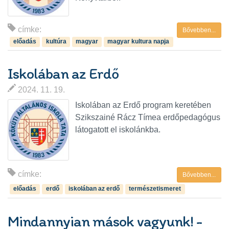
címke:
Bővebben...
előadás
kultúra
magyar
magyar kultura napja
Iskolában az Erdő
2024. 11. 19.
Iskolában az Erdő program keretében
Szikszainé Rácz Tímea erdőpedagógus
látogatott el iskolánkba.
címke:
Bővebben...
előadás
erdő
iskolában az erdő
természetismeret
Mindannyian mások vagyunk! -