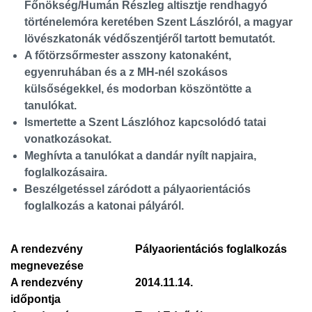
Főnökség/Humán Részleg altisztje rendhagyó
történelemóra keretében Szent Lászlóról, a magyar
lövészkatonák védőszentjéről tartott bemutatót.
A főtörzsőrmester asszony katonaként,
egyenruhában és a z MH-nél szokásos
külsőségekkel, és modorban köszöntötte a
tanulókat.
Ismertette a Szent Lászlóhoz kapcsolódó tatai
vonatkozásokat.
Meghívta a tanulókat a dandár nyílt napjaira,
foglalkozásaira.
Beszélgetéssel záródott a pályaorientációs
foglalkozás a katonai pályáról.
A rendezvény
Pályaorientációs foglalkozás
megnevezése
A rendezvény
2014.11.14.
időpontja