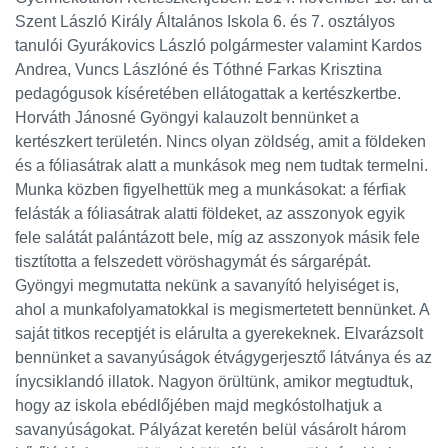
Szent László Király Általános Iskola 6. és 7. osztályos
tanulói Gyurákovics László polgármester valamint Kardos
Andrea, Vuncs Lászlóné és Tóthné Farkas Krisztina
pedagógusok kíséretében ellátogattak a kertészkertbe.
Horváth Jánosné Gyöngyi kalauzolt bennünket a
kertészkert területén. Nincs olyan zöldség, amit a földeken
és a fóliasátrak alatt a munkások meg nem tudtak termelni.
Munka közben figyelhettük meg a munkásokat: a férfiak
felásták a fóliasátrak alatti földeket, az asszonyok egyik
fele salátát palántázott bele, míg az asszonyok másik fele
tisztította a felszedett vöröshagymát és sárgarépát.
Gyöngyi megmutatta nekünk a savanyító helyiséget is,
ahol a munkafolyamatokkal is megismertetett bennünket. A
saját titkos receptjét is elárulta a gyerekeknek. Elvarázsolt
bennünket a savanyúságok étvágygerjesztő látványa és az
ínycsiklandó illatok. Nagyon örültünk, amikor megtudtuk,
hogy az iskola ebédlőjében majd megkóstolhatjuk a
savanyúságokat. Pályázat keretén belül vásárolt három