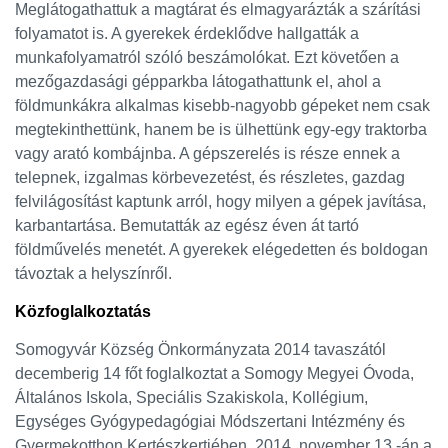
Meglátogathattuk a magtárat és elmagyarázták a szárítási
folyamatot is. A gyerekek érdeklődve hallgatták a
munkafolyamatról szóló beszámolókat. Ezt követően a
mezőgazdasági gépparkba látogathattunk el, ahol a
földmunkákra alkalmas kisebb-nagyobb gépeket nem csak
megtekinthettünk, hanem be is ülhettünk egy-egy traktorba
vagy arató kombájnba. A gépszerelés is része ennek a
telepnek, izgalmas körbevezetést, és részletes, gazdag
felvilágosítást kaptunk arról, hogy milyen a gépek javítása,
karbantartása. Bemutatták az egész éven át tartó
földművelés menetét. A gyerekek elégedetten és boldogan
távoztak a helyszínről.
Közfoglalkoztatás
Somogyvár Község Önkormányzata 2014 tavaszától
decemberig 14 főt foglalkoztat a Somogy Megyei Óvoda,
Általános Iskola, Speciális Szakiskola, Kollégium,
Egységes Gyógypedagógiai Módszertani Intézmény és
Gyermekotthon Kertészkertjében. 2014. november 13.-án a