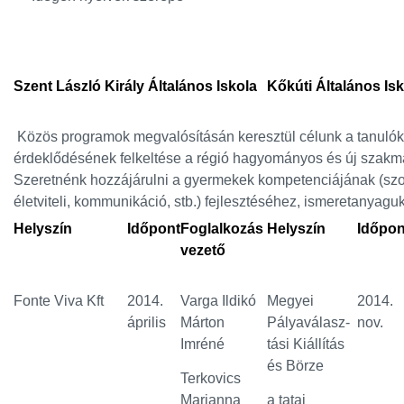
Szent László Király Általános Iskola
Kőkúti Általános Is
Közös programok megvalósításán keresztül célunk a tanulók
érdeklődésének felkeltése a régió hagyományos és új szakmái
Szeretnénk hozzájárulni a gyermekek kompetenciájának (szoc
életviteli, kommunikáció, stb.) fejlesztéséhez, ismeretanyagu
Helyszín
Időpont
Foglalkozás
Helyszín
Időpon
vezető
Fonte Viva Kft
2014.
Varga Ildikó
Megyei
2014.
április
Márton
Pályaválasz-
nov.
Imréné
tási Kiállítás
és Börze
Terkovics
Marianna
a tatai