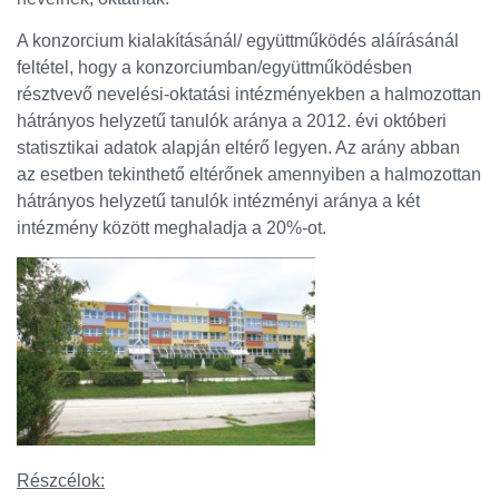
A konzorcium kialakításánál/ együttműködés aláírásánál
feltétel, hogy a konzorciumban/együttműködésben
résztvevő nevelési-oktatási intézményekben a halmozottan
hátrányos helyzetű tanulók aránya a 2012. évi októberi
statisztikai adatok alapján eltérő legyen. Az arány abban
az esetben tekinthető eltérőnek amennyiben a halmozottan
hátrányos helyzetű tanulók intézményi aránya a két
intézmény között meghaladja a 20%-ot.
Részcélok: