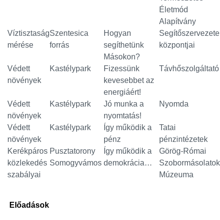
Életmód
Alapítvány
Víztisztaság
Szentesica
Hogyan
Segítőszervezete
mérése
forrás
segíthetünk
központjai
Másokon?
Védett
Kastélypark
Fizessünk
Távhőszolgáltató
növények
kevesebbet az
energiáért!
Védett
Kastélypark
Jó munka a
Nyomda
növények
nyomtatás!
Védett
Kastélypark
Így működik a
Tatai
növények
pénz
pénzintézetek
Kerékpáros
Pusztatorony
Így működik a
Görög-Római
közlekedés
Somogyvámos
demokrácia…
Szobormásolatok
szabályai
Múzeuma
Előadások