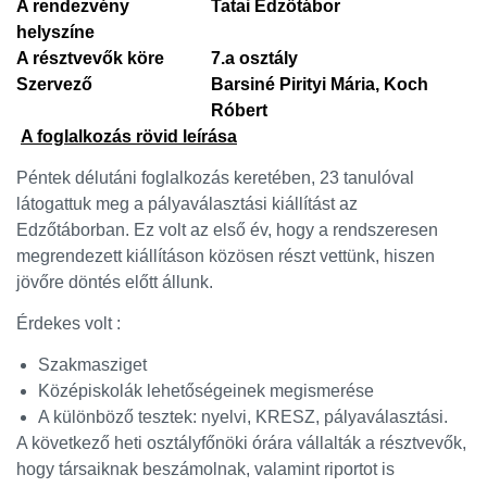
A rendezvény
Tatai Edzőtábor
helyszíne
A résztvevők köre
7.a osztály
Szervező
Barsiné Pirityi Mária, Koch
Róbert
A foglalkozás rövid leírása
Péntek délutáni foglalkozás keretében, 23 tanulóval
látogattuk meg a pályaválasztási kiállítást az
Edzőtáborban. Ez volt az első év, hogy a rendszeresen
megrendezett kiállításon közösen részt vettünk, hiszen
jövőre döntés előtt állunk.
Érdekes volt :
Szakmasziget
Középiskolák lehetőségeinek megismerése
A különböző tesztek: nyelvi, KRESZ, pályaválasztási.
A következő heti osztályfőnöki órára vállalták a résztvevők,
hogy társaiknak beszámolnak, valamint riportot is