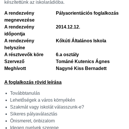
készítettünk az iskolarádióba.
A rendezvény
Pályaorientációs foglalkozás
megnevezése
A rendezvény
2014.12.12.
időpontja
A rendezvény
Kőkúti Általános Iskola
helyszíne
A résztvevők köre
6.a osztály
Szervező
Tománé Kutenics Ágnes
Meghívott
Nagyné Kiss Bernadett
A foglalkozás rövid leírása
Továbbtanulás
Lehetőségek a város környékén
Szakmát vagy iskolát válasszunk-e?
Sikeres pályaválasztás
Önismeret, önbizalom
Idegen nyelvek szerepe