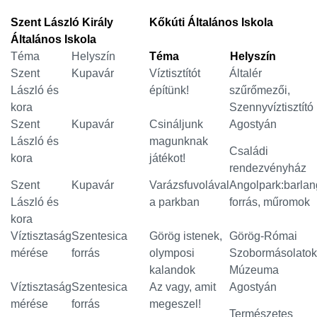
Szent László Király
Kőkúti Általános Iskola
Általános Iskola
Téma
Helyszín
Téma
Helyszín
Szent
Kupavár
Víztisztítót
Általér
László és
építünk!
szűrőmezői,
kora
Szennyvíztisztító
Szent
Kupavár
Csináljunk
Agostyán
László és
magunknak
Családi
kora
játékot!
rendezvényház
Szent
Kupavár
Varázsfuvolával
Angolpark:barlan
László és
a parkban
forrás, műromok
kora
Víztisztaság
Szentesica
Görög istenek,
Görög-Római
mérése
forrás
olymposi
Szobormásolatok
kalandok
Múzeuma
Víztisztaság
Szentesica
Az vagy, amit
Agostyán
mérése
forrás
megeszel!
Természetes