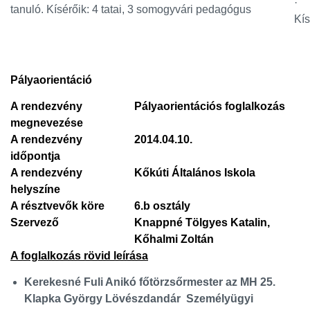
· R
tanuló. Kísérőik: 4 tatai, 3 somogyvári pedagógus
Kís
Pályaorientáció
A rendezvény
Pályaorientációs foglalkozás
megnevezése
A rendezvény
2014.04.10.
időpontja
A rendezvény
Kőkúti Általános Iskola
helyszíne
A résztvevők köre
6.b osztály
Szervező
Knappné Tölgyes Katalin,
Kőhalmi Zoltán
A foglalkozás rövid leírása
Kerekesné Fuli Anikó főtörzsőrmester az MH 25.
Klapka György Lövészdandár Személyügyi