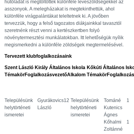
hűtőládát is megtöltöttek különféle leveszöldségekkel az
asszonyok. A melegházakat is megtekinthettük, ahol
különféle virágpalántákat teleltetnek ki. A jövőben
tervezzük, hogy a felső tagozatos diákjainkkal tavasztól
szeretnénk részt venni a kertészkertben folyó
növénytermesztési munkálatokban. Itt lehetőségük nyílik
megismerkedni a különféle zöldségek megtermelésével.
Tervezett klubfoglalkozásaink
Szent László Király Általános Iskola
Kőkúti Általános Isk
Témakör
Foglalkozásvezető
Alkalom
Témakör
Foglalkozá
Településünk
Gyurákovics
12
Településünk
Tománé
1
helytörténeti
László
helytörténeti
Kutenics
ismeretei
ismeretei
Ágnes
Kőhalmi
1
Zoltánné