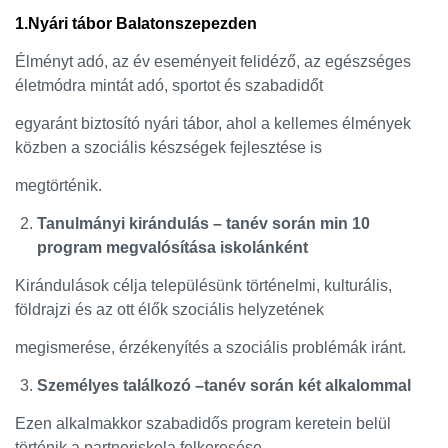
1.Nyári tábor Balatonszepezden
Élményt adó, az év eseményeit felidéző, az egészséges
életmódra mintát adó, sportot és szabadidőt
egyaránt biztosító nyári tábor, ahol a kellemes élmények
közben a szociális készségek fejlesztése is
megtörténik.
Tanulmányi kirándulás – tanév során min 10
program megvalósítása iskolánként
Kirándulások célja településünk történelmi, kulturális,
földrajzi és az ott élők szociális helyzetének
megismerése, érzékenyítés a szociális problémák iránt.
Személyes találkozó –tanév során két alkalommal
Ezen alkalmakkor szabadidős program keretein belül
történik a partneriskola felkeresése.