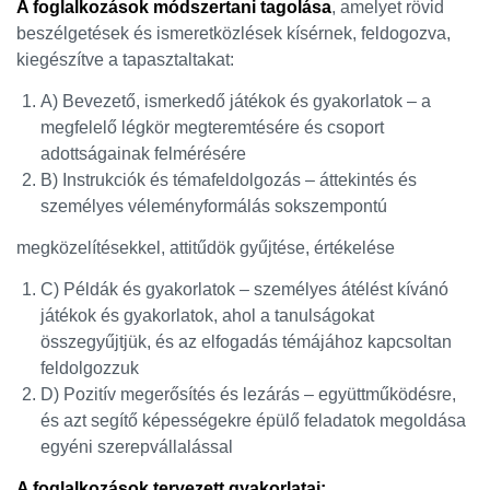
A foglalkozások módszertani tagolása
, amelyet rövid
beszélgetések és ismeretközlések kísérnek, feldogozva,
kiegészítve a tapasztaltakat:
A) Bevezető, ismerkedő játékok és gyakorlatok – a
megfelelő légkör megteremtésére és csoport
adottságainak felmérésére
B) Instrukciók és témafeldolgozás – áttekintés és
személyes véleményformálás sokszempontú
megközelítésekkel, attitűdök gyűjtése, értékelése
C) Példák és gyakorlatok – személyes átélést kívánó
játékok és gyakorlatok, ahol a tanulságokat
összegyűjtjük, és az elfogadás témájához kapcsoltan
feldolgozzuk
D) Pozitív megerősítés és lezárás – együttműködésre,
és azt segítő képességekre épülő feladatok megoldása
egyéni szerepvállalással
A foglalkozások tervezett gyakorlatai: