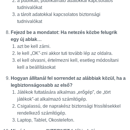
a publikált, publikálható adatokkal kapcsolatos
tudnivalókat
a tárolt adatokkal kapcsolatos biztonsági
tudnivalókat
Fejezd be a mondatot: Ha netezés közbe felugrik
egy új ablak…
azt be kell zárni.
le kell „OK”-zni akkor tuti tovább lép az oldalra.
el kell olvasni, értelmezni kell, esetleg módosítani
kell a beállításokat
Hogyan állítanál fel sorrendet az alábbiak közül, ha a
legbiztonságosabb az első?
Játékok futtatására alkalmas „erőgép”, de „tört
játékok”-at alkalmazó számítógép.
Csigalassú, de naprakész biztonsági frissítésekkel
rendelkező számítógép.
Laptop, Tablet, Okostelefon.