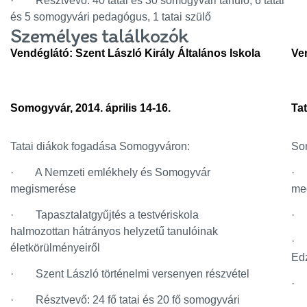
· Résztvevő: 40 tatai és 30 somogyvári tanuló, 6 tatai
és 5 somogyvári pedagógus, 1 tatai szülő
Személyes találkozók
Vendéglátó: Szent László Király Általános Iskola
Ve
Somogyvár, 2014. április 14-16.
Tat
Tatai diákok fogadása Somogyváron:
Som
· A Nemzeti emlékhely és Somogyvár
· A
megismerése
me
· Tapasztalatgyűjtés a testvériskola
· 
halmozottan hátrányos helyzetű tanulóinak
· T
életkörülményeiről
Ed
· Szent László történelmi versenyen részvétel
· 
· Résztvevő: 24 fő tatai és 20 fő somogyvári