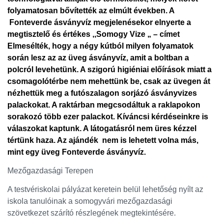
folyamatosan bővítették az elmúlt években. A
Fonteverde ásványvíz megjelenésekor elnyerte a
megtisztelő és értékes ,,Somogy Vize „ – címet
Elmesélték, hogy a négy kútból milyen folyamatok
során lesz az az üveg ásványvíz, amit a boltban a
polcról levehetünk. A szigorú higiéniai előírások miatt a
csomagolótérbe nem mehettünk be, csak az üvegen át
nézhettük meg a futószalagon sorjázó ásványvizes
palackokat. A raktárban megcsodáltuk a raklapokon
sorakozó több ezer palackot. Kíváncsi kérdéseinkre is
válaszokat kaptunk. A látogatásról nem üres kézzel
tértünk haza. Az ajándék nem is lehetett volna más,
mint egy üveg Fonteverde ásványvíz.
Mezőgazdasági Terepen
A testvériskolai pályázat keretein belül lehetőség nyílt az
iskola tanulóinak a somogyvári mezőgazdasági
szövetkezet szárító részlegének megtekintésére.