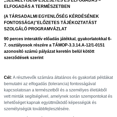
„S
ZEMÉLYISÉGFEJLESZTÉS ÉS ELFOGADÁS
–
E
LFOGADÁS A TERMÉSZETBEN
(A
TÁRSADALMI EGYENLŐSÉG KÉRDÉSÉNEK
FONTOSSÁGA
)”
ELŐZETES TÁJÉKOZTATÁST
SZOLGÁLÓ PROGRAMVÁZLAT
90 perces interaktív előadás játékkal, gyakorlatokkal 6-
7. osztályosok részére a TÁMOP-3.3.14.A-12/1-0151
azonosító számú pályázat keretén belül kötött
szerződések szerint
Cél:
A résztvevők számára általános és gyakorlati példákat
bemutatni az elfogadás (tolerancia) fontosságával
kapcsolatosan a természetből és a személyes életükből
vett minták segítségével, amelynek során szempontokat és
lehetőséget kapnak együttműködő képességük és
személyiségük továbbfejlesztésére.