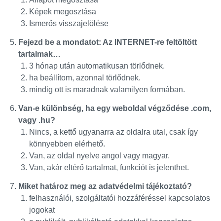
Képek megosztása
Ismerős visszajelölése
Fejezd be a mondatot: Az INTERNET-re feltöltött
tartalmak…
3 hónap után automatikusan törlődnek.
ha beállítom, azonnal törlődnek.
mindig ott is maradnak valamilyen formában.
Van-e különbség, ha egy weboldal végződése .com,
vagy .hu?
Nincs, a kettő ugyanarra az oldalra utal, csak így
könnyebben elérhető.
Van, az oldal nyelve angol vagy magyar.
Van, akár eltérő tartalmat, funkciót is jelenthet.
Miket határoz meg az adatvédelmi tájékoztató?
felhasználói, szolgáltatói hozzáféréssel kapcsolatos
jogokat