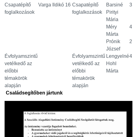
Csapatépítő
Varga Ildikó
16
Csapatépítő
Barsiné
3
foglalkozások
foglalkozások
Pirityi
Mária
Méry
4
Márta
Prónik
2
József
Évfolyamszintű
Évfolyamszintű
Lengyelné
4
vetélkedő az
vetélkedő az
Hohl
előbbi
előbbi
Márta
témakörök
témakörök
alapján
alapján
Családsegítőben jártunk