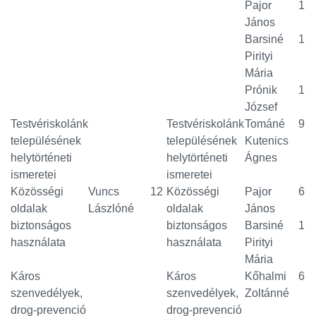
Pajor
1
János
Barsiné
1
Pirityi
Mária
Prónik
1
József
Testvériskolánk
Testvériskolánk
Tománé
9
településének
településének
Kutenics
helytörténeti
helytörténeti
Ágnes
ismeretei
ismeretei
Közösségi
Vuncs
12
Közösségi
Pajor
6
oldalak
Lászlóné
oldalak
János
biztonságos
biztonságos
Barsiné
1
használata
használata
Pirityi
Mária
Káros
Káros
Kőhalmi
6
szenvedélyek,
szenvedélyek,
Zoltánné
drog-prevenció
drog-prevenció