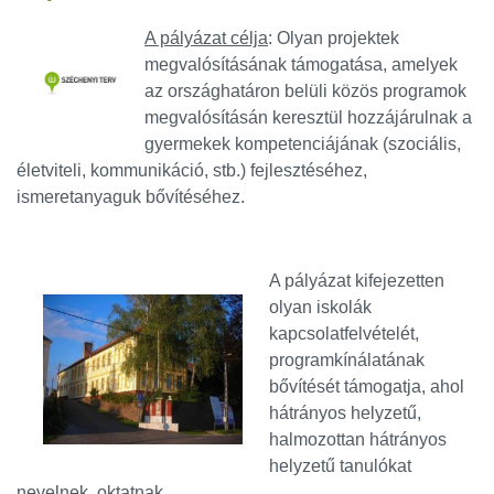
A pályázat célja
: Olyan projektek
megvalósításának támogatása, amelyek
az országhatáron belüli közös programok
megvalósításán keresztül hozzájárulnak a
gyermekek kompetenciájának (szociális,
életviteli, kommunikáció, stb.) fejlesztéséhez,
ismeretanyaguk bővítéséhez.
A pályázat kifejezetten
olyan iskolák
kapcsolatfelvételét,
programkínálatának
bővítését támogatja, ahol
hátrányos helyzetű,
halmozottan hátrányos
helyzetű tanulókat
nevelnek, oktatnak.