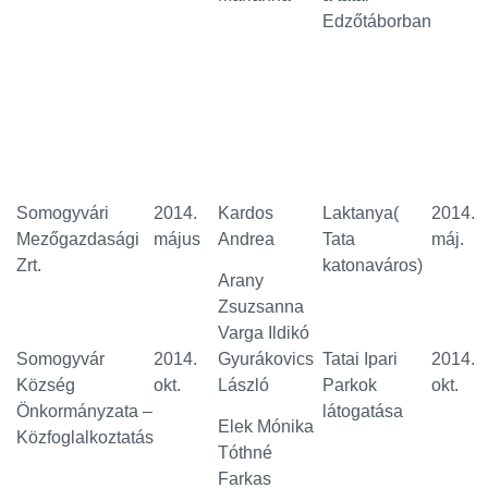
Edzőtáborban
Somogyvári
2014.
Kardos
Laktanya(
2014.
Mezőgazdasági
május
Andrea
Tata
máj.
Zrt.
katonaváros)
Arany
Zsuzsanna
Varga Ildikó
Somogyvár
2014.
Gyurákovics
Tatai Ipari
2014.
Község
okt.
László
Parkok
okt.
Önkormányzata –
látogatása
Elek Mónika
Közfoglalkoztatás
Tóthné
Farkas