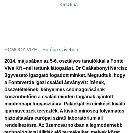
Krisztina
SOMOGY VIZE – Európa szívében
2014. májusában az 5-6. osztályos tanulókkal a Fonte
Viva Kft –nél tettünk látogatást. Dr Csákabonyi Nárcisz
ügyvezető igazgató fogadott minket. Megtudtuk, hogy
a Fonteverde igazi családi ásványvíz: ízének,
összetételének, kényelmes csomagolásának
köszönhetően a család minden tagjának ajánlott,
mindennapi fogyasztásra. Palackját és címkéjét kiváló
iparművészek tervezték. A kiváló minőség folyamatos
biztosítására európai szintű laboratórium áll
rendelkezésre. Az üzemcsarnokban a legmodernebb
technológiával állítják elő termékeiket, melyek körét