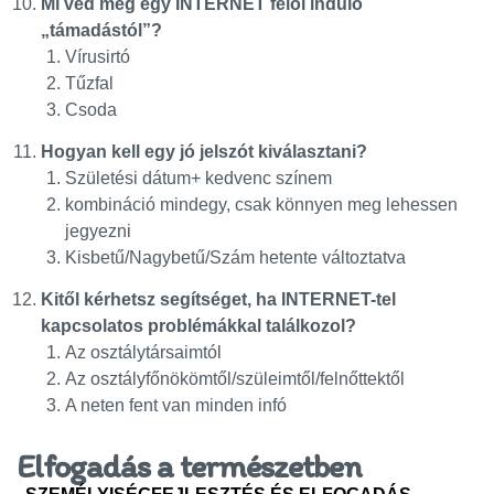
Mi véd meg egy INTERNET felől induló
„támadástól”?
Vírusirtó
Tűzfal
Csoda
Hogyan kell egy jó jelszót kiválasztani?
Születési dátum+ kedvenc színem
kombináció mindegy, csak könnyen meg lehessen
jegyezni
Kisbetű/Nagybetű/Szám hetente változtatva
Kitől kérhetsz segítséget, ha INTERNET-tel
kapcsolatos problémákkal találkozol?
Az osztálytársaimtól
Az osztályfőnökömtől/szüleimtől/felnőttektől
A neten fent van minden infó
Elfogadás a természetben