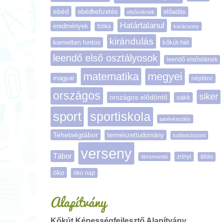
ebéd
ebédbefizetés
előadás
elsősöknek
Határtalanul
eredmények
fizika
karácsony
kirándulás
kiemelten fontos
kőkút-hét
leendő első osztályosok
leendő elsősöknek
matematika
megyei
magyar
néptánc
országos
siker
országos elődöntő
sakk
sport
sportiskola
tanévkezdés
Tehetségtábor
természettudomány
tudásközpont
verseny
Tábor
zrínyi
Versmondó
állás
öko
öko nap
Alapítvány
Kőkút Képességfejlesztő Alapítvány