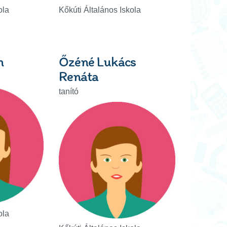
ola
Kőkúti Általános Iskola
n
Őzéné Lukács
Renáta
tanító
ola