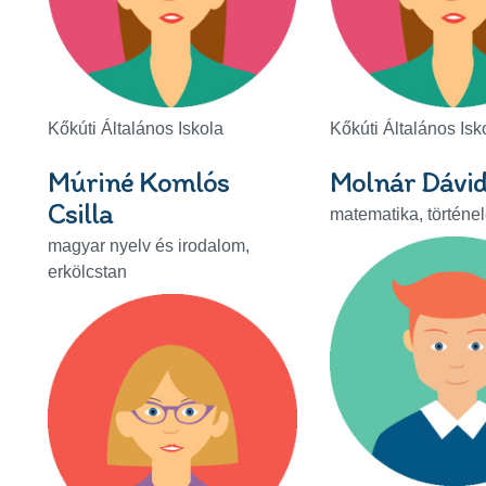
Kőkúti Általános Iskola
Kőkúti Általános Isk
Múriné Komlós
Molnár Dávi
Csilla
matematika, történe
magyar nyelv és irodalom,
erkölcstan