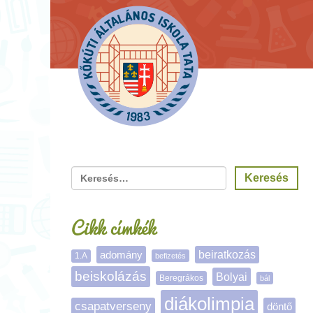
Cikk címkék
adomány
beiratkozás
1.A
befizetés
beiskolázás
Bolyai
Beregrákos
bál
diákolimpia
csapatverseny
döntő