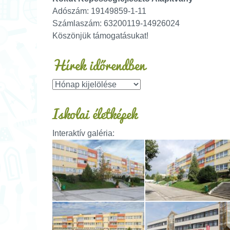
Adószám: 19149859-1-11
Számlaszám: 63200119-14926024
Köszönjük támogatásukat!
Hírek időrendben
Iskolai életképek
Interaktív galéria: