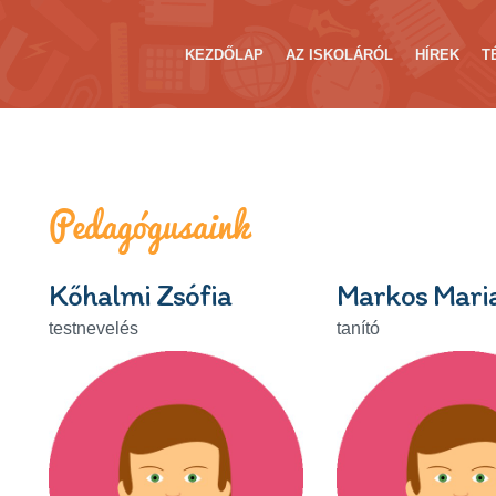
KEZDŐLAP
AZ ISKOLÁRÓL
HÍREK
T
Pedagógusaink
Kőhalmi Zsófia
Markos Mari
testnevelés
tanító