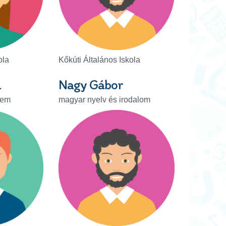
ola
Kőkúti Általános Iskola
d
Nagy Gábor
lem
magyar nyelv és irodalom