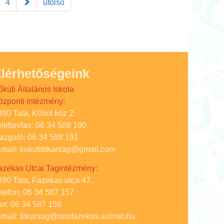
4
utolsó
lérhetőségeink
őkúti Általános Iskola
özponti intézmény:
890 Tata, Kőkút köz 2.
elefon/fax: 06 34 588 190
gazgató: 06 34 588 191
-mail: kokutititkarsag@gmail.com
azekas Utcai Tagintézmény:
890 Tata, Fazekas utca 47.
elefon: 06 34 587 157
ax: 06 34 587 158
-mail: titkarsag@tatafazekas.sulinet.hu