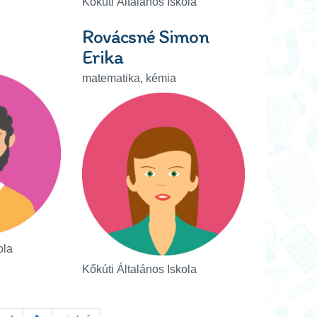
Kőkúti Általános Iskola
Rovácsné Simon
Erika
matematika, kémia
ola
Kőkúti Általános Iskola