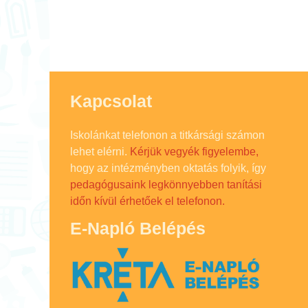
Kapcsolat
Iskolánkat telefonon a titkársági számon
lehet elérni.
Kérjük vegyék figyelembe,
hogy az intézményben oktatás folyik, így
pedagógusaink legkönnyebben tanítási
időn kívül érhetőek el telefonon.
E-Napló Belépés