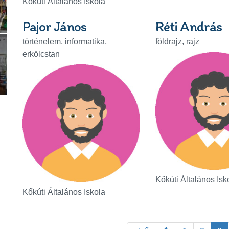
Kőkúti Általános Iskola
Pajor János
Réti András
történelem, informatika,
földrajz, rajz
erkölcstan
Kőkúti Általános Isk
Kőkúti Általános Iskola