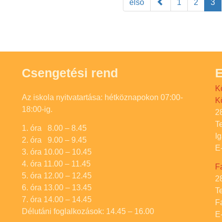
első
1
2
3
Csengetési rend
E
K
Az iskola nyitvatartása: hétköznapokon 07:00-
K
18:00-ig.
2
T
1. óra 8.00 – 8.45
I
2. óra 9.00 – 9.45
E
3. óra 10.00 – 10.45
4. óra 11.00 – 11.45
F
5. óra 12.00 – 12.45
2
6. óra 13.00 – 13.45
T
7. óra 14.00 – 14.45
F
Délutáni foglalkozások: 14.45 – 16.00
E