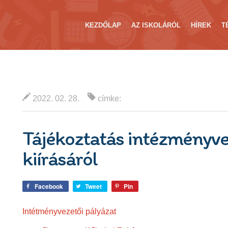
KEZDŐLAP
AZ ISKOLÁRÓL
HÍREK
T
2022. 02. 28.
címke:
Tájékoztatás intézményve
kiírásáról
Facebook
Tweet
Pin
Intétményvezetői pályázat