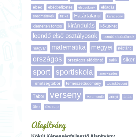
ebéd
ebédbefizetés
előadás
elsősöknek
Határtalanul
eredmények
fizika
karácsony
kirándulás
kiemelten fontos
kőkút-hét
leendő első osztályosok
leendő elsősöknek
matematika
megyei
magyar
néptánc
országos
siker
országos elődöntő
sakk
sport
sportiskola
tanévkezdés
Tehetségtábor
természettudomány
tudásközpont
verseny
Tábor
zrínyi
Versmondó
állás
öko
öko nap
Alapítvány
Kőkút Képességfejlesztő Alapítvány