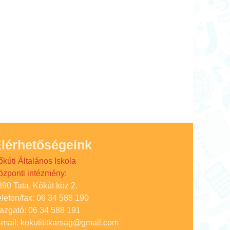
lérhetőségeink
őkúti Általános Iskola
özponti intézmény:
890 Tata, Kőkút köz 2.
elefon/fax: 06 34 588 190
gazgató: 06 34 588 191
-mail: kokutititkarsag@gmail.com