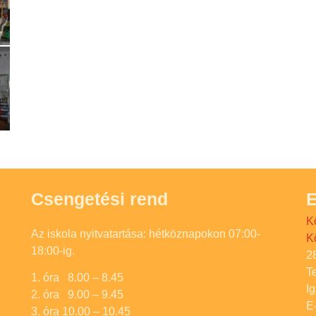
Csengetési rend
E
K
Az iskola nyitvatartása: hétköznapokon 07:00-
K
18:00-ig.
2
T
1. óra 8.00 – 8.45
I
2. óra 9.00 – 9.45
E
3. óra 10.00 – 10.45