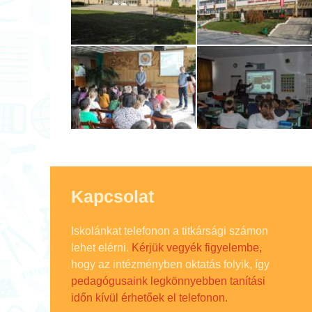
Kapcsolat
Iskolánkat telefonon a titkársági számon
lehet elérni.
Kérjük vegyék figyelembe,
hogy az intézményben oktatás folyik, így
pedagógusaink legkönnyebben tanítási
időn kívül érhetőek el telefonon.