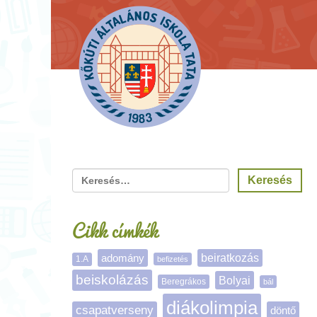
Cikk címkék
adomány
beiratkozás
1.A
befizetés
beiskolázás
Bolyai
Beregrákos
bál
diákolimpia
csapatverseny
döntő