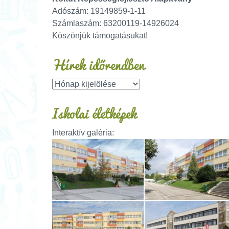
Adószám: 19149859-1-11
Számlaszám: 63200119-14926024
Köszönjük támogatásukat!
Hírek időrendben
Iskolai életképek
Interaktív galéria: