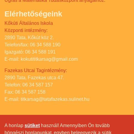
Ugrás a Matematika Tudásközpont anyagaihoz.
Elérhetőségeink
Kőkúti Általános Iskola
Központi intézmény:
2890 Tata, Kőkút köz 2.
Telefon/fax: 06 34 588 190
Igazgató: 06 34 588 191
E-mail: kokutititkarsag@gmail.com
Fazekas Utcai Tagintézmény:
2890 Tata, Fazekas utca 47.
Telefon: 06 34 587 157
Fax: 06 34 587 158
E-mail: titkarsag@tatafazekas.sulinet.hu
A honlap
sütiket
használ! Amennyiben Ön tovább
böngészi honlapunkat, egyben beleegyezik a sütik