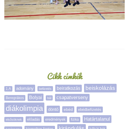
Oldalsáv
Cikk címkék
beiskolázás
adomány
beiratkozás
1.A
befizetés
Bolyai
csapatverseny
Beregrákos
bál
diákolimpia
döntő
ebéd
ebédbefizetés
Határtalanul
előadás
eredmények
elsősöknek
fizika
kirándulás
kiemelten fontos
kőkút-hét
karácsony