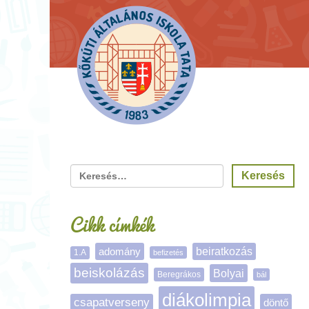
Cikk címkék
adomány
beiratkozás
1.A
befizetés
beiskolázás
Bolyai
Beregrákos
bál
diákolimpia
csapatverseny
döntő