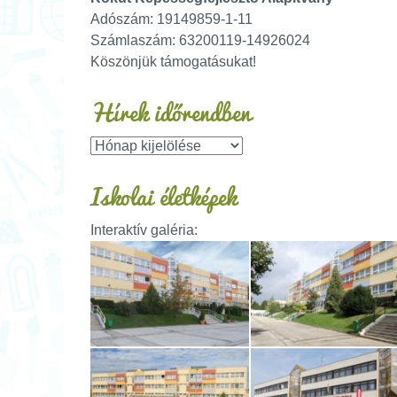
Adószám: 19149859-1-11
Számlaszám: 63200119-14926024
Köszönjük támogatásukat!
Hírek időrendben
Iskolai életképek
Interaktív galéria: