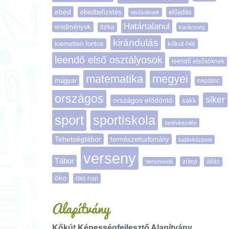
ebéd
ebédbefizetés
előadás
elsősöknek
Határtalanul
eredmények
fizika
karácsony
kirándulás
kiemelten fontos
kőkút-hét
leendő első osztályosok
leendő elsősöknek
matematika
megyei
magyar
néptánc
országos
siker
országos elődöntő
sakk
sport
sportiskola
tanévkezdés
Tehetségtábor
természettudomány
tudásközpont
verseny
Tábor
zrínyi
Versmondó
állás
öko
öko nap
Alapítvány
Kőkút Képességfejlesztő Alapítvány