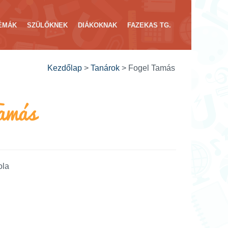
ÉMÁK
SZÜLŐKNEK
DIÁKOKNAK
FAZEKAS TG.
Kezdőlap
>
Tanárok
>
Fogel Tamás
amás
ola