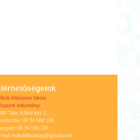
lérhetőségeink
őkúti Általános Iskola
özponti intézmény:
890 Tata, Kőkút köz 2.
elefon/fax: 06 34 588 190
gazgató: 06 34 588 191
-mail: kokutititkarsag@gmail.com