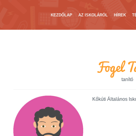
KEZDŐLAP
AZ ISKOLÁRÓL
HÍREK
T
Fogel T
tanító
Kőkúti Általános Isk