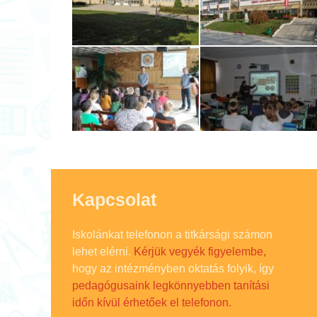
Kapcsolat
Iskolánkat telefonon a titkársági számon
lehet elérni.
Kérjük vegyék figyelembe,
hogy az intézményben oktatás folyik, így
pedagógusaink legkönnyebben tanítási
időn kívül érhetőek el telefonon.