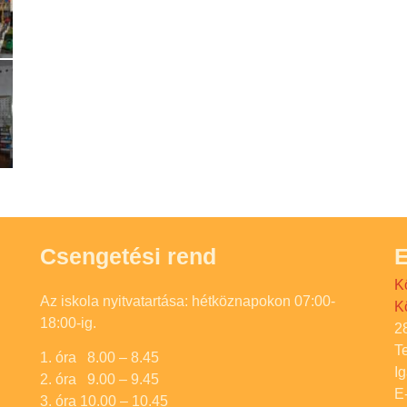
Csengetési rend
E
K
Az iskola nyitvatartása: hétköznapokon 07:00-
K
18:00-ig.
2
T
1. óra 8.00 – 8.45
I
2. óra 9.00 – 9.45
E
3. óra 10.00 – 10.45