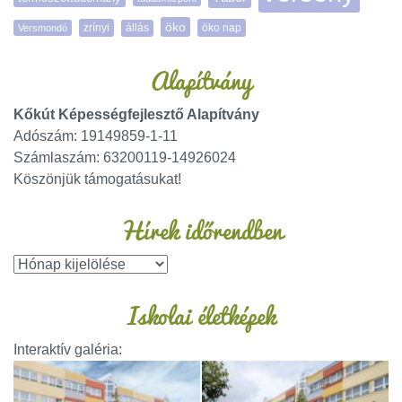
öko
zrínyi
öko nap
Versmondó
állás
Alapítvány
Kőkút Képességfejlesztő Alapítvány
Adószám: 19149859-1-11
Számlaszám: 63200119-14926024
Köszönjük támogatásukat!
Hírek időrendben
Iskolai életképek
Interaktív galéria: