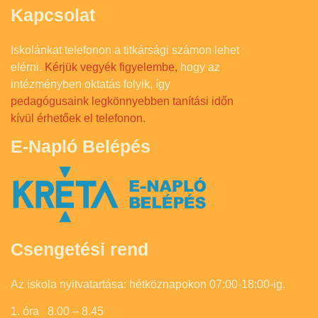
Kapcsolat
Iskolánkat telefonon a titkársági számon lehet
elérni.
Kérjük vegyék figyelembe,
hogy az
intézményben oktatás folyik, így
pedagógusaink legkönnyebben tanítási időn
kívül érhetőek el telefonon.
E-Napló Belépés
Csengetési rend
Az iskola nyitvatartása: hétköznapokon 07:00-18:00-ig.
1. óra 8.00 – 8.45