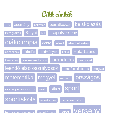
Cikk címkék
beiskolázás
adomány
beiratkozás
1.A
befizetés
Bolyai
csapatverseny
Beregrákos
bál
diákolimpia
döntő
ebéd
ebédbefizetés
Határtalanul
előadás
eredmények
elsősöknek
fizika
kirándulás
kiemelten fontos
kőkút-hét
karácsony
leendő első osztályosok
magyar
leendő elsősöknek
matematika
megyei
országos
néptánc
sport
siker
országos elődöntő
sakk
sportiskola
Tehetségtábor
tanévkezdés
verseny
Tábor
természettudomány
tudásközpont