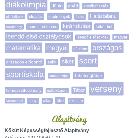
diákolimpia
döntő
ebéd
ebédbefizetés
Határtalanul
előadás
eredmények
elsősöknek
fizika
kirándulás
kiemelten fontos
kőkút-hét
karácsony
leendő első osztályosok
magyar
leendő elsősöknek
matematika
megyei
országos
néptánc
sport
siker
országos elődöntő
sakk
sportiskola
Tehetségtábor
tanévkezdés
verseny
Tábor
természettudomány
tudásközpont
öko
zrínyi
öko nap
Versmondó
állás
Alapítvány
Kőkút Képességfejlesztő Alapítvány
Adószám: 19149859-1-11