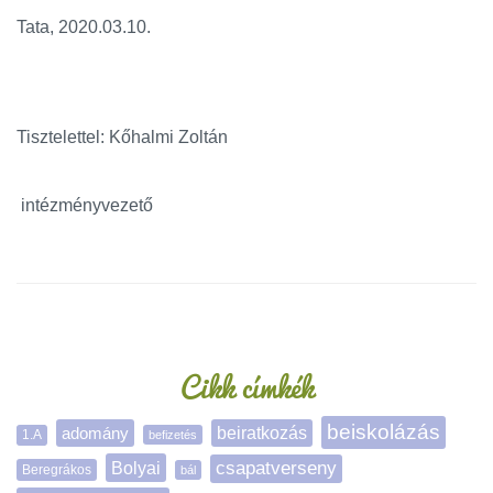
Tata, 2020.03.10.
Tisztelettel: Kőhalmi Zoltán
intézményvezető
Oldalsáv
Cikk címkék
beiskolázás
adomány
beiratkozás
1.A
befizetés
Bolyai
csapatverseny
Beregrákos
bál