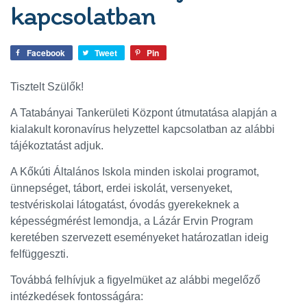
kapcsolatban
Facebook
Tweet
Pin
Tisztelt Szülők!
A Tatabányai Tankerületi Központ útmutatása alapján a
kialakult koronavírus helyzettel kapcsolatban az alábbi
tájékoztatást adjuk.
A Kőkúti Általános Iskola minden iskolai programot,
ünnepséget, tábort, erdei iskolát, versenyeket,
testvériskolai látogatást, óvodás gyerekeknek a
képességmérést lemondja, a Lázár Ervin Program
keretében szervezett eseményeket határozatlan ideig
felfüggeszti.
Továbbá felhívjuk a figyelmüket az alábbi megelőző
intézkedések fontosságára: