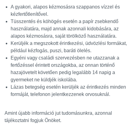
A gyakori, alapos kézmosásra szappanos vízzel és
kézfertőtlenítővel.
Tüsszentés és köhögés esetén a papír zsebkendő
használatára, majd annak azonnali kidobására, az
alapos kézmosásra, saját törölköző használatára.
Kerüljék a megszokott érintkezési, üdvözlési formákat,
például kézfogás, puszi, baráti ölelés.
Egyéni vagy családi szervezésben ne utazzanak a
fertőzéssel érintett országokba, az onnan történő
hazajövetelt követően pedig legalább 14 napig a
gyermeket ne küldjék iskolába.
Lázas betegség esetén kerüljék az érintkezés minden
formáját, telefonon jelentkezzenek orvosuknál.
Amint újabb információ jut tudomásunkra, azonnal
tájékoztatni fogjuk Önöket.