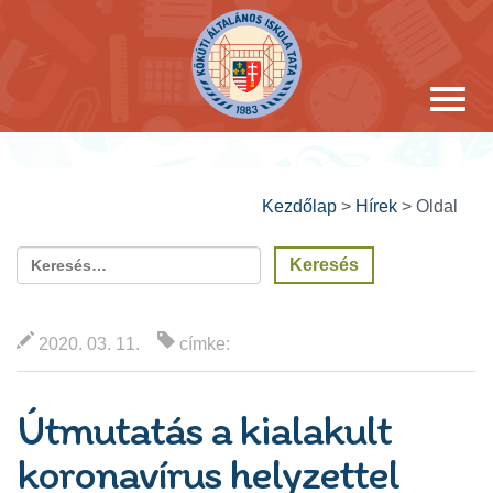
Kezdőlap
>
Hírek
>
Oldal
2020. 03. 11.
címke:
Útmutatás a kialakult
koronavírus helyzettel