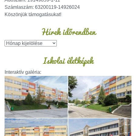
Számlaszám: 63200119-14926024
Köszönjük támogatásukat!
Hírek időrendben
Iskolai életképek
Interaktív galéria: