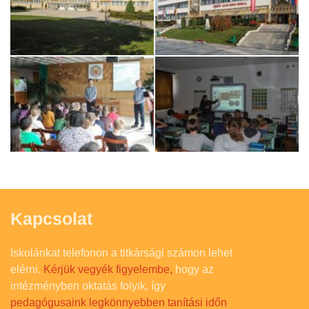
Kapcsolat
Iskolánkat telefonon a titkársági számon lehet
elérni.
Kérjük vegyék figyelembe,
hogy az
intézményben oktatás folyik, így
pedagógusaink legkönnyebben tanítási időn