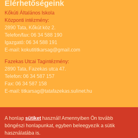
Elérhetőségeink
Kőkúti Általános Iskola
Központi intézmény:
2890 Tata, Kőkút köz 2.
Telefon/fax: 06 34 588 190
Igazgató: 06 34 588 191
E-mail: kokutititkarsag@gmail.com
Fazekas Utcai Tagintézmény:
2890 Tata, Fazekas utca 47.
Telefon: 06 34 587 157
Fax: 06 34 587 158
E-mail: titkarsag@tatafazekas.sulinet.hu
A honlap
sütiket
használ! Amennyiben Ön tovább
böngészi honlapunkat, egyben beleegyezik a sütik
használatába is.