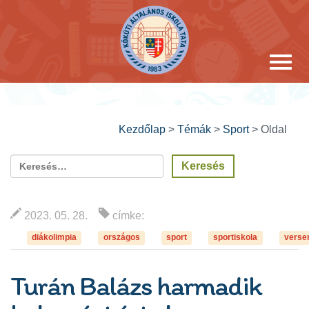
Kezdőlap
>
Témák
>
Sport
>
Oldal
2023. 05. 28.
címke:
diákolimpia
országos
sport
sportiskola
verse
Turán Balázs harmadik