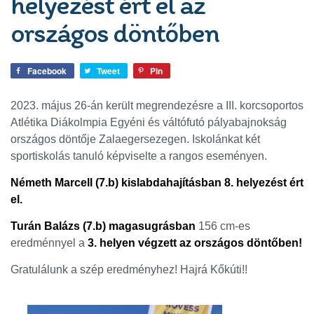
helyezést ért el az
országos döntőben
Facebook
Tweet
Pin
2023. május 26-án került megrendezésre a III. korcsoportos
Atlétika Diákolmpia Egyéni és váltófutó pályabajnokság
országos döntője Zalaegersezegen. Iskolánkat két
sportiskolás tanuló képviselte a rangos eseményen.
Németh Marcell (7.b) kislabdahajításban 8. helyezést ért
el.
Turán Balázs (7.b) magasugrásban
156 cm-es
eredménnyel a
3. helyen végzett az országos döntőben!
Gratulálunk a szép eredményhez! Hajrá Kőkúti!!