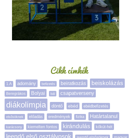
Oldalsáv
Cikk címkék
beiskolázás
adomány
beiratkozás
1.A
befizetés
Bolyai
csapatverseny
Beregrákos
bál
diákolimpia
döntő
ebéd
ebédbefizetés
Határtalanul
előadás
eredmények
elsősöknek
fizika
kirándulás
kiemelten fontos
kőkút-hét
karácsony
leendő első osztályosok
magyar
leendő elsősöknek