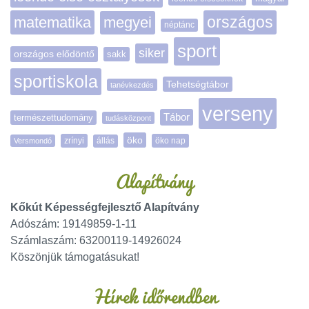
matematika
megyei
országos
néptánc
sport
siker
országos elődöntő
sakk
sportiskola
Tehetségtábor
tanévkezdés
verseny
Tábor
természettudomány
tudásközpont
öko
zrínyi
öko nap
Versmondó
állás
Alapítvány
Kőkút Képességfejlesztő Alapítvány
Adószám: 19149859-1-11
Számlaszám: 63200119-14926024
Köszönjük támogatásukat!
Hírek időrendben