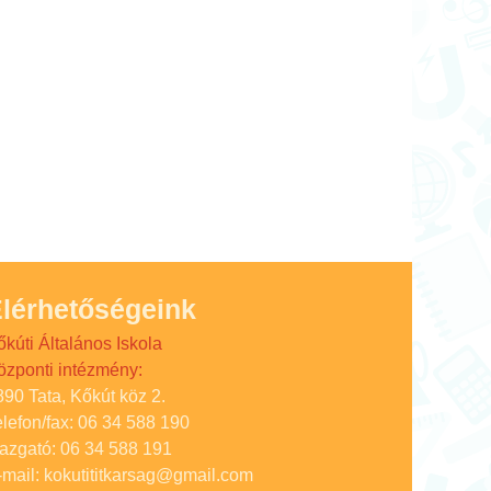
lérhetőségeink
őkúti Általános Iskola
özponti intézmény:
890 Tata, Kőkút köz 2.
elefon/fax: 06 34 588 190
gazgató: 06 34 588 191
-mail: kokutititkarsag@gmail.com