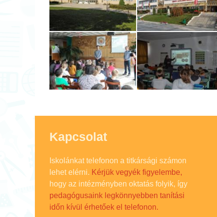
Kapcsolat
Iskolánkat telefonon a titkársági számon
lehet elérni.
Kérjük vegyék figyelembe,
hogy az intézményben oktatás folyik, így
pedagógusaink legkönnyebben tanítási
időn kívül érhetőek el telefonon.