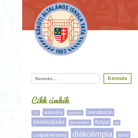
Cikk címkék
adomány
beiratkozás
1.A
befizetés
beiskolázás
Bolyai
Beregrákos
bál
diákolimpia
csapatverseny
döntő