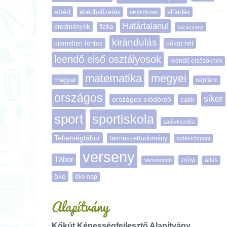
ebéd
ebédbefizetés
előadás
elsősöknek
Határtalanul
eredmények
fizika
karácsony
kirándulás
kiemelten fontos
kőkút-hét
leendő első osztályosok
leendő elsősöknek
matematika
megyei
magyar
néptánc
országos
siker
országos elődöntő
sakk
sport
sportiskola
tanévkezdés
Tehetségtábor
természettudomány
tudásközpont
verseny
Tábor
zrínyi
Versmondó
állás
öko
öko nap
Alapítvány
Kőkút Képességfejlesztő Alapítvány