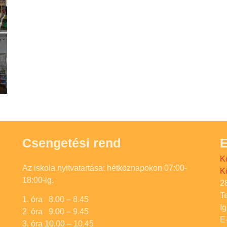
Csengetési rend
E
K
Az iskola nyitvatartása: hétköznapokon 07:00-
K
18:00-ig.
2
T
1. óra 8.00 – 8.45
I
2. óra 9.00 – 9.45
E
3. óra 10.00 – 10.45