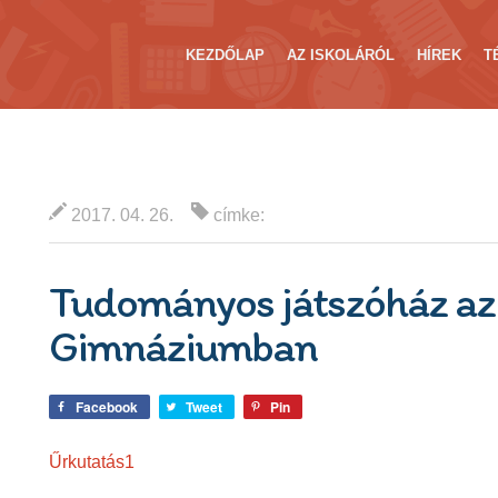
KEZDŐLAP
AZ ISKOLÁRÓL
HÍREK
T
2017. 04. 26.
címke:
Tudományos játszóház az
Gimnáziumban
Facebook
Tweet
Pin
Űrkutatás1