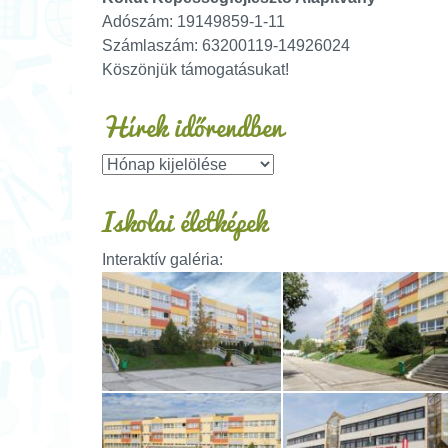
Adószám: 19149859-1-11
Számlaszám: 63200119-14926024
Köszönjük támogatásukat!
Hírek időrendben
Iskolai életképek
Interaktív galéria: