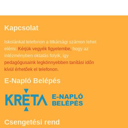
Kapcsolat
Iskolánkat telefonon a titkársági számon lehet
elérni.
Kérjük vegyék figyelembe,
hogy az
intézményben oktatás folyik, így
pedagógusaink legkönnyebben tanítási időn
kívül érhetőek el telefonon.
E-Napló Belépés
Csengetési rend