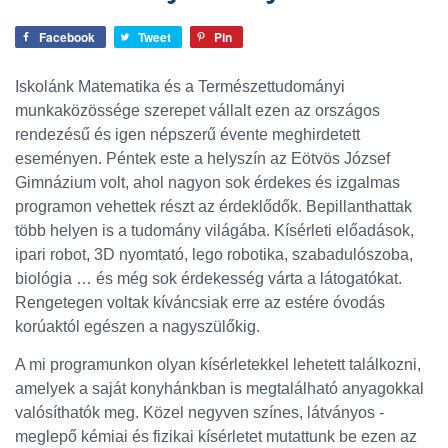
Facebook
Tweet
Pin
Iskolánk Matematika és a Természettudományi
munkaközössége szerepet vállalt ezen az országos
rendezésű és igen népszerű évente meghirdetett
eseményen.
Péntek este a helyszín az Eötvös József
Gimnázium volt, ahol nagyon sok érdekes és izgalmas
programon vehettek részt az érdeklődők. Bepillanthattak
több helyen is a tudomány világába. Kísérleti előadások,
ipari robot, 3D nyomtató, lego robotika, szabadulószoba,
biológia … és még sok érdekesség várta a látogatókat.
Rengetegen voltak kíváncsiak erre az estére óvodás
korúaktól egészen a nagyszülőkig.
A mi programunkon olyan kísérletekkel lehetett találkozni,
amelyek a saját konyhánkban is megtalálható anyagokkal
valósíthatók meg. Közel negyven színes, látványos -
meglepő kémiai és fizikai kísérletet mutattunk be ezen az