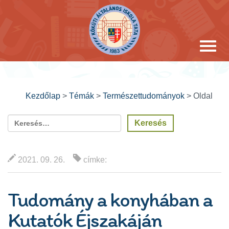
Kezdőlap
>
Témák
>
Természettudományok
>
Oldal
2021. 09. 26.
címke:
Tudomány a konyhában a
Kutatók Éjszakáján