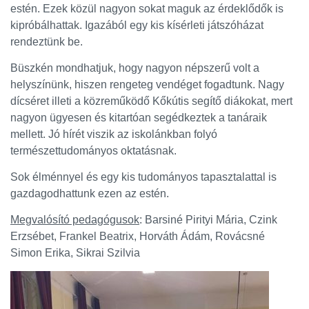
estén. Ezek közül nagyon sokat maguk az érdeklődők is
kipróbálhattak. Igazából egy kis kísérleti játszóházat
rendeztünk be.
Büszkén mondhatjuk, hogy nagyon népszerű volt a
helyszínünk, hiszen rengeteg vendéget fogadtunk. Nagy
dícséret illeti a közreműködő Kőkútis segítő diákokat, mert
nagyon ügyesen és kitartóan segédkeztek a tanáraik
mellett. Jó hírét viszik az iskolánkban folyó
természettudományos oktatásnak.
Sok élménnyel és egy kis tudományos tapasztalattal is
gazdagodhattunk ezen az estén.
Megvalósító pedagógusok
: Barsiné Pirityi Mária, Czink
Erzsébet, Frankel Beatrix, Horváth Ádám, Rovácsné
Simon Erika, Sikrai Szilvia