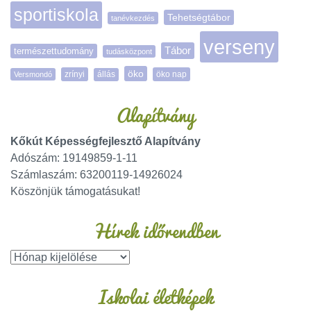
sportiskola
Tehetségtábor
tanévkezdés
verseny
Tábor
természettudomány
tudásközpont
öko
zrínyi
öko nap
Versmondó
állás
Alapítvány
Kőkút Képességfejlesztő Alapítvány
Adószám: 19149859-1-11
Számlaszám: 63200119-14926024
Köszönjük támogatásukat!
Hírek időrendben
Iskolai életképek