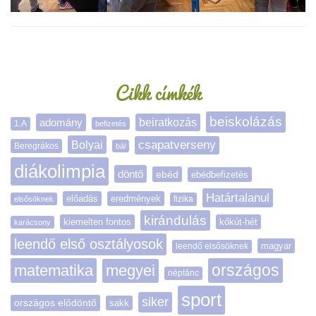
Oldalsáv
Cikk címkék
beiskolázás
adomány
beiratkozás
1.A
befizetés
Bolyai
csapatverseny
Beregrákos
bál
diákolimpia
döntő
ebéd
ebédbefizetés
Határtalanul
előadás
eredmények
elsősöknek
fizika
kirándulás
kiemelten fontos
kőkút-hét
karácsony
leendő első osztályosok
magyar
leendő elsősöknek
matematika
megyei
országos
néptánc
sport
siker
országos elődöntő
sakk