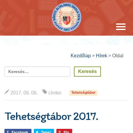
Kezdőlap
>
Hírek
>
Oldal
2017. 06. 06.
címke:
Tehetségtábor
Tehetségtábor 2017.
Facebook
Tweet
Pin