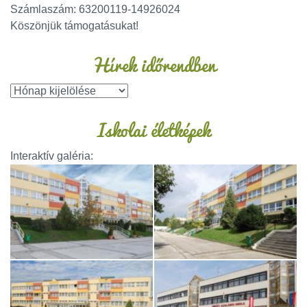
Számlaszám: 63200119-14926024
Köszönjük támogatásukat!
Hírek időrendben
Iskolai életképek
Interaktív galéria: