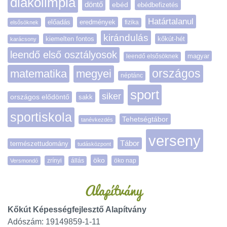
diákolimpia
döntő
ebéd
ebédbefizetés
Határtalanul
előadás
eredmények
elsősöknek
fizika
kirándulás
kiemelten fontos
kőkút-hét
karácsony
leendő első osztályosok
magyar
leendő elsősöknek
matematika
megyei
országos
néptánc
sport
siker
országos elődöntő
sakk
sportiskola
Tehetségtábor
tanévkezdés
verseny
Tábor
természettudomány
tudásközpont
öko
zrínyi
öko nap
Versmondó
állás
Alapítvány
Kőkút Képességfejlesztő Alapítvány
Adószám: 19149859-1-11