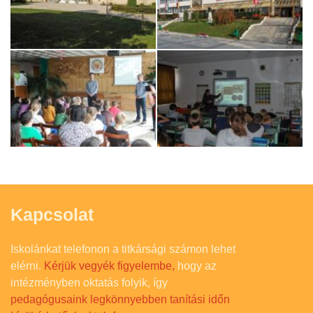
Kapcsolat
Iskolánkat telefonon a titkársági számon lehet
elérni.
Kérjük vegyék figyelembe,
hogy az
intézményben oktatás folyik, így
pedagógusaink legkönnyebben tanítási időn