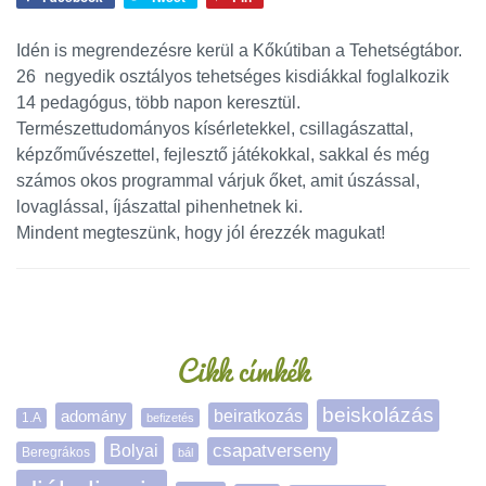
Idén is megrendezésre kerül a Kőkútiban a Tehetségtábor.
26 negyedik osztályos tehetséges kisdiákkal foglalkozik
14 pedagógus, több napon keresztül.
Természettudományos kísérletekkel, csillagászattal,
képzőművészettel, fejlesztő játékokkal, sakkal és még
számos okos programmal várjuk őket, amit úszással,
lovaglással, íjászattal pihenhetnek ki.
Mindent megteszünk, hogy jól érezzék magukat!
Oldalsáv
Cikk címkék
beiskolázás
adomány
beiratkozás
1.A
befizetés
Bolyai
csapatverseny
Beregrákos
bál