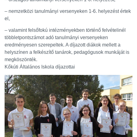
– nemzetközi tanulmányi versenyeken 1-6. helyezést értek
el,
– valamint felsőfokú intézményekben történő felvételinél
többletpontszámot adó tanulmányi versenyeken
eredményesen szerepeltek. A díjazott diákok mellett a
helyszínen a felkészítő tanárok, pedagógusok munkáját is
megköszönték.
Kőkúti Általános Iskola díjazottai