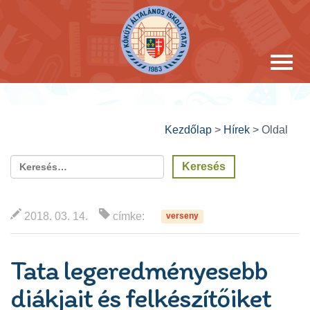
Kezdőlap
>
Hírek
>
Oldal
2018. 03. 14.
címke:
verseny
Tata legeredményesebb
diákjait és felkészítőiket