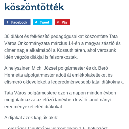
köszöntötték
Facebook
Tweet
Pin
36 diákot és felkészítő pedagógusaikat köszöntötte Tata
Város Önkormányzata március 14-én a magyar zászló és
címer napja alkalmából a Kossuth téren, ahol városunk
idén végzős diákjai is felsorakoztak.
A helyszínen Michl József polgármester és dr. Beró
Henrietta alpolgármester adott át emlékplaketteket és
elismerő okleveleket a legeredményesebb tatai diákoknak.
Tata Város polgármestere ezen a napon minden évben
megjutalmazza az előző tanévben kiváló tanulmányi
eredményeket elért diákokat.
A díjakat azok kapják akik:
– országos tanulmányi versenyeken 1-6. helyezést,