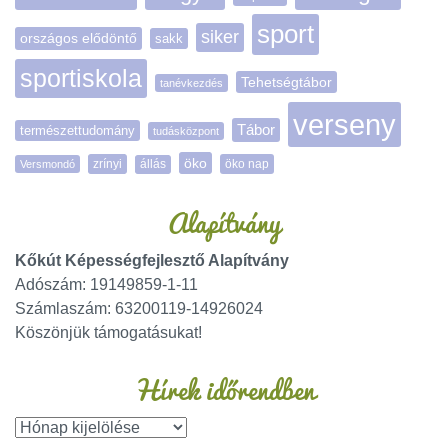
sport
siker
országos elődöntő
sakk
sportiskola
Tehetségtábor
tanévkezdés
verseny
Tábor
természettudomány
tudásközpont
öko
zrínyi
öko nap
Versmondó
állás
Alapítvány
Kőkút Képességfejlesztő Alapítvány
Adószám: 19149859-1-11
Számlaszám: 63200119-14926024
Köszönjük támogatásukat!
Hírek időrendben