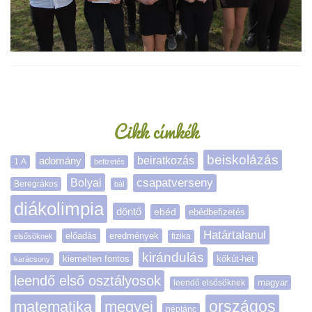
Oldalsáv
Cikk címkék
beiskolázás
adomány
beiratkozás
1.A
befizetés
Bolyai
csapatverseny
Beregrákos
bál
diákolimpia
döntő
ebéd
ebédbefizetés
Határtalanul
előadás
eredmények
elsősöknek
fizika
kirándulás
kiemelten fontos
kőkút-hét
karácsony
leendő első osztályosok
magyar
leendő elsősöknek
matematika
megyei
országos
néptánc