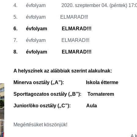
4. évfolyam 2020. szeptember 04. (péntek) 17:0
5. évfolyam ELMARAD!!!
6. évfolyam ELMARAD!!!
7. évfolyam ELMARAD!!!
8. évfolyam ELMARAD!!!
A helyszínek az alábbiak szerint alakulnak:
Minerva osztály („A”): Iskola étterme
Sporttagozatos osztály („B”): Tornaterem
Junior/öko osztály („C”): Aula
Megértésüket köszönjük!
A Kőkúti Általános Isko