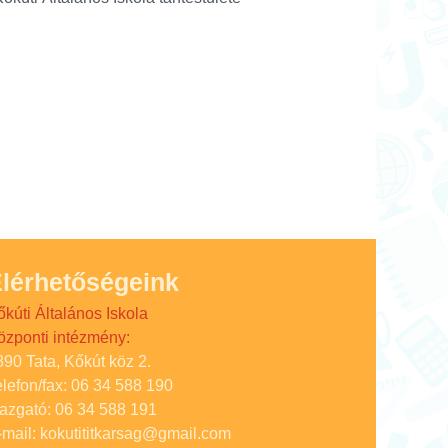
lérhetőségeink
őkúti Általános Iskola
özponti intézmény:
890 Tata, Kőkút köz 2.
elefon/fax: 06 34 588 190
gazgató: 06 34 588 191
-mail: kokutititkarsag@gmail.com