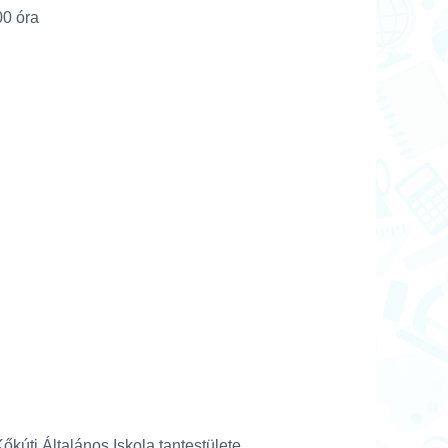
0 óra
la tantestülete