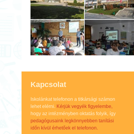
Kapcsolat
Iskolánkat telefonon a titkársági számon
lehet elérni.
Kérjük vegyék figyelembe,
hogy az intézményben oktatás folyik, így
pedagógusaink legkönnyebben tanítási
időn kívül érhetőek el telefonon.