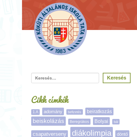
Cikk címkék
adomány
beiratkozás
1.A
befizetés
beiskolázás
Bolyai
Beregrákos
bál
diákolimpia
csapatverseny
döntő