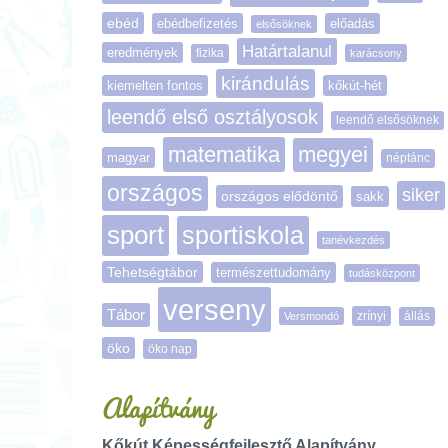
ebéd
ebédbefizetés
előadás
elsősöknek
Határtalanul
eredmények
fizika
karácsony
kirándulás
kiemelten fontos
kőkút-hét
leendő első osztályosok
leendő elsősöknek
matematika
megyei
magyar
néptánc
országos
siker
országos elődöntő
sakk
sport
sportiskola
tanévkezdés
Tehetségtábor
természettudomány
tudásközpont
verseny
Tábor
zrínyi
Versmondó
állás
öko
öko nap
Alapítvány
Kőkút Képességfejlesztő Alapítvány