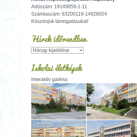
Adószám: 19149859-1-11
Számlaszám: 63200119-14926024
Köszönjük támogatásukat!
Hírek időrendben
Iskolai életképek
Interaktív galéria: