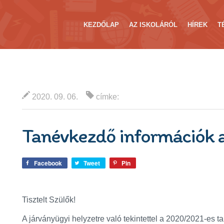
KEZDŐLAP
AZ ISKOLÁRÓL
HÍREK
T
2020. 09. 06.
címke:
Tanévkezdő információk 
Facebook
Tweet
Pin
Tisztelt Szülők!
A járványügyi helyzetre való tekintettel a 2020/2021-es 