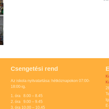
Csengetési rend
E
K
Az iskola nyitvatartása: hétköznapokon 07:00-
K
18:00-ig.
2
T
1. óra 8.00 – 8.45
I
2. óra 9.00 – 9.45
E
3. óra 10.00 – 10.45