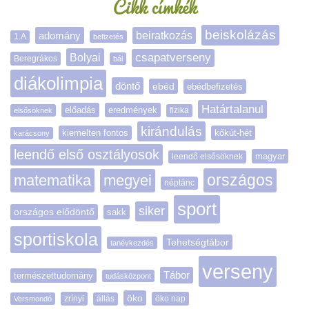
Cikk címkék
beiskolázás
adomány
beiratkozás
1.A
befizetés
Bolyai
csapatverseny
Beregrákos
bál
diákolimpia
döntő
ebéd
ebédbefizetés
Határtalanul
előadás
eredmények
elsősöknek
fizika
kirándulás
kiemelten fontos
kőkút-hét
karácsony
leendő első osztályosok
magyar
leendő elsősöknek
matematika
megyei
országos
néptánc
sport
siker
országos elődöntő
sakk
sportiskola
Tehetségtábor
tanévkezdés
verseny
Tábor
természettudomány
tudásközpont
öko
zrínyi
öko nap
Versmondó
állás