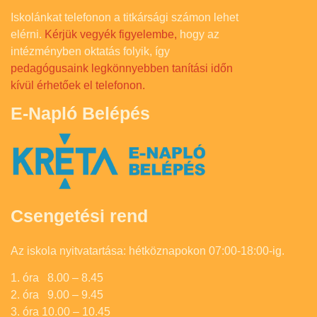
Iskolánkat telefonon a titkársági számon lehet
elérni.
Kérjük vegyék figyelembe,
hogy az
intézményben oktatás folyik, így
pedagógusaink legkönnyebben tanítási időn
kívül érhetőek el telefonon.
E-Napló Belépés
Csengetési rend
Az iskola nyitvatartása: hétköznapokon 07:00-18:00-ig.
1. óra 8.00 – 8.45
2. óra 9.00 – 9.45
3. óra 10.00 – 10.45