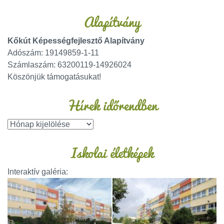
Alapítvány
Kőkút Képességfejlesztő Alapítvány
Adószám: 19149859-1-11
Számlaszám: 63200119-14926024
Köszönjük támogatásukat!
Hírek időrendben
Iskolai életképek
Interaktív galéria: