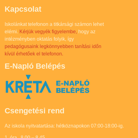
Kapcsolat
Iskolánkat telefonon a titkársági számon lehet
elérni.
Kérjük vegyék figyelembe,
hogy az
intézményben oktatás folyik, így
pedagógusaink legkönnyebben tanítási időn
kívül érhetőek el telefonon.
E-Napló Belépés
Csengetési rend
Az iskola nyitvatartása: hétköznapokon 07:00-18:00-ig.
1. óra 8.00 – 8.45