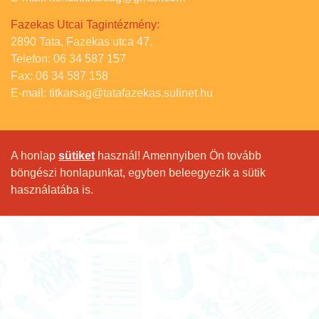
Fazekas Utcai Tagintézmény:
2890 Tata, Fazekas utca 47.
Telefon: 06 34 587 157
Fax: 06 34 587 158
E-mail: titkarsag@tatafazekas.sulinet.hu
A honlap
sütiket
használ! Amennyiben Ön tovább
böngészi honlapunkat, egyben beleegyezik a sütik
használatába is.