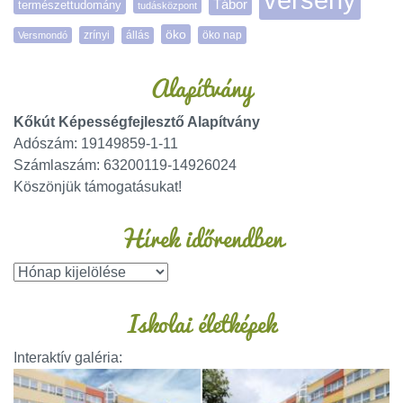
Tábor
természettudomány
tudásközpont
öko
zrínyi
öko nap
Versmondó
állás
Alapítvány
Kőkút Képességfejlesztő Alapítvány
Adószám: 19149859-1-11
Számlaszám: 63200119-14926024
Köszönjük támogatásukat!
Hírek időrendben
Iskolai életképek
Interaktív galéria: