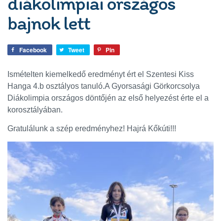
diákolimpiai országos
bajnok lett
Facebook
Tweet
Pin
Ismételten kiemelkedő eredményt ért el Szentesi Kiss
Hanga 4.b osztályos tanuló.
A Gyorsasági Görkorcsolya
Diákolimpia országos döntőjén az első helyezést érte el a
korosztályában.
Gratulálunk a szép eredményhez! Hajrá Kőkúti!!!