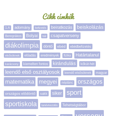
Oldalsáv
Cikk címkék
beiskolázás
adomány
beiratkozás
1.A
befizetés
Bolyai
csapatverseny
Beregrákos
bál
diákolimpia
döntő
ebéd
ebédbefizetés
Határtalanul
előadás
eredmények
elsősöknek
fizika
kirándulás
kiemelten fontos
kőkút-hét
karácsony
leendő első osztályosok
magyar
leendő elsősöknek
matematika
megyei
országos
néptánc
sport
siker
országos elődöntő
sakk
sportiskola
Tehetségtábor
tanévkezdés
verseny