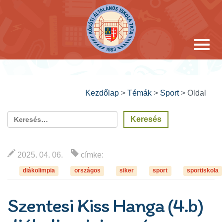
Kezdőlap
>
Témák
>
Sport
>
Oldal
2025. 04. 06.
címke:
diákolimpia
országos
siker
sport
sportiskola
Szentesi Kiss Hanga (4.b)