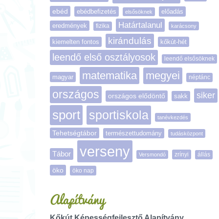
ebéd
ebédbefizetés
előadás
elsősöknek
Határtalanul
eredmények
fizika
karácsony
kirándulás
kiemelten fontos
kőkút-hét
leendő első osztályosok
leendő elsősöknek
matematika
megyei
magyar
néptánc
országos
siker
országos elődöntő
sakk
sport
sportiskola
tanévkezdés
Tehetségtábor
természettudomány
tudásközpont
verseny
Tábor
zrínyi
Versmondó
állás
öko
öko nap
Alapítvány
Kőkút Képességfejlesztő Alapítvány