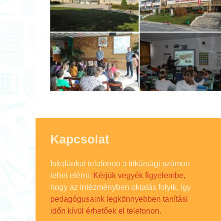
Kapcsolat
Iskolánkat telefonon a titkársági számon
lehet elérni.
Kérjük vegyék figyelembe,
hogy az intézményben oktatás folyik, így
pedagógusaink legkönnyebben tanítási
időn kívül érhetőek el telefonon.