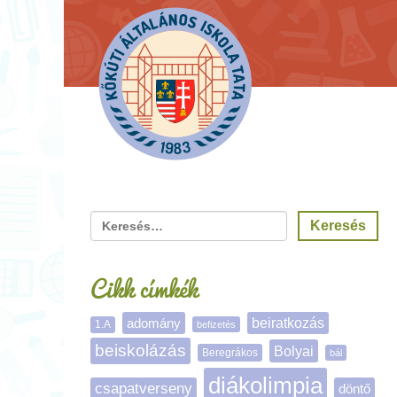
Cikk címkék
adomány
beiratkozás
1.A
befizetés
beiskolázás
Bolyai
Beregrákos
bál
diákolimpia
csapatverseny
döntő