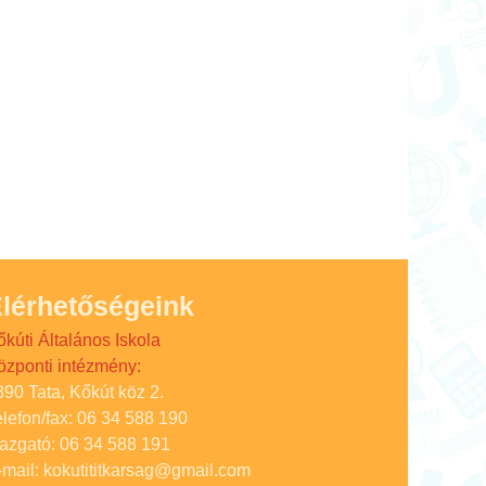
lérhetőségeink
őkúti Általános Iskola
özponti intézmény:
890 Tata, Kőkút köz 2.
elefon/fax: 06 34 588 190
gazgató: 06 34 588 191
-mail: kokutititkarsag@gmail.com