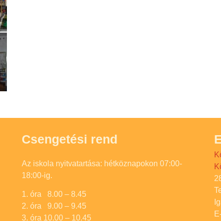
Csengetési rend
E
K
Az iskola nyitvatartása: hétköznapokon 07:00-
K
18:00-ig.
2
T
1. óra 8.00 – 8.45
I
2. óra 9.00 – 9.45
E
3. óra 10.00 – 10.45