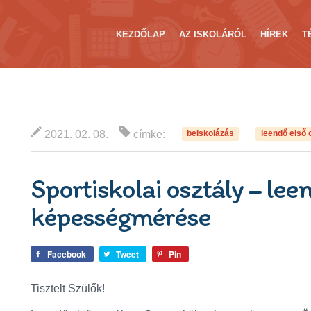
KEZDŐLAP
AZ ISKOLÁRÓL
HÍREK
T
2021. 02. 08.
címke:
beiskolázás
leendő első 
Sportiskolai osztály – lee
képességmérése
Facebook
Tweet
Pin
Tisztelt Szülők!