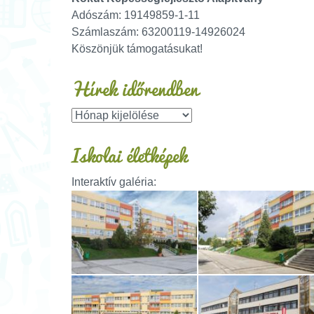
Adószám: 19149859-1-11
Számlaszám: 63200119-14926024
Köszönjük támogatásukat!
Hírek időrendben
Iskolai életképek
Interaktív galéria: