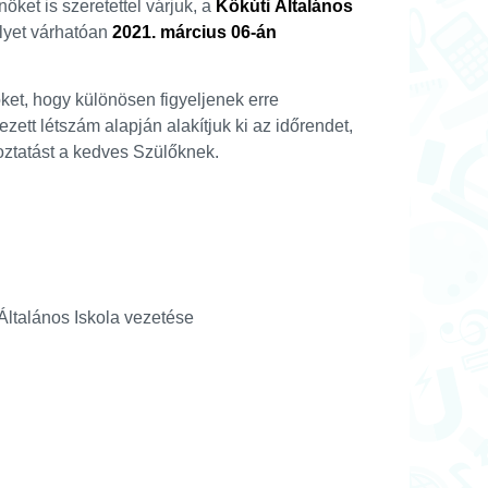
ket is szeretettel várjuk,
a
Kőkúti Általános
yet várhatóan
2021. március 06-án
ket, hogy különösen figyeljenek erre
kezett létszám alapján alakítjuk ki az időrendet,
koztatást a kedves Szülőknek.
a vezetése