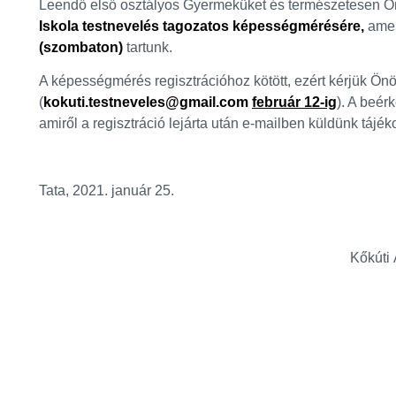
Leendő első osztályos Gyermeküket és természetesen Önö
Iskola testnevelés tagozatos képességmérésére,
amel
(szombaton)
tartunk.
A képességmérés regisztrációhoz kötött, ezért kérjük Önö
(
kokuti.testneveles@gmail.com
február 12-ig
). A beér
amiről a regisztráció lejárta után e-mailben küldünk tájé
Tata, 2021. január 25.
Kőkúti Általános Iskol