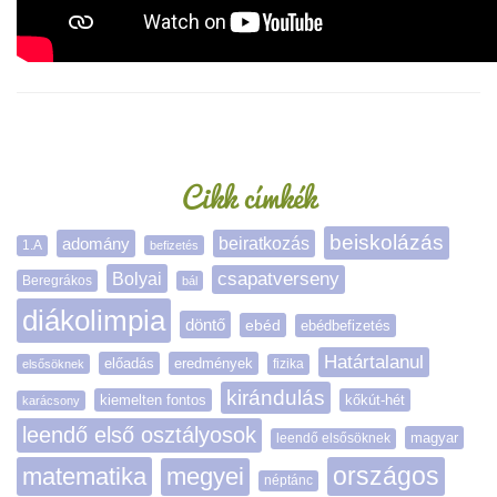
Oldalsáv
Cikk címkék
beiskolázás
adomány
beiratkozás
1.A
befizetés
Bolyai
csapatverseny
Beregrákos
bál
diákolimpia
döntő
ebéd
ebédbefizetés
Határtalanul
előadás
eredmények
elsősöknek
fizika
kirándulás
kiemelten fontos
kőkút-hét
karácsony
leendő első osztályosok
magyar
leendő elsősöknek
matematika
megyei
országos
néptánc