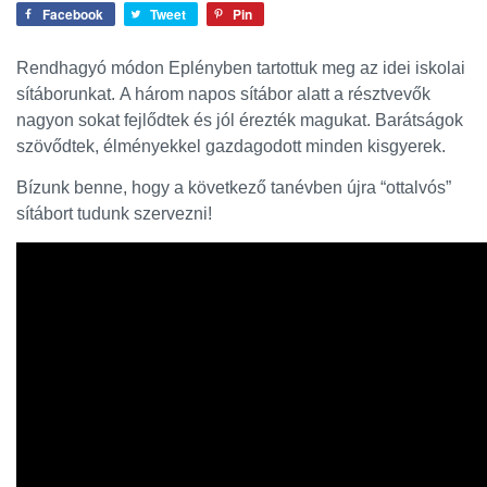
Facebook
Tweet
Pin
Rendhagyó módon Eplényben tartottuk meg az idei iskolai
sítáborunkat.
A három napos sítábor alatt a résztvevők
nagyon sokat fejlődtek és jól érezték magukat. Barátságok
szövődtek, élményekkel gazdagodott minden kisgyerek.
Bízunk benne, hogy a következő tanévben újra “ottalvós”
sítábort tudunk szervezni!