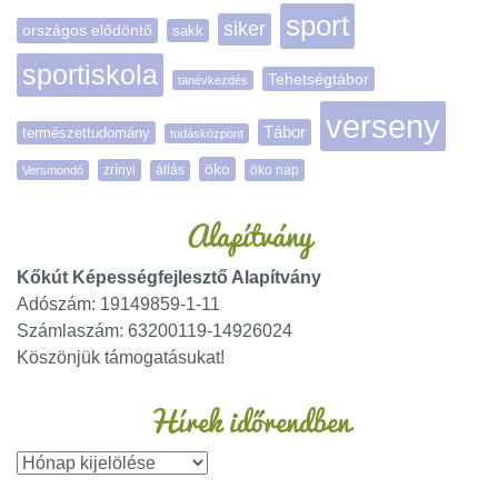
sport
siker
országos elődöntő
sakk
sportiskola
Tehetségtábor
tanévkezdés
verseny
Tábor
természettudomány
tudásközpont
öko
zrínyi
öko nap
Versmondó
állás
Alapítvány
Kőkút Képességfejlesztő Alapítvány
Adószám: 19149859-1-11
Számlaszám: 63200119-14926024
Köszönjük támogatásukat!
Hírek időrendben