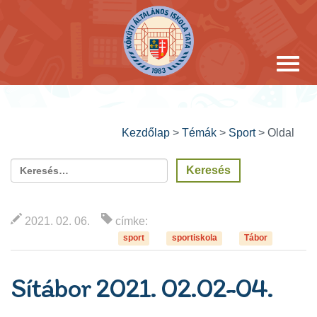
Kezdőlap
>
Témák
>
Sport
>
Oldal
2021. 02. 06.
címke:
sport
sportiskola
Tábor
Sítábor 2021. 02.02-04.