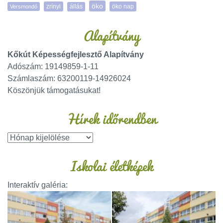
öko
zrínyi
öko nap
Versmondó
állás
Alapítvány
Kőkút Képességfejlesztő Alapítvány
Adószám: 19149859-1-11
Számlaszám: 63200119-14926024
Köszönjük támogatásukat!
Hírek időrendben
Iskolai életképek
Interaktív galéria: