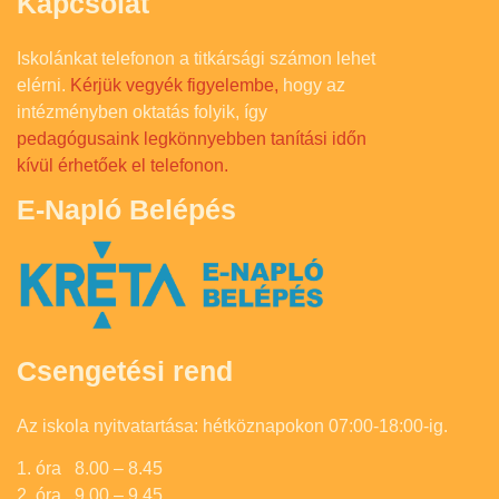
Kapcsolat
Iskolánkat telefonon a titkársági számon lehet
elérni.
Kérjük vegyék figyelembe,
hogy az
intézményben oktatás folyik, így
pedagógusaink legkönnyebben tanítási időn
kívül érhetőek el telefonon.
E-Napló Belépés
Csengetési rend
Az iskola nyitvatartása: hétköznapokon 07:00-18:00-ig.
1. óra 8.00 – 8.45
2. óra 9.00 – 9.45