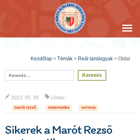
Kezdőlap
>
Témák
>
Reál tantárgyak
>
Oldal
2023. 05. 30.
címke:
marót rezső
matematika
verseny
Sikerek a Marót Rezső