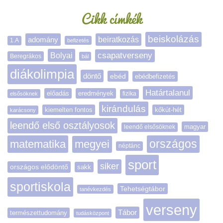
Cikk címkék
beiskolázás
adomány
beiratkozás
1.A
befizetés
Bolyai
csapatverseny
Beregrákos
bál
diákolimpia
döntő
ebéd
ebédbefizetés
Határtalanul
előadás
eredmények
elsősöknek
fizika
kirándulás
kiemelten fontos
kőkút-hét
karácsony
leendő első osztályosok
magyar
leendő elsősöknek
matematika
megyei
országos
néptánc
sport
siker
országos elődöntő
sakk
sportiskola
Tehetségtábor
tanévkezdés
verseny
Tábor
természettudomány
tudásközpont