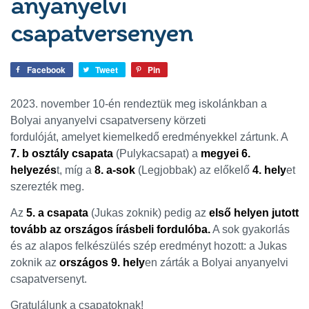
anyanyelvi
csapatversenyen
Facebook
Tweet
Pin
2023. november 10-én rendeztük meg iskolánkban a
Bolyai anyanyelvi csapatverseny körzeti
fordulóját, amelyet kiemelkedő eredményekkel zártunk.
A
7. b osztály csapata
(Pulykacsapat) a
megyei 6.
helyezés
t, míg a
8. a-sok
(Legjobbak) az előkelő
4. hely
et
szerezték meg.
Az
5. a csapata
(Jukas zoknik) pedig az
első helyen jutott
tovább az országos írásbeli fordulóba.
A sok gyakorlás
és az alapos felkészülés szép eredményt hozott: a Jukas
zoknik az
országos 9. hely
en zárták a Bolyai anyanyelvi
csapatversenyt.
Gratulálunk a csapatoknak!