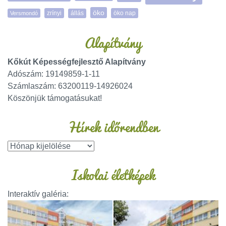
öko
zrínyi
öko nap
Versmondó
állás
Alapítvány
Kőkút Képességfejlesztő Alapítvány
Adószám: 19149859-1-11
Számlaszám: 63200119-14926024
Köszönjük támogatásukat!
Hírek időrendben
Iskolai életképek
Interaktív galéria: