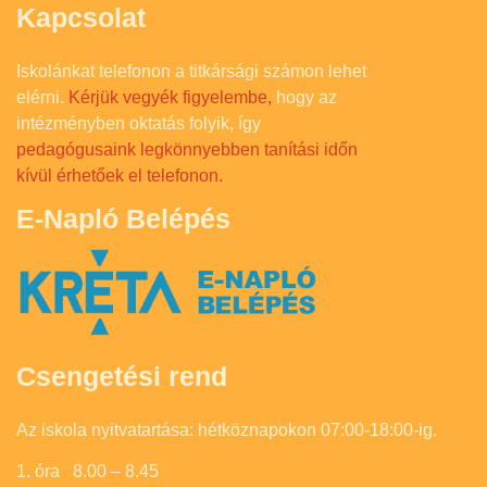
Kapcsolat
Iskolánkat telefonon a titkársági számon lehet
elérni.
Kérjük vegyék figyelembe,
hogy az
intézményben oktatás folyik, így
pedagógusaink legkönnyebben tanítási időn
kívül érhetőek el telefonon.
E-Napló Belépés
Csengetési rend
Az iskola nyitvatartása: hétköznapokon 07:00-18:00-ig.
1. óra 8.00 – 8.45