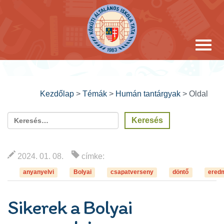
Kezdőlap
>
Témák
>
Humán tantárgyak
>
Oldal
2024. 01. 08.
címke:
anyanyelvi
Bolyai
csapatverseny
döntő
ered
Sikerek a Bolyai