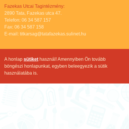
Fazekas Utcai Tagintézmény:
2890 Tata, Fazekas utca 47.
Telefon: 06 34 587 157
Fax: 06 34 587 158
E-mail: titkarsag@tatafazekas.sulinet.hu
A honlap
sütiket
használ! Amennyiben Ön tovább
böngészi honlapunkat, egyben beleegyezik a sütik
használatába is.