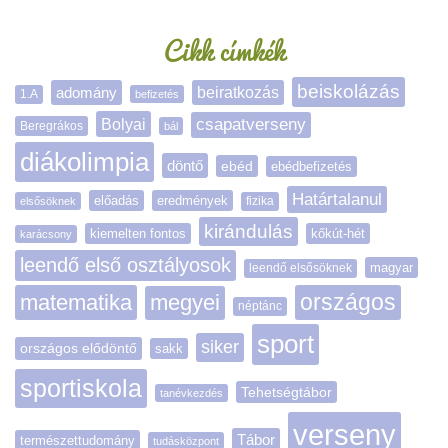
Cikk címkék
beiskolázás
adomány
beiratkozás
1.A
befizetés
Bolyai
csapatverseny
Beregrákos
bál
diákolimpia
döntő
ebéd
ebédbefizetés
Határtalanul
előadás
eredmények
elsősöknek
fizika
kirándulás
kiemelten fontos
kőkút-hét
karácsony
leendő első osztályosok
magyar
leendő elsősöknek
matematika
megyei
országos
néptánc
sport
siker
országos elődöntő
sakk
sportiskola
Tehetségtábor
tanévkezdés
verseny
Tábor
természettudomány
tudásközpont