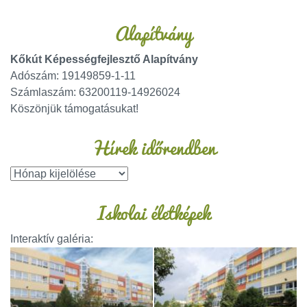
Alapítvány
Kőkút Képességfejlesztő Alapítvány
Adószám: 19149859-1-11
Számlaszám: 63200119-14926024
Köszönjük támogatásukat!
Hírek időrendben
Iskolai életképek
Interaktív galéria: