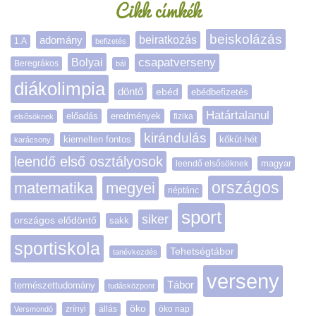
Cikk címkék
beiskolázás
adomány
beiratkozás
1.A
befizetés
Bolyai
csapatverseny
Beregrákos
bál
diákolimpia
döntő
ebéd
ebédbefizetés
Határtalanul
előadás
eredmények
elsősöknek
fizika
kirándulás
kiemelten fontos
kőkút-hét
karácsony
leendő első osztályosok
magyar
leendő elsősöknek
matematika
megyei
országos
néptánc
sport
siker
országos elődöntő
sakk
sportiskola
Tehetségtábor
tanévkezdés
verseny
Tábor
természettudomány
tudásközpont
öko
zrínyi
öko nap
Versmondó
állás