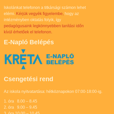
Iskolánkat telefonon a titkársági számon lehet
elérni.
Kérjük vegyék figyelembe,
hogy az
intézményben oktatás folyik, így
pedagógusaink legkönnyebben tanítási időn
kívül érhetőek el telefonon.
E-Napló Belépés
Csengetési rend
Az iskola nyitvatartása: hétköznapokon 07:00-18:00-ig.
1. óra 8.00 – 8.45
2. óra 9.00 – 9.45
3. óra 10.00 – 10.45