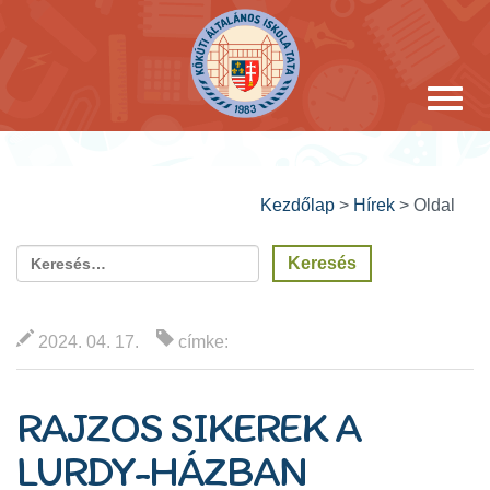
Kezdőlap
>
Hírek
>
Oldal
2024. 04. 17.
címke:
RAJZOS SIKEREK A
LURDY-HÁZBAN