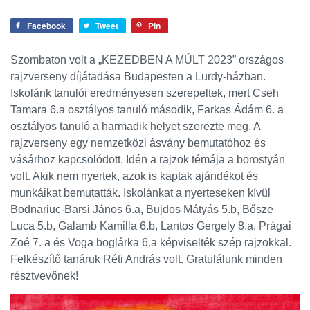
Facebook
Tweet
Pin
Szombaton volt a „KEZEDBEN A MÚLT 2023” országos
rajzverseny díjátadása Budapesten a Lurdy-házban.
Iskolánk tanulói eredményesen szerepeltek, mert Cseh
Tamara 6.a osztályos tanuló második, Farkas Ádám 6. a
osztályos tanuló a harmadik helyet szerezte meg. A
rajzverseny egy nemzetközi ásvány bemutatóhoz és
vásárhoz kapcsolódott. Idén a rajzok témája a borostyán
volt. Akik nem nyertek, azok is kaptak ajándékot és
munkáikat bemutatták. Iskolánkat a nyerteseken kívül
Bodnariuc-Barsi János 6.a, Bujdos Mátyás 5.b, Bősze
Luca 5.b, Galamb Kamilla 6.b, Lantos Gergely 8.a, Prágai
Zoé 7. a és Voga boglárka 6.a képviselték szép rajzokkal.
Felkészítő tanáruk Réti András volt. Gratulálunk minden
résztvevőnek!