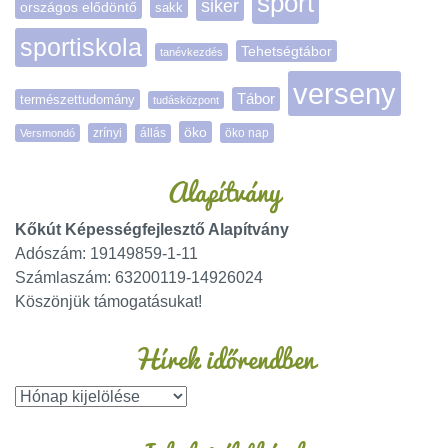
sport
siker
országos elődöntő
sakk
sportiskola
Tehetségtábor
tanévkezdés
verseny
Tábor
természettudomány
tudásközpont
öko
zrínyi
öko nap
Versmondó
állás
Alapítvány
Kőkút Képességfejlesztő Alapítvány
Adószám: 19149859-1-11
Számlaszám: 63200119-14926024
Köszönjük támogatásukat!
Hírek időrendben