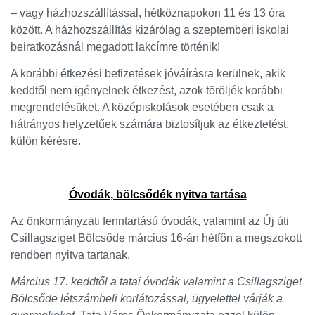
– vagy házhozszállítással, hétköznapokon 11 és 13 óra
között. A házhozszállítás kizárólag a szeptemberi iskolai
beiratkozásnál megadott lakcímre történik!
A korábbi étkezési befizetések jóváírásra kerülnek, akik
keddtől nem igényelnek étkezést, azok töröljék korábbi
megrendelésüket. A középiskolások esetében csak a
hátrányos helyzetűek számára biztosítjuk az étkeztetést,
külön kérésre.
Óvodák, bölcsődék nyitva tartása
Az önkormányzati fenntartású óvodák, valamint az Új úti
Csillagsziget Bölcsőde március 16-án hétfőn a megszokott
rendben nyitva tartanak.
Március 17. keddtől
a tatai óvodák valamint a Csillagsziget
Bölcsőde létszámbeli korlátozással, ügyelettel várják a