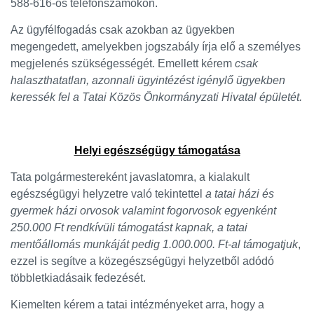
588-616-os telefonszámokon.
Az ügyfélfogadás csak azokban az ügyekben
megengedett, amelyekben jogszabály írja elő a személyes
megjelenés szükségességét. Emellett kérem
csak
halaszthatatlan, azonnali ügyintézést igénylő ügyekben
keressék fel a Tatai Közös Önkormányzati Hivatal épületét.
Helyi egészségügy támogatása
Tata polgármestereként javaslatomra, a kialakult
egészségügyi helyzetre való tekintettel
a tatai házi és
gyermek házi orvosok valamint fogorvosok egyenként
250.000 Ft rendkívüli támogatást kapnak, a tatai
mentőállomás munkáját pedig 1.000.000. Ft-al támogatjuk
,
ezzel is segítve a közegészségügyi helyzetből adódó
többletkiadásaik fedezését.
Kiemelten kérem a tatai intézményeket arra, hogy a