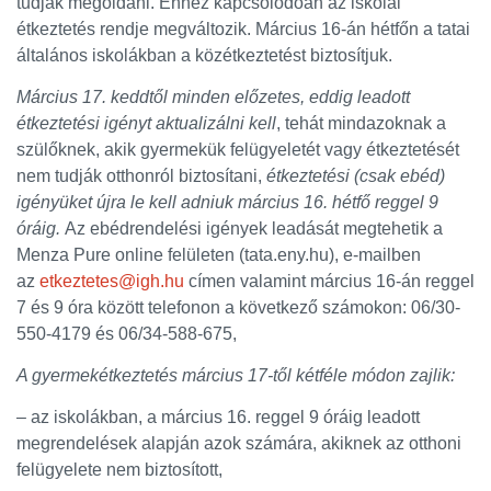
tudják megoldani. Ehhez kapcsolódóan az iskolai
étkeztetés rendje megváltozik. Március 16-án hétfőn a tatai
általános iskolákban a közétkeztetést biztosítjuk.
Március 17. keddtől minden előzetes, eddig leadott
étkeztetési igényt aktualizálni kell
, tehát mindazoknak a
szülőknek, akik gyermekük felügyeletét vagy étkeztetését
nem tudják otthonról biztosítani,
étkeztetési (csak ebéd)
igényüket újra le kell adniuk március 16. hétfő reggel 9
óráig.
Az ebédrendelési igények leadását megtehetik a
Menza Pure online felületen (tata.eny.hu), e-mailben
az
etkeztetes@igh.hu
címen valamint március 16-án reggel
7 és 9 óra között telefonon a következő számokon: 06/30-
550-4179 és 06/34-588-675,
A gyermekétkeztetés március 17-től kétféle módon zajlik:
– az iskolákban, a március 16. reggel 9 óráig leadott
megrendelések alapján azok számára, akiknek az otthoni
felügyelete nem biztosított,