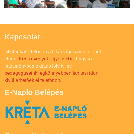
Kapcsolat
Iskolánkat telefonon a titkársági számon lehet
elérni.
Kérjük vegyék figyelembe,
hogy az
intézményben oktatás folyik, így
pedagógusaink legkönnyebben tanítási időn
kívül érhetőek el telefonon.
E-Napló Belépés