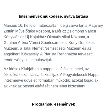
Intézmények működése, nyitva tartása
Március 16. hétfőtől határozatlan ideig zárva tart a Magyary
Zoltán Művelődési Központ, a Móricz Zsigmond Városi
Könyvtár, az Új Kajakház Ökoturisztikai Központ, a
Güntner Aréna Városi Sportcsarnok, a Kuny Domokos
Múzeum, a Tatai Német Nemzetiségi Múzeum és az
angolkerti Kiskastély. A Piarista Rendházba tervezett
rendezvényeket elhalasztjuk.
Az Idősek Klubjában a nappali ellátás szünetel, az
étkezést kiszállítással biztosítják. A Fogyatékosok Nappali
Intézménye ügyeleti formában működik, azokat fogadják,
akiknek az otthoni ellátását nem lehet biztosítani.
Programok, események