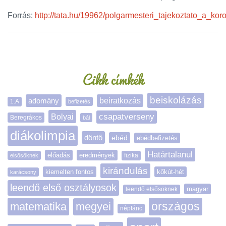
Forrás:
http://tata.hu/19962/polgarmesteri_tajekoztato_a_k
Oldalsáv
Cikk címkék
beiskolázás
adomány
beiratkozás
1.A
befizetés
Bolyai
csapatverseny
Beregrákos
bál
diákolimpia
döntő
ebéd
ebédbefizetés
Határtalanul
előadás
eredmények
elsősöknek
fizika
kirándulás
kiemelten fontos
kőkút-hét
karácsony
leendő első osztályosok
magyar
leendő elsősöknek
matematika
megyei
országos
néptánc