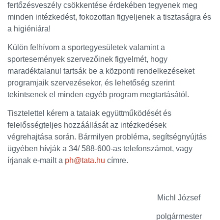
fertőzésveszély csökkentése érdekében tegyenek meg
minden intézkedést, fokozottan figyeljenek a tisztaságra és
a higiéniára!
Külön felhívom a sportegyesületek valamint a
sportesemények szervezőinek figyelmét, hogy
maradéktalanul tartsák be a központi rendelkezéseket
programjaik szervezésekor, és lehetőség szerint
tekintsenek el minden egyéb program megtartásától.
Tisztelettel kérem a tataiak együttműködését és
felelősségteljes hozzáállását az intézkedések
végrehajtása során. Bármilyen probléma, segítségnyújtás
ügyében hívják a 34/ 588-600-as telefonszámot, vagy
írjanak e-mailt a
ph@tata.hu
címre.
Michl József
polgármester