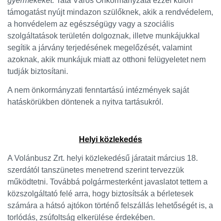
gyermekeket.
Tata Város Önkormányzata ezzel külön
támogatást nyújt mindazon szülőknek, akik a rendvédelem,
a honvédelem az egészségügy vagy a szociális
szolgáltatások területén dolgoznak, illetve munkájukkal
segítik a járvány terjedésének megelőzését, valamint
azoknak, akik munkájuk miatt az otthoni felügyeletet nem
tudják biztosítani.
A nem önkormányzati fenntartású intézmények saját
hatáskörükben döntenek a nyitva tartásukról.
Helyi közlekedés
A Volánbusz Zrt. helyi közlekedésű járatait március 18.
szerdától tanszünetes menetrend szerint tervezzük
működtetni. Továbbá polgármesterként javaslatot tettem a
közszolgáltató felé arra, hogy biztosítsák a bérletesek
számára a hátsó ajtókon történő felszállás lehetőségét is, a
torlódás, zsúfoltság elkerülése érdekében.