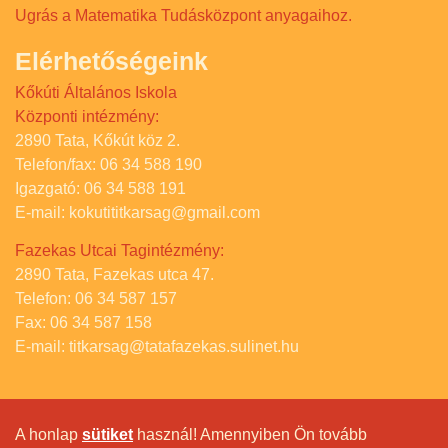
Ugrás a Matematika Tudásközpont anyagaihoz.
Elérhetőségeink
Kőkúti Általános Iskola
Központi intézmény:
2890 Tata, Kőkút köz 2.
Telefon/fax: 06 34 588 190
Igazgató: 06 34 588 191
E-mail: kokutititkarsag@gmail.com
Fazekas Utcai Tagintézmény:
2890 Tata, Fazekas utca 47.
Telefon: 06 34 587 157
Fax: 06 34 587 158
E-mail: titkarsag@tatafazekas.sulinet.hu
A honlap
sütiket
használ! Amennyiben Ön tovább