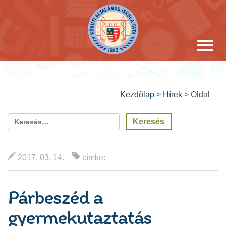
Kezdőlap
>
Hírek
>
Oldal
2017. 03. 14.
címke:
Párbeszéd a
gyermekutaztatás