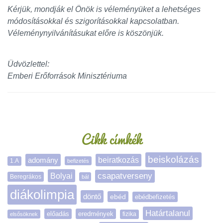
Kérjük, mondják el Önök is véleményüket a lehetséges
módosításokkal és szigorításokkal kapcsolatban.
Véleménynyilvánításukat előre is köszönjük.
Üdvözlettel:
Emberi Erőforrások Minisztériuma
Oldalsáv
Cikk címkék
beiskolázás
adomány
beiratkozás
1.A
befizetés
Bolyai
csapatverseny
Beregrákos
bál
diákolimpia
döntő
ebéd
ebédbefizetés
Határtalanul
előadás
eredmények
elsősöknek
fizika