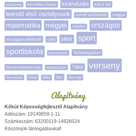
kirándulás
kiemelten fontos
kőkút-hét
karácsony
leendő első osztályosok
magyar
leendő elsősöknek
matematika
megyei
országos
néptánc
sport
siker
országos elődöntő
sakk
sportiskola
Tehetségtábor
tanévkezdés
verseny
Tábor
természettudomány
tudásközpont
öko
zrínyi
öko nap
Versmondó
állás
Alapítvány
Kőkút Képességfejlesztő Alapítvány
Adószám: 19149859-1-11
Számlaszám: 63200119-14926024
Köszönjük támogatásukat!