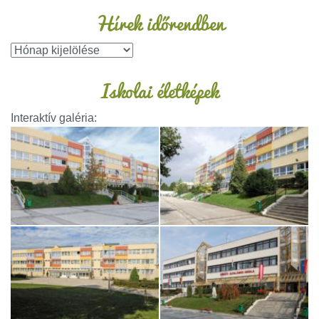
Hírek időrendben
Iskolai életképek
Interaktív galéria: