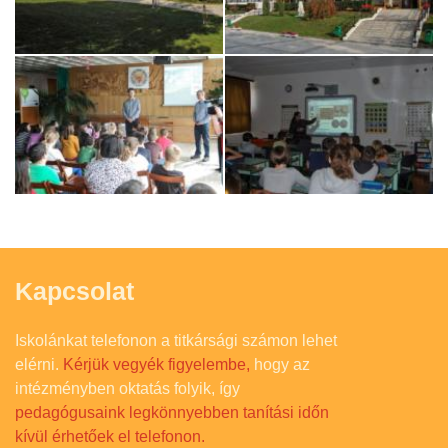
Kapcsolat
Iskolánkat telefonon a titkársági számon lehet
elérni.
Kérjük vegyék figyelembe,
hogy az
intézményben oktatás folyik, így
pedagógusaink legkönnyebben tanítási időn
kívül érhetőek el telefonon.