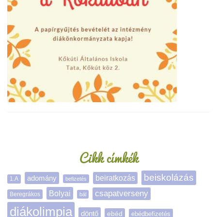
Oldalsáv
Cikk címkék
beiskolázás
adomány
beiratkozás
1.A
befizetés
Bolyai
csapatverseny
Beregrákos
bál
diákolimpia
döntő
ebéd
ebédbefizetés