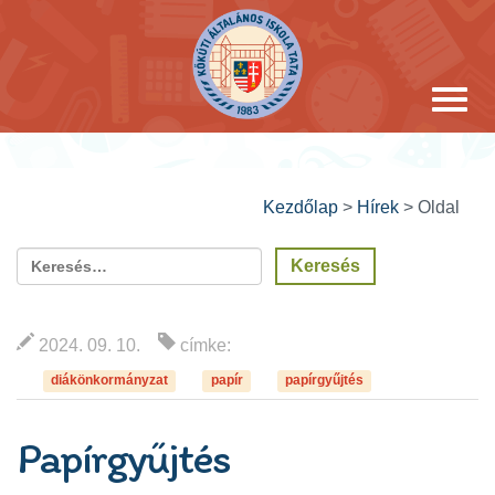
Kezdőlap
>
Hírek
>
Oldal
2024. 09. 10.
címke:
diákönkormányzat
papír
papírgyűjtés
Papírgyűjtés