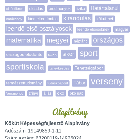
Határtalanul
előadás
eredmények
elsősöknek
fizika
kirándulás
kiemelten fontos
kőkút-hét
karácsony
leendő első osztályosok
magyar
leendő elsősöknek
matematika
megyei
országos
néptánc
sport
siker
országos elődöntő
sakk
sportiskola
Tehetségtábor
tanévkezdés
verseny
Tábor
természettudomány
tudásközpont
öko
zrínyi
öko nap
Versmondó
állás
Alapítvány
Kőkút Képességfejlesztő Alapítvány
Adószám: 19149859-1-11
Számlaszám: 63200119-14926024