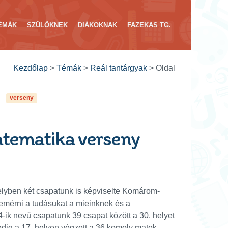
ÉMÁK
SZÜLŐKNEK
DIÁKOKNAK
FAZEKAS TG.
Kezdőlap
>
Témák
>
Reál tantárgyak
>
Oldal
verseny
atematika verseny
yben két csapatunk is képviselte Komárom-
mérni a tudásukat a mieinknek és a
4-ik nevű csapatunk 39 csapat között a 30. helyet
edig a 17. helyen végzett a 36 komoly matek