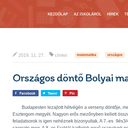
KEZDŐLAP
AZ ISKOLÁRÓL
HÍREK
T
2019. 11. 27.
címke:
matematika
országos
Országos döntő Bolyai m
Facebook
Tweet
Pin
Budapesten lezajlott hétvégén a verseny döntője, mel
Esztergom megyét.
Nagyon erős mezőnyben kellett össze
feladatsorok is igen nehéznek bizonyultak. A 7.-es 9és3/
szerezte meg. A 8.-os Fraktál-karfiolok nevű csapatunk p