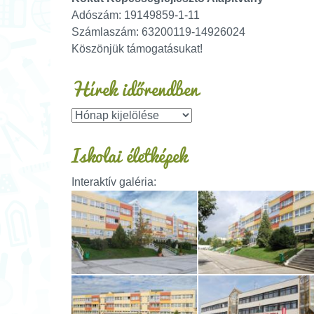
Adószám: 19149859-1-11
Számlaszám: 63200119-14926024
Köszönjük támogatásukat!
Hírek időrendben
Iskolai életképek
Interaktív galéria: