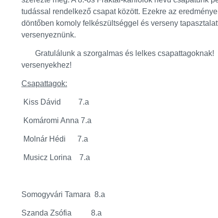
tudással rendelkező csapat között. Ezekre az eredmény
döntőben komoly felkészültséggel és verseny tapasztalatt
versenyeznünk.
Gratulálunk a szorgalmas és lelkes csapattagoknak! T
versenyekhez!
Csapattagok:
Kiss Dávid 7.a
Komáromi Anna 7.a
Molnár Hédi 7.a
Musicz Lorina 7.a
Somogyvári Tamara 8.a
Szanda Zsófia 8.a