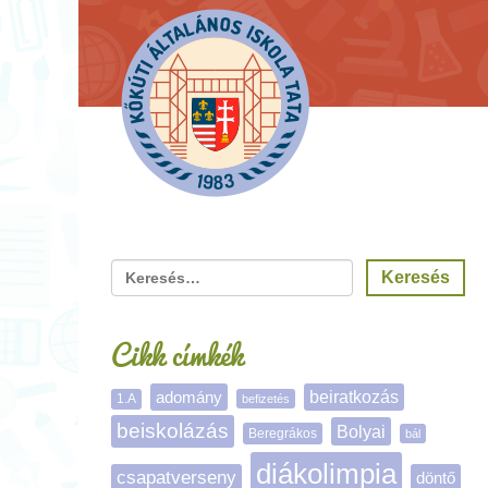
Cikk címkék
adomány
beiratkozás
1.A
befizetés
beiskolázás
Bolyai
Beregrákos
bál
diákolimpia
csapatverseny
döntő