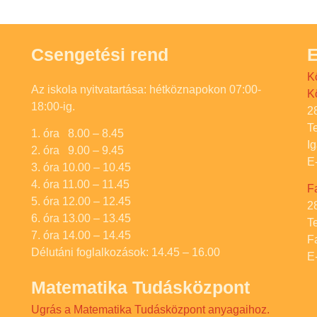
Csengetési rend
E
K
Az iskola nyitvatartása: hétköznapokon 07:00-
K
18:00-ig.
2
T
1. óra 8.00 – 8.45
I
2. óra 9.00 – 9.45
E
3. óra 10.00 – 10.45
4. óra 11.00 – 11.45
F
5. óra 12.00 – 12.45
2
6. óra 13.00 – 13.45
T
7. óra 14.00 – 14.45
F
Délutáni foglalkozások: 14.45 – 16.00
E
Matematika Tudásközpont
Ugrás a Matematika Tudásközpont anyagaihoz.