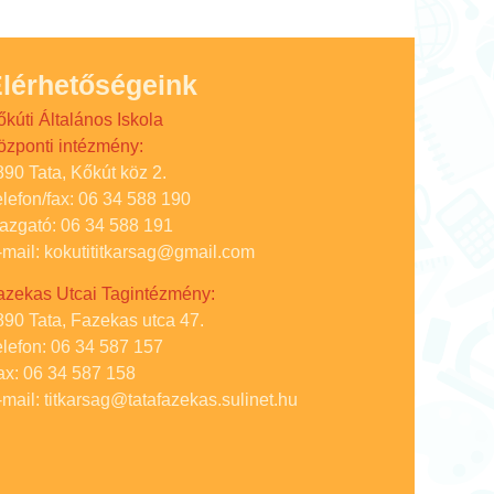
lérhetőségeink
őkúti Általános Iskola
özponti intézmény:
890 Tata, Kőkút köz 2.
elefon/fax: 06 34 588 190
gazgató: 06 34 588 191
-mail: kokutititkarsag@gmail.com
azekas Utcai Tagintézmény:
890 Tata, Fazekas utca 47.
elefon: 06 34 587 157
ax: 06 34 587 158
-mail: titkarsag@tatafazekas.sulinet.hu