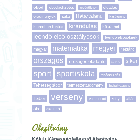
ebéd
ebédbefizetés
előadás
elsősöknek
Határtalanul
eredmények
fizika
karácsony
kirándulás
kiemelten fontos
kőkút-hét
leendő első osztályosok
leendő elsősöknek
matematika
megyei
magyar
néptánc
országos
siker
országos elődöntő
sakk
sport
sportiskola
tanévkezdés
Tehetségtábor
természettudomány
tudásközpont
verseny
Tábor
zrínyi
Versmondó
állás
öko
öko nap
Alapítvány
Kőkút Képességfejlesztő Alapítvány