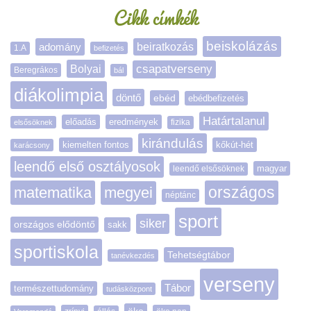
Cikk címkék
beiskolázás
adomány
beiratkozás
1.A
befizetés
Bolyai
csapatverseny
Beregrákos
bál
diákolimpia
döntő
ebéd
ebédbefizetés
Határtalanul
előadás
eredmények
elsősöknek
fizika
kirándulás
kiemelten fontos
kőkút-hét
karácsony
leendő első osztályosok
magyar
leendő elsősöknek
matematika
megyei
országos
néptánc
sport
siker
országos elődöntő
sakk
sportiskola
Tehetségtábor
tanévkezdés
verseny
Tábor
természettudomány
tudásközpont