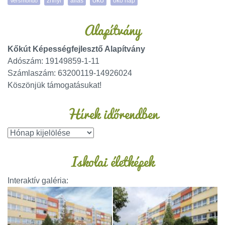
öko
zrínyi
öko nap
Versmondó
állás
Alapítvány
Kőkút Képességfejlesztő Alapítvány
Adószám: 19149859-1-11
Számlaszám: 63200119-14926024
Köszönjük támogatásukat!
Hírek időrendben
Iskolai életképek
Interaktív galéria: