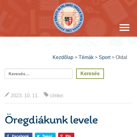
Kezdőlap
>
Témák
>
Sport
>
Oldal
2023. 10. 11.
címke:
Öregdiákunk levele
Facebook
Tweet
Pin