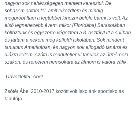
nagyon sok nehézségegen mentem keresztül. De
sohasem adtam fel, amit elkezdtem és mindig
megpróbáltam a legtöbbet kihozni belőle bármi is volt. Az
első legnehezebb évem, mikor (Floridába) Sarasotában
költöztünk és egyszerre végeztem a 8. osztályt itt a suliban
és jártam a nekem még külföldi iskolában. Sok mindent
tanultam Amerikában, és nagyon sok elfogadó tanárra és
diákra leltem. Azóta is rendületlenül tanulok az űrmérnöki
szakon, és remélem nemsokára az álmom is valóra válik.
Üdvözlettel: Ábel
Zsótér Ábel 2010-2017 között volt iskolánk sportiskolás
tanulója
Oldalsáv