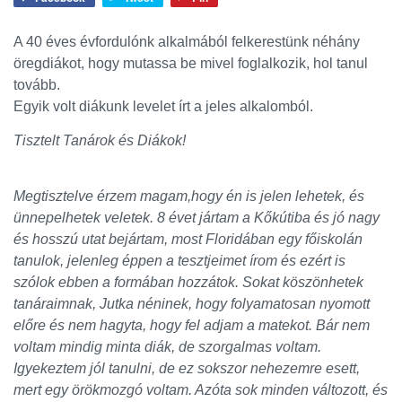
A 40 éves évfordulónk alkalmából felkerestünk néhány
öregdiákot, hogy mutassa be mivel foglalkozik, hol tanul
tovább.
Egyik volt diákunk levelet írt a jeles alkalomból.
Tisztelt Tanárok és Diákok!
Megtisztelve érzem magam,hogy én is jelen lehetek, és
ünnepelhetek veletek. 8 évet jártam a Kőkútiba és jó nagy
és hosszú utat bejártam, most Floridában egy főiskolán
tanulok, jelenleg éppen a tesztjeimet írom és ezért is
szólok ebben a formában hozzátok. Sokat köszönhetek
tanáraimnak, Jutka néninek, hogy folyamatosan nyomott
előre és nem hagyta, hogy fel adjam a matekot. Bár nem
voltam mindig minta diák, de szorgalmas voltam.
Igyekeztem jól tanulni, de ez sokszor nehezemre esett,
mert egy örökmozgó voltam. Azóta sok minden változott, és