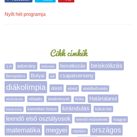
Nyílt hét programja
Oldalsáv
Cikk címkék
beiskolázás
adomány
beiratkozás
1.A
befizetés
Bolyai
csapatverseny
Beregrákos
bál
diákolimpia
döntő
ebéd
ebédbefizetés
Határtalanul
előadás
eredmények
elsősöknek
fizika
kirándulás
kiemelten fontos
kőkút-hét
karácsony
leendő első osztályosok
magyar
leendő elsősöknek
matematika
megyei
országos
néptánc