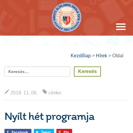
Kezdőlap
>
Hírek
>
Oldal
2019. 11. 06.
címke:
Nyílt hét programja
Facebook
Tweet
Pin