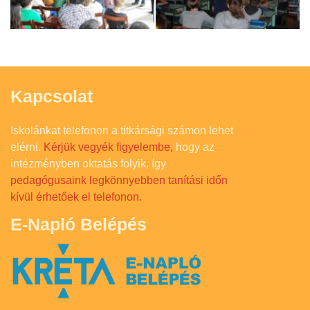
Kapcsolat
Iskolánkat telefonon a titkársági számon lehet
elérni.
Kérjük vegyék figyelembe,
hogy az
intézményben oktatás folyik, így
pedagógusaink legkönnyebben tanítási időn
kívül érhetőek el telefonon.
E-Napló Belépés