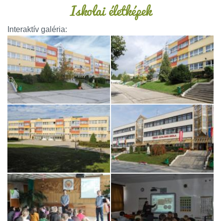
Iskolai életképek
Interaktív galéria: