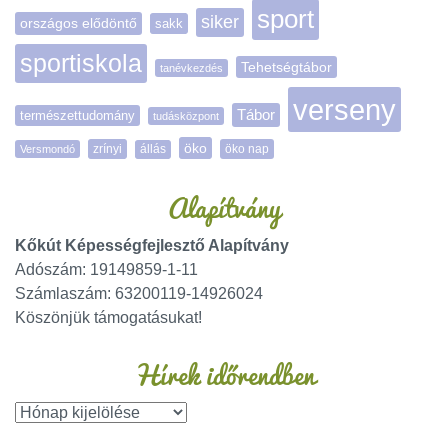
sport
siker
országos elődöntő
sakk
sportiskola
Tehetségtábor
tanévkezdés
verseny
Tábor
természettudomány
tudásközpont
öko
zrínyi
öko nap
Versmondó
állás
Alapítvány
Kőkút Képességfejlesztő Alapítvány
Adószám: 19149859-1-11
Számlaszám: 63200119-14926024
Köszönjük támogatásukat!
Hírek időrendben