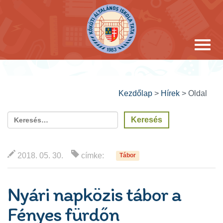
Kezdőlap
>
Hírek
>
Oldal
2018. 05. 30.
címke:
Tábor
Nyári napközis tábor a
Fényes fürdőn