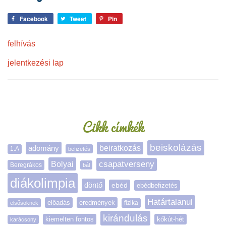
Facebook
Tweet
Pin
felhívás
jelentkezési lap
Oldalsáv
Cikk címkék
beiskolázás
adomány
beiratkozás
1.A
befizetés
Bolyai
csapatverseny
Beregrákos
bál
diákolimpia
döntő
ebéd
ebédbefizetés
Határtalanul
előadás
eredmények
elsősöknek
fizika
kirándulás
kiemelten fontos
kőkút-hét
karácsony