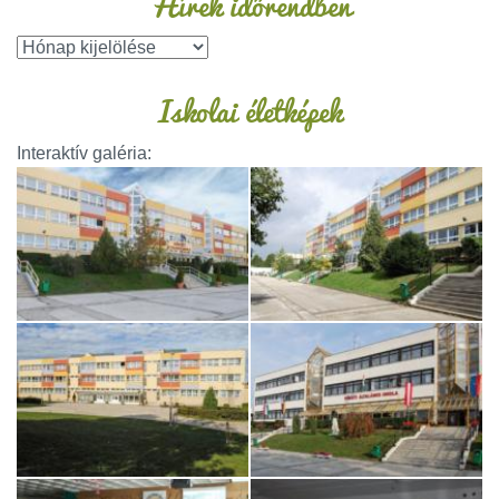
Hírek időrendben
Iskolai életképek
Interaktív galéria: