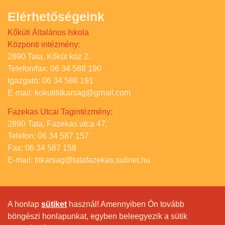
Elérhetőségeink
Kőkúti Általános Iskola
Központi intézmény:
2890 Tata, Kőkút köz 2.
Telefon/fax: 06 34 588 190
Igazgató: 06 34 588 191
E-mail: kokutititkarsag@gmail.com
Fazekas Utcai Tagintézmény:
2890 Tata, Fazekas utca 47.
Telefon: 06 34 587 157
Fax: 06 34 587 158
E-mail: titkarsag@tatafazekas.sulinet.hu
A honlap
sütiket
használ! Amennyiben Ön tovább
böngészi honlapunkat, egyben beleegyezik a sütik