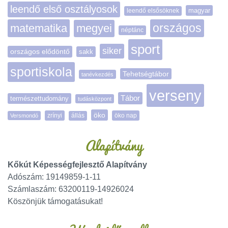
leendő első osztályosok
magyar
leendő elsősöknek
matematika
megyei
országos
néptánc
sport
siker
országos elődöntő
sakk
sportiskola
Tehetségtábor
tanévkezdés
verseny
Tábor
természettudomány
tudásközpont
öko
zrínyi
öko nap
Versmondó
állás
Alapítvány
Kőkút Képességfejlesztő Alapítvány
Adószám: 19149859-1-11
Számlaszám: 63200119-14926024
Köszönjük támogatásukat!