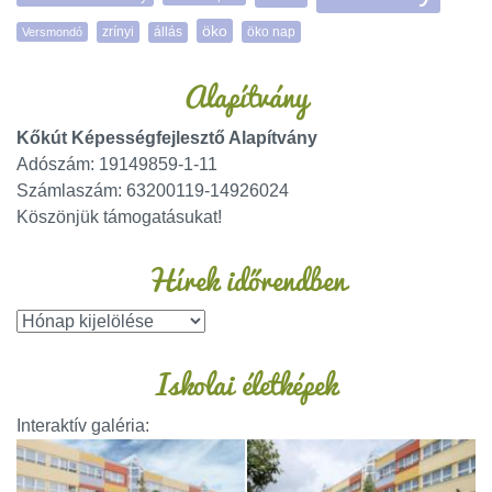
öko
zrínyi
öko nap
Versmondó
állás
Alapítvány
Kőkút Képességfejlesztő Alapítvány
Adószám: 19149859-1-11
Számlaszám: 63200119-14926024
Köszönjük támogatásukat!
Hírek időrendben
Iskolai életképek
Interaktív galéria: