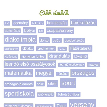
Cikk címkék
beiskolázás
adomány
beiratkozás
1.A
befizetés
Bolyai
csapatverseny
Beregrákos
bál
diákolimpia
döntő
ebéd
ebédbefizetés
Határtalanul
előadás
eredmények
elsősöknek
fizika
kirándulás
kiemelten fontos
kőkút-hét
karácsony
leendő első osztályosok
magyar
leendő elsősöknek
matematika
megyei
országos
néptánc
sport
siker
országos elődöntő
sakk
sportiskola
Tehetségtábor
tanévkezdés
verseny
Tábor
természettudomány
tudásközpont