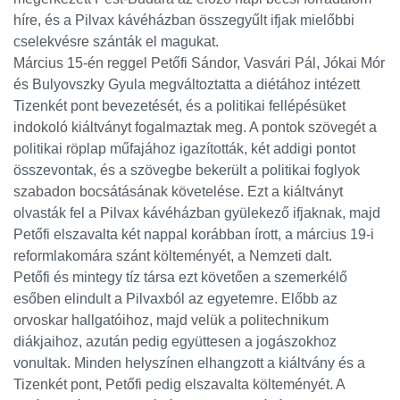
híre, és a Pilvax kávéházban összegyűlt ifjak mielőbbi
cselekvésre szánták el magukat.
Március 15-én reggel Petőfi Sándor, Vasvári Pál, Jókai Mór
és Bulyovszky Gyula megváltoztatta a diétához intézett
Tizenkét pont bevezetését, és a politikai fellépésüket
indokoló kiáltványt fogalmaztak meg. A pontok szövegét a
politikai röplap műfajához igazították, két addigi pontot
összevontak, és a szövegbe bekerült a politikai foglyok
szabadon bocsátásának követelése. Ezt a kiáltványt
olvasták fel a Pilvax kávéházban gyülekező ifjaknak, majd
Petőfi elszavalta két nappal korábban írott, a március 19-i
reformlakomára szánt költeményét, a Nemzeti dalt.
Petőfi és mintegy tíz társa ezt követően a szemerkélő
esőben elindult a Pilvaxból az egyetemre. Előbb az
orvoskar hallgatóihoz, majd velük a politechnikum
diákjaihoz, azután pedig együttesen a jogászokhoz
vonultak. Minden helyszínen elhangzott a kiáltvány és a
Tizenkét pont, Petőfi pedig elszavalta költeményét. A