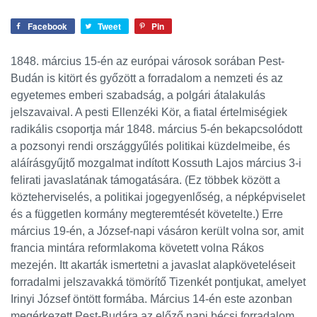
Facebook
Tweet
Pin
1848. március 15-én az európai városok sorában Pest-
Budán is kitört és győzött a forradalom a nemzeti és az
egyetemes emberi szabadság, a polgári átalakulás
jelszavaival.
A pesti Ellenzéki Kör, a fiatal értelmiségiek
radikális csoportja már 1848. március 5-én bekapcsolódott
a pozsonyi rendi országgyűlés politikai küzdelmeibe, és
aláírásgyűjtő mozgalmat indított Kossuth Lajos március 3-i
felirati javaslatának támogatására. (Ez többek között a
közteherviselés, a politikai jogegyenlőség, a népképviselet
és a független kormány megteremtését követelte.) Erre
március 19-én, a József-napi vásáron került volna sor, amit
francia mintára reformlakoma követett volna Rákos
mezején. Itt akarták ismertetni a javaslat alapköveteléseit
forradalmi jelszavakká tömörítő Tizenkét pontjukat, amelyet
Irinyi József öntött formába. Március 14-én este azonban
megérkezett Pest-Budára az előző napi bécsi forradalom