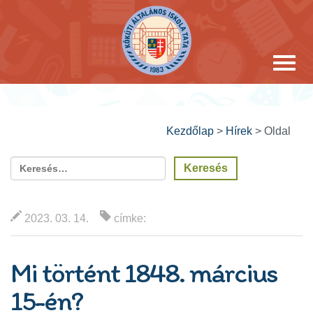
Kezdőlap
>
Hírek
>
Oldal
2023. 03. 14.
címke:
Mi történt 1848. március
15-én?