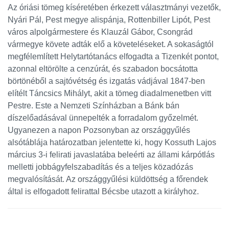
Az óriási tömeg kíséretében érkezett választmányi vezetők,
Nyári Pál, Pest megye alispánja, Rottenbiller Lipót, Pest
város alpolgármestere és Klauzál Gábor, Csongrád
vármegye követe adták elő a követeléseket. A sokaságtól
megfélemlített Helytartótanács elfogadta a Tizenkét pontot,
azonnal eltörölte a cenzúrát, és szabadon bocsátotta
börtönéből a sajtóvétség és izgatás vádjával 1847-ben
elítélt Táncsics Mihályt, akit a tömeg diadalmenetben vitt
Pestre. Este a Nemzeti Színházban a Bánk bán
díszelőadásával ünnepelték a forradalom győzelmét.
Ugyanezen a napon Pozsonyban az országgyűlés
alsótáblája határozatban jelentette ki, hogy Kossuth Lajos
március 3-i felirati javaslatába beleérti az állami kárpótlás
melletti jobbágyfelszabadítás és a teljes közadózás
megvalósítását. Az országgyűlési küldöttség a főrendek
által is elfogadott felirattal Bécsbe utazott a királyhoz.
Oldalsáv