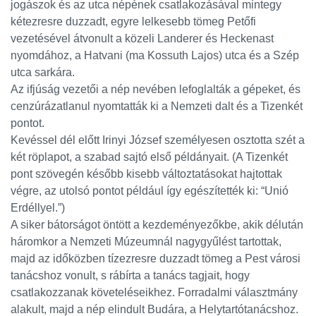
jogászok és az utca népének csatlakozásával mintegy
kétezresre duzzadt, egyre lelkesebb tömeg Petőfi
vezetésével átvonult a közeli Landerer és Heckenast
nyomdához, a Hatvani (ma Kossuth Lajos) utca és a Szép
utca sarkára.
Az ifjúság vezetői a nép nevében lefoglalták a gépeket, és
cenzúrázatlanul nyomtatták ki a Nemzeti dalt és a Tizenkét
pontot.
Kevéssel dél előtt Irinyi József személyesen osztotta szét a
két röplapot, a szabad sajtó első példányait. (A Tizenkét
pont szövegén később kisebb változtatásokat hajtottak
végre, az utolsó pontot például így egészítették ki: “Unió
Erdéllyel.”)
A siker bátorságot öntött a kezdeményezőkbe, akik délután
háromkor a Nemzeti Múzeumnál nagygyűlést tartottak,
majd az időközben tízezresre duzzadt tömeg a Pest városi
tanácshoz vonult, s rábírta a tanács tagjait, hogy
csatlakozzanak követeléseikhez. Forradalmi választmány
alakult, majd a nép elindult Budára, a Helytartótanácshoz.