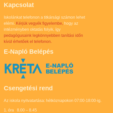
Kapcsolat
Iskolánkat telefonon a titkársági számon lehet
elérni.
Kérjük vegyék figyelembe,
hogy az
intézményben oktatás folyik, így
pedagógusaink legkönnyebben tanítási időn
kívül érhetőek el telefonon.
E-Napló Belépés
Csengetési rend
Az iskola nyitvatartása: hétköznapokon 07:00-18:00-ig.
1. óra 8.00 – 8.45