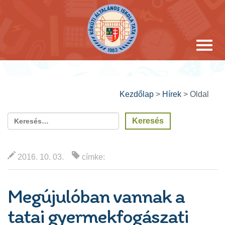
Kezdőlap
>
Hírek
>
Oldal
2016. 10. 03.
címke:
Megújulóban vannak a
tatai gyermekfogászati