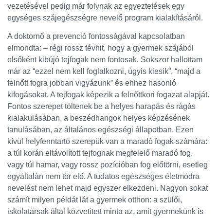
vezetésével pedig már folynak az egyeztetések egy
egységes szájegészségre nevelő program kialakításáról.
A doktornő a prevenció fontosságával kapcsolatban
elmondta: – régi rossz tévhit, hogy a gyermek szájából
elsőként kibújó tejfogak nem fontosak. Sokszor hallottam
már az “ezzel nem kell foglalkozni, úgyis kiesik”, “majd a
felnőtt fogra jobban vigyázunk” és ehhez hasonló
kifogásokat. A tejfogak képezik a felnőttkori fogazat alapját.
Fontos szerepet töltenek be a helyes harapás és rágás
kialakulásában, a beszédhangok helyes képzésének
tanulásában, az általános egészségi állapotban. Ezen
kívül helyfenntartó szerepük van a maradó fogak számára:
a túl korán eltávolított tejfognak megfelelő maradó fog,
vagy túl hamar, vagy rossz pozícióban fog előtörni, esetleg
egyáltalán nem tör elő. A tudatos egészséges életmódra
nevelést nem lehet majd egyszer elkezdeni. Nagyon sokat
számít milyen példát lát a gyermek otthon: a szülői,
iskolatársak által közvetített minta az, amit gyermekünk is