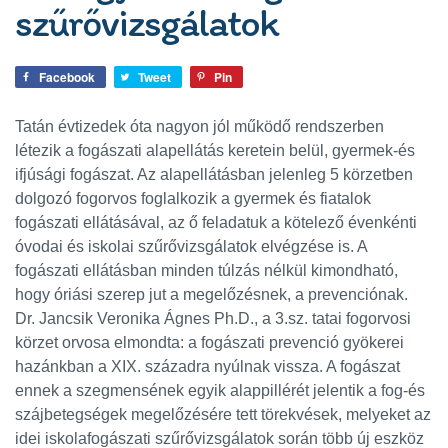
szűrővizsgálatok
Facebook
Tweet
Pin
Tatán évtizedek óta nagyon jól működő rendszerben
létezik a fogászati alapellátás keretein belül, gyermek-és
ifjúsági fogászat. Az alapellátásban jelenleg 5 körzetben
dolgozó fogorvos foglalkozik a gyermek és fiatalok
fogászati ellátásával, az ő feladatuk a kötelező évenkénti
óvodai és iskolai szűrővizsgálatok elvégzése is. A
fogászati ellátásban minden túlzás nélkül kimondható,
hogy óriási szerep jut a megelőzésnek, a prevenciónak.
Dr. Jancsik Veronika Ágnes Ph.D., a 3.sz. tatai fogorvosi
körzet orvosa elmondta: a fogászati prevenció gyökerei
hazánkban a XIX. századra nyúlnak vissza. A fogászat
ennek a szegmensének egyik alappillérét jelentik a fog-és
szájbetegségek megelőzésére tett törekvések, melyeket az
idei iskolafogászati szűrővizsgálatok során több új eszköz