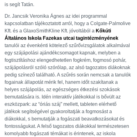
is segít Tatán.
Dr. Jancsik Veronika Ágnes az idei programmal
kapcsolatban tájékoztatott arról, hogy a Colgate-Palmolive
Kft. és a GlaxoSmithKline Kft. jóvoltából a
Kőkúti
Általános Iskola Fazekas utcai tagintézményének
tanulói az évenkénti kötelező szűrővizsgálatok alkalmával
egy szájápolási ajándékcsomagot kapnak, melyben a
fogtisztításhoz elengedhetetlen fogkrém, fogmosó pohár,
szájápolásról szóló szórólap, az alsó tagozatos diákoknak
pedig színező található. A szűrés során nemcsak a tanulók
fogainak állapotát mérik fel, hanem időt szakítanak a
helyes szájápolás, az egészséges étkezési szokások
bemutatására is. Idén interaktív játékokkal is bővült az
eszközpark: az “óriás száj” mellett, tableten elérhető
játékok segítségével gyakoroltatják a fogmosást a
diákokkal, s bemutatják a fogászati beavatkozásokat és
fontosságukat. A felső tagozatos diákokkal természetesen
komolyabb fogászati témákat is érintenek, az iskola