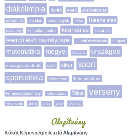
diákolimpia
döntő
ebéd
ebédbefizetés
Határtalanul
előadás
eredmények
elsősöknek
fizika
kirándulás
kiemelten fontos
kőkút-hét
karácsony
leendő első osztályosok
magyar
leendő elsősöknek
matematika
megyei
országos
néptánc
sport
siker
országos elődöntő
sakk
sportiskola
Tehetségtábor
tanévkezdés
verseny
Tábor
természettudomány
tudásközpont
öko
zrínyi
öko nap
Versmondó
állás
Alapítvány
Kőkút Képességfejlesztő Alapítvány