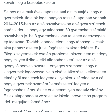
követni fog a későbbiek során.
Sajnos az elmúlt évek tapasztalatai azt mutatják, hogy a
gyermekek, fiatalok fogai nagyon rossz állapotban vannak.
2014-2015-ben az első osztályosokon elvégzett szűrések
során kiderült, hogy egy átlagosan 30 gyermeket számláló
osztályban jó, ha 3 gyermeknek van teljesen egészséges,
ép fogazata. További gondot jelent, hogy többségük csak
akut panasz esetén jut el fogászati szakrendelésre. Ez
főleg kisgyermekek esetén probléma, hiszen nem mindegy,
hogy milyen fizikai- lelki állapotban kerül sor az első
gyógyító beavatkozásra. Lényeges szempont, hogy a
kisgyermek fogorvossal való első találkozásai kellemetlen
élménytől mentesek legyenek. Ilyenkor kizárólag az a cél,
hogy a gyermek számára “természetes” legyen a
fogorvoshoz járás, és ne érje semmilyen negatív élmény.
Ez az alapgondolat vezetett az iskolai prevenciós program
idei, megújított formájához.
Dr. Jancsik Veronika Ágnes, a program jövőjével