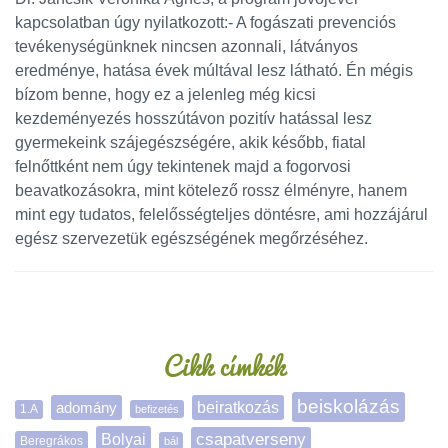
kapcsolatban úgy nyilatkozott:- A fogászati prevenciós
tevékenységünknek nincsen azonnali, látványos
eredménye, hatása évek múltával lesz látható. Én mégis
bízom benne, hogy ez a jelenleg még kicsi
kezdeményezés hosszútávon pozitív hatással lesz
gyermekeink szájegészségére, akik később, fiatal
felnőttként nem úgy tekintenek majd a fogorvosi
beavatkozásokra, mint kötelező rossz élményre, hanem
mint egy tudatos, felelősségteljes döntésre, ami hozzájárul
egész szervezetük egészségének megőrzéséhez.
Oldalsáv
Cikk címkék
beiskolázás
adomány
beiratkozás
1.A
befizetés
Bolyai
csapatverseny
Beregrákos
bál