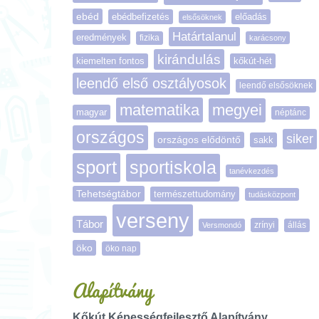
ebéd
ebédbefizetés
előadás
elsősöknek
Határtalanul
eredmények
fizika
karácsony
kirándulás
kiemelten fontos
kőkút-hét
leendő első osztályosok
leendő elsősöknek
matematika
megyei
magyar
néptánc
országos
siker
országos elődöntő
sakk
sport
sportiskola
tanévkezdés
Tehetségtábor
természettudomány
tudásközpont
verseny
Tábor
zrínyi
Versmondó
állás
öko
öko nap
Alapítvány
Kőkút Képességfejlesztő Alapítvány