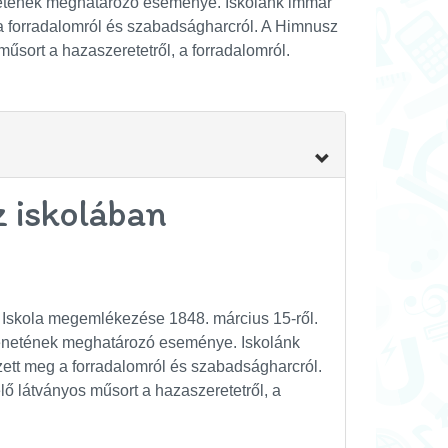
ténetének meghatározó eseménye.
Iskolánk immár
 forradalomról és szabadságharcról. A Himnusz
műsort a hazaszeretetről, a forradalomról.
z iskolában
 Iskola megemlékezése 1848. március 15-ről.
rténetének meghatározó eseménye.
Iskolánk
tt meg a forradalomról és szabadságharcról.
lő látványos műsort a hazaszeretetről, a