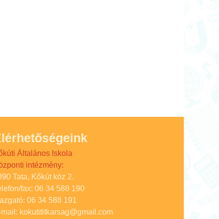
lérhetőségeink
őkúti Általános Iskola
özponti intézmény:
890 Tata, Kőkút köz 2.
elefon/fax: 06 34 588 190
gazgató: 06 34 588 191
-mail: kokutititkarsag@gmail.com