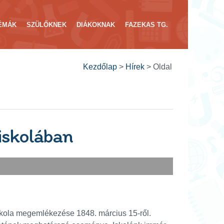
ÉMÁK
SZÜLŐKNEK
DIÁKOKNAK
FAZEKAS TG.
Kezdőlap
>
Hírek
>
Oldal
iskolában
skola megemlékezése 1848. március 15-ről.