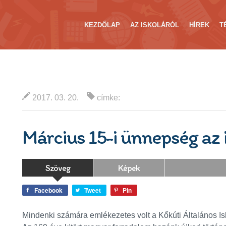
KEZDŐLAP
AZ ISKOLÁRÓL
HÍREK
T
2017. 03. 20.
címke:
Március 15-i ünnepség az 
Szöveg
Képek
Facebook
Tweet
Pin
Mindenki számára emlékezetes volt a Kőkúti Általános I