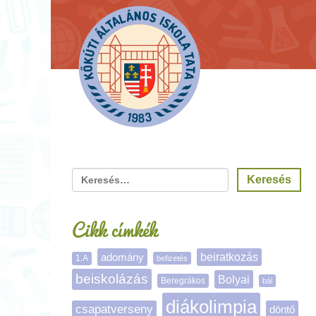
Cikk címkék
adomány
beiratkozás
1.A
befizetés
beiskolázás
Bolyai
Beregrákos
bál
diákolimpia
csapatverseny
döntő