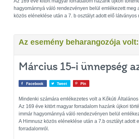
Az 169 éve kitört magyar forradalom hazánk újkori tör
hagyománnyá váló rendezvényen belül emlékezett meg a
közös eléneklése után a 7. b osztályt adott elő látványos 
Az esemény beharangozója volt:
Március 15-i ünnepség a
Facebook
Tweet
Pin
Mindenki számára emlékezetes volt a Kőkúti Általános
Az 169 éve kitört magyar forradalom hazánk újkori tö
immár hagyománnyá váló rendezvényen belül emlékeze
A Himnusz közös eléneklése után a 7.b osztályt adott e
forradalomról.