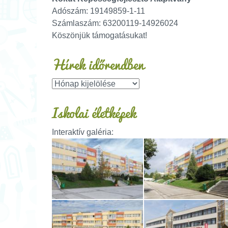
Adószám: 19149859-1-11
Számlaszám: 63200119-14926024
Köszönjük támogatásukat!
Hírek időrendben
Iskolai életképek
Interaktív galéria: