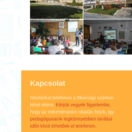
Kapcsolat
Iskolánkat telefonon a titkársági számon
lehet elérni.
Kérjük vegyék figyelembe,
hogy az intézményben oktatás folyik, így
pedagógusaink legkönnyebben tanítási
időn kívül érhetőek el telefonon.