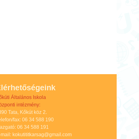
lérhetőségeink
őkúti Általános Iskola
özponti intézmény:
890 Tata, Kőkút köz 2.
elefon/fax: 06 34 588 190
gazgató: 06 34 588 191
-mail: kokutititkarsag@gmail.com