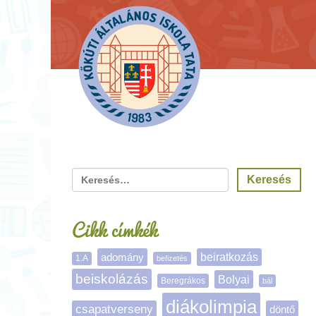
Cikk címkék
adomány
beiratkozás
1.A
befizetés
beiskolázás
Bolyai
Beregrákos
bál
diákolimpia
csapatverseny
döntő