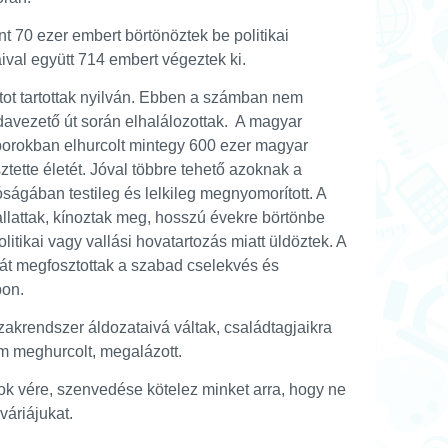
nt 70 ezer embert börtönöztek be politikai
val együtt 714 embert végeztek ki.
ot tartottak nyilván. Ebben a számban nem
davezető út során elhalálozottak. A magyar
borokban elhurcolt mintegy 600 ezer magyar
tette életét. Jóval többre tehető azoknak a
ságában testileg és lelkileg megnyomorított. A
allattak, kínoztak meg, hosszú évekre börtönbe
olitikai vagy vallási hovatartozás miatt üldöztek. A
át megfosztottak a szabad cselekvés és
pon.
akrendszer áldozataivá váltak, családtagjaikra
im meghurcolt, megalázott.
ok vére, szenvedése kötelez minket arra, hogy ne
váriájukat.