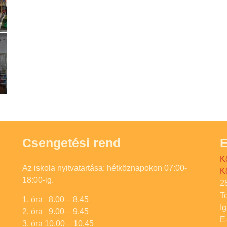
Csengetési rend
E
K
Az iskola nyitvatartása: hétköznapokon 07:00-
K
18:00-ig.
2
T
1. óra 8.00 – 8.45
I
2. óra 9.00 – 9.45
E
3. óra 10.00 – 10.45