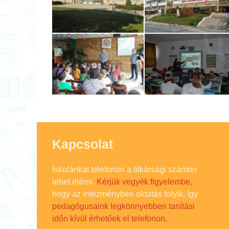
Kapcsolat
Iskolánkat telefonon a titkársági számon
lehet elérni.
Kérjük vegyék figyelembe,
hogy az intézményben oktatás folyik, így
pedagógusaink legkönnyebben tanítási
időn kívül érhetőek el telefonon.