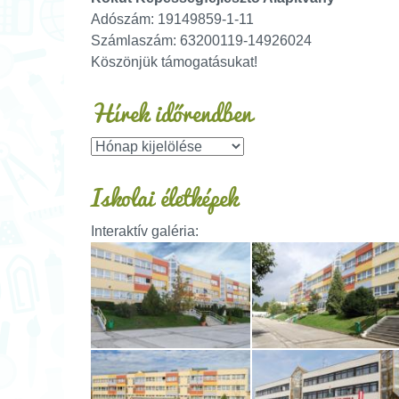
Adószám: 19149859-1-11
Számlaszám: 63200119-14926024
Köszönjük támogatásukat!
Hírek időrendben
Iskolai életképek
Interaktív galéria: