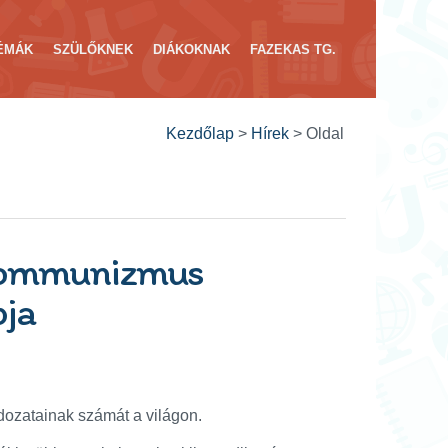
ÉMÁK
SZÜLŐKNEK
DIÁKOKNAK
FAZEKAS TG.
Kezdőlap
>
Hírek
>
Oldal
 kommunizmus
pja
dozatainak számát a világon.