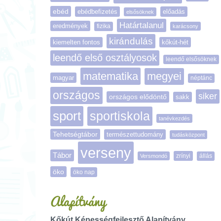
ebéd
ebédbefizetés
előadás
elsősöknek
Határtalanul
eredmények
fizika
karácsony
kirándulás
kiemelten fontos
kőkút-hét
leendő első osztályosok
leendő elsősöknek
matematika
megyei
magyar
néptánc
országos
siker
országos elődöntő
sakk
sport
sportiskola
tanévkezdés
Tehetségtábor
természettudomány
tudásközpont
verseny
Tábor
zrínyi
Versmondó
állás
öko
öko nap
Alapítvány
Kőkút Képességfejlesztő Alapítvány