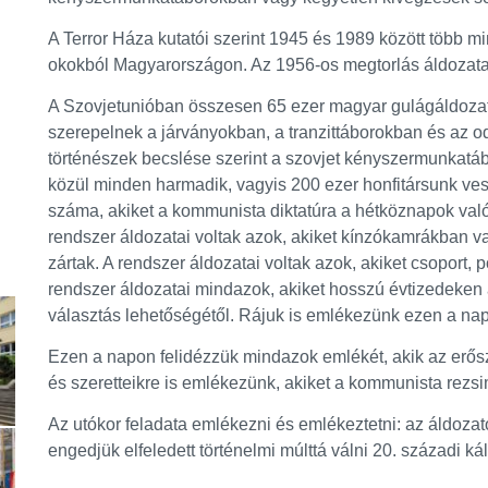
A Terror Háza kutatói szerint 1945 és 1989 között több mi
okokból Magyarországon. Az 1956-os megtorlás áldozatai
A Szovjetunióban összesen 65 ezer magyar gulágáldozat
szerepelnek a járványokban, a tranzittáborokban és az o
történészek becslése szerint a szovjet kényszermunkatá
közül minden harmadik, vagyis 200 ezer honfitársunk vesz
száma, akiket a kommunista diktatúra a hétköznapok való
rendszer áldozatai voltak azok, akiket kínzókamrákban v
zártak. A rendszer áldozatai voltak azok, akiket csoport, p
rendszer áldozatai mindazok, akiket hosszú évtizedeken 
választás lehetőségétől. Rájuk is emlékezünk ezen a na
Ezen a napon felidézzük mindazok emlékét, akik az erősz
és szeretteikre is emlékezünk, akiket a kommunista rezs
Az utókor feladata emlékezni és emlékeztetni: az áldozat
engedjük elfeledett történelmi múlttá válni 20. századi kál