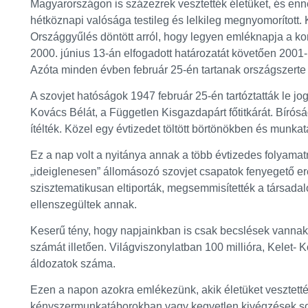
Magyarországon is százezrek vesztették életüket, és ennél
hétköznapi valósága testileg és lelkileg megnyomorított
Országgyűlés döntött arról, hogy legyen emléknapja a 
2000. június 13-án elfogadott határozatát követően 2001
Azóta minden évben február 25-én tartanak országszert
A szovjet hatóságok 1947 február 25-én tartóztatták le jo
Kovács Bélát, a Független Kisgazdapárt főtitkárát. Bírós
ítélték. Közel egy évtizedet töltött börtönökben és munka
Ez a nap volt a nyitánya annak a több évtizedes folyam
„ideiglenesen” állomásozó szovjet csapatok fenyegető 
szisztematikusan eltiporták, megsemmisítették a társadalo
ellenszegültek annak.
Keserű tény, hogy napjainkban is csak becslések vannak
számát illetően. Világviszonylatban 100 millióra, Kelet- 
áldozatok száma.
Ezen a napon azokra emlékezünk, akik életüket vesztett
kényszermunkatáborokban vagy kegyetlen kivégzések so