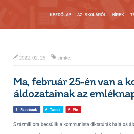
KEZDŐLAP
AZ ISKOLÁRÓL
HÍREK
T
2022. 02. 25.
címke:
Ma, február 25-én van a
áldozatainak az emlékna
Facebook
Tweet
Pin
Százmillióra becsülik a kommunista diktatúrák halálos ál