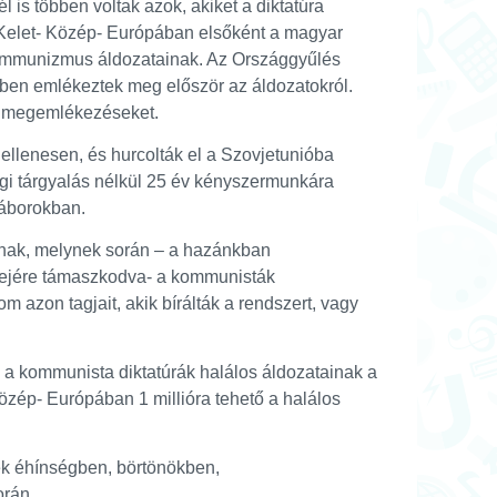
 is többen voltak azok, akiket a diktatúra
. Kelet- Közép- Európában elsőként a magyar
kommunizmus áldozatainak. Az Országgyűlés
-ben emlékeztek meg először az áldozatokról.
e megemlékezéseket.
gellenesen, és hurcolták el a Szovjetunióba
ági tárgyalás nélkül 25 év kényszermunkára
táborokban.
atnak, melynek során – a hazánkban
erejére támaszkodva- a kommunisták
m azon tagjait, akik bírálták a rendszert, vagy
 a kommunista diktatúrák halálos áldozatainak a
Közép- Európában 1 millióra tehető a halálos
ék éhínségben, börtönökben,
rán.