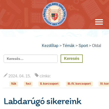
Kezdőlap
>
Témák
>
Sport
>
Oldal
2024. 04. 15.
címke:
fiúk
foci
II. korcsoport
III.-IV. korcsoport
IV. ko
Labdarúgó sikereink