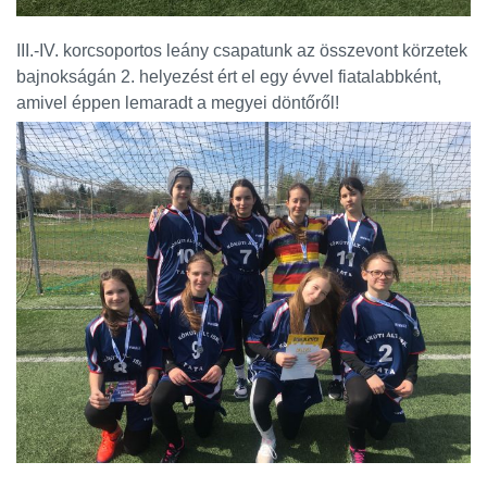
III.-IV. korcsoportos leány csapatunk az összevont körzetek
bajnokságán 2. helyezést ért el egy évvel fiatalabbként,
amivel éppen lemaradt a megyei döntőről!