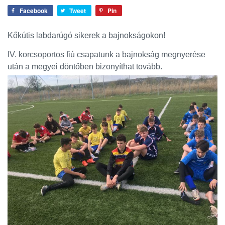
Facebook
Tweet
Pin
Kőkútis labdarúgó sikerek a bajnokságokon!
IV. korcsoportos fiú csapatunk a bajnokság megnyerése
után a megyei döntőben bizonyíthat tovább.