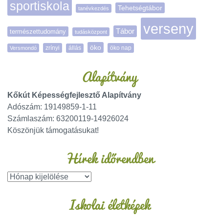
sportiskola
Tehetségtábor
tanévkezdés
verseny
Tábor
természettudomány
tudásközpont
öko
zrínyi
öko nap
Versmondó
állás
Alapítvány
Kőkút Képességfejlesztő Alapítvány
Adószám: 19149859-1-11
Számlaszám: 63200119-14926024
Köszönjük támogatásukat!
Hírek időrendben
Iskolai életképek