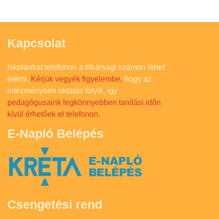
Kapcsolat
Iskolánkat telefonon a titkársági számon lehet
elérni.
Kérjük vegyék figyelembe,
hogy az
intézményben oktatás folyik, így
pedagógusaink legkönnyebben tanítási időn
kívül érhetőek el telefonon.
E-Napló Belépés
Csengetési rend