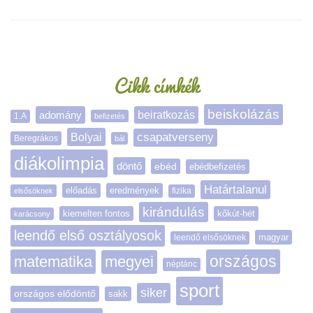
Oldalsáv
Cikk címkék
beiskolázás
adomány
beiratkozás
1.A
befizetés
Bolyai
csapatverseny
Beregrákos
bál
diákolimpia
döntő
ebéd
ebédbefizetés
Határtalanul
előadás
eredmények
elsősöknek
fizika
kirándulás
kiemelten fontos
kőkút-hét
karácsony
leendő első osztályosok
magyar
leendő elsősöknek
matematika
megyei
országos
néptánc
sport
siker
országos elődöntő
sakk