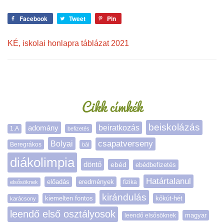
Facebook
Tweet
Pin
KÉ, iskolai honlapra táblázat 2021
Oldalsáv
Cikk címkék
beiskolázás
adomány
beiratkozás
1.A
befizetés
Bolyai
csapatverseny
Beregrákos
bál
diákolimpia
döntő
ebéd
ebédbefizetés
Határtalanul
előadás
eredmények
elsősöknek
fizika
kirándulás
kiemelten fontos
kőkút-hét
karácsony
leendő első osztályosok
magyar
leendő elsősöknek