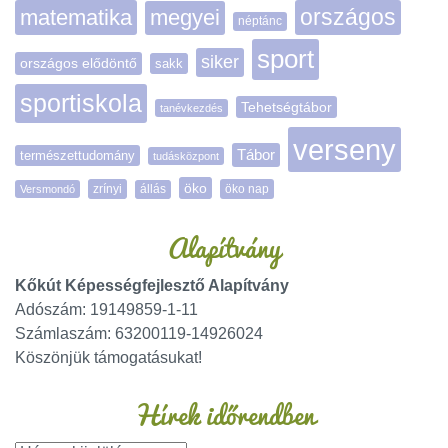
matematika
megyei
országos
néptánc
sport
siker
országos elődöntő
sakk
sportiskola
Tehetségtábor
tanévkezdés
verseny
Tábor
természettudomány
tudásközpont
öko
zrínyi
öko nap
Versmondó
állás
Alapítvány
Kőkút Képességfejlesztő Alapítvány
Adószám: 19149859-1-11
Számlaszám: 63200119-14926024
Köszönjük támogatásukat!
Hírek időrendben