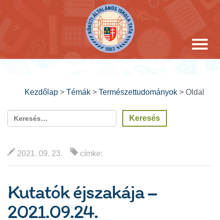
Kezdőlap
>
Témák
>
Természettudományok
>
Oldal
2021. 09. 23.
címke:
Kutatók éjszakája –
2021.09.24.