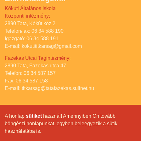
Kőkúti Általános Iskola
Központi intézmény:
2890 Tata, Kőkút köz 2.
Telefon/fax: 06 34 588 190
Igazgató: 06 34 588 191
E-mail: kokutititkarsag@gmail.com
Fazekas Utcai Tagintézmény:
2890 Tata, Fazekas utca 47.
Telefon: 06 34 587 157
Fax: 06 34 587 158
E-mail: titkarsag@tatafazekas.sulinet.hu
A honlap
sütiket
használ! Amennyiben Ön tovább
böngészi honlapunkat, egyben beleegyezik a sütik
használatába is.