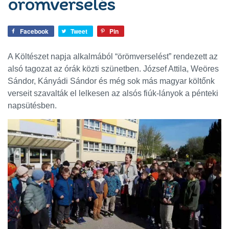
örömverselés
Facebook
Tweet
Pin
A Költészet napja alkalmából “örömverselést” rendezett az
alsó tagozat az órák közti szünetben. József Attila, Weöres
Sándor, Kányádi Sándor és még sok más magyar költőnk
verseit szavalták el lelkesen az alsós fiúk-lányok a pénteki
napsütésben.