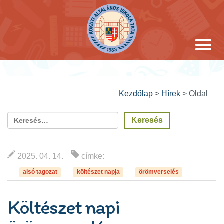
Kezdőlap
>
Hírek
>
Oldal
2025. 04. 14.
címke:
alsó tagozat
költészet napja
örömverselés
Költészet napi