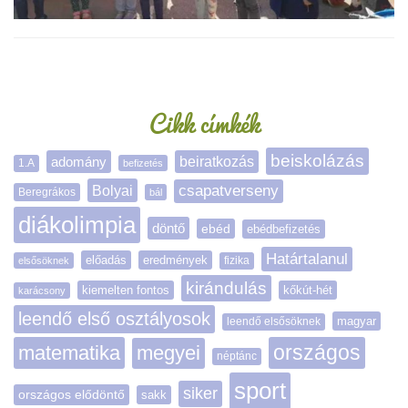
Oldalsáv
Cikk címkék
beiskolázás
adomány
beiratkozás
1.A
befizetés
Bolyai
csapatverseny
Beregrákos
bál
diákolimpia
döntő
ebéd
ebédbefizetés
Határtalanul
előadás
eredmények
elsősöknek
fizika
kirándulás
kiemelten fontos
kőkút-hét
karácsony
leendő első osztályosok
magyar
leendő elsősöknek
matematika
megyei
országos
néptánc
sport
siker
országos elődöntő
sakk