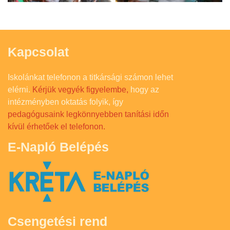
Kapcsolat
Iskolánkat telefonon a titkársági számon lehet
elérni.
Kérjük vegyék figyelembe,
hogy az
intézményben oktatás folyik, így
pedagógusaink legkönnyebben tanítási időn
kívül érhetőek el telefonon.
E-Napló Belépés
Csengetési rend