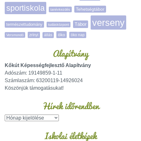
sportiskola
Tehetségtábor
tanévkezdés
verseny
Tábor
természettudomány
tudásközpont
öko
zrínyi
öko nap
Versmondó
állás
Alapítvány
Kőkút Képességfejlesztő Alapítvány
Adószám: 19149859-1-11
Számlaszám: 63200119-14926024
Köszönjük támogatásukat!
Hírek időrendben
Iskolai életképek