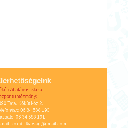
lérhetőségeink
őkúti Általános Iskola
özponti intézmény:
890 Tata, Kőkút köz 2.
elefon/fax: 06 34 588 190
gazgató: 06 34 588 191
-mail: kokutititkarsag@gmail.com