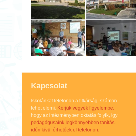
Kapcsolat
Iskolánkat telefonon a titkársági számon
lehet elérni.
Kérjük vegyék figyelembe,
hogy az intézményben oktatás folyik, így
pedagógusaink legkönnyebben tanítási
időn kívül érhetőek el telefonon.