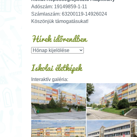
Adószám: 19149859-1-11
Számlaszám: 63200119-14926024
Köszönjük támogatásukat!
Hírek időrendben
Iskolai életképek
Interaktív galéria: