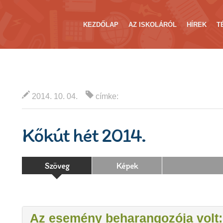
KEZDŐLAP
AZ ISKOLÁRÓL
HÍREK
T
2014. 10. 04.
címke:
Kőkút hét 2014.
Szöveg
Képek
Az esemény beharangozója volt: