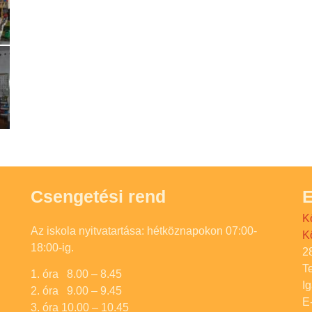
Csengetési rend
E
K
Az iskola nyitvatartása: hétköznapokon 07:00-
K
18:00-ig.
2
T
1. óra 8.00 – 8.45
I
2. óra 9.00 – 9.45
E
3. óra 10.00 – 10.45