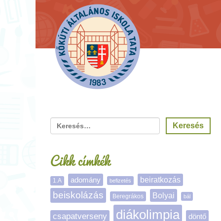
Cikk címkék
adomány
beiratkozás
1.A
befizetés
beiskolázás
Bolyai
Beregrákos
bál
diákolimpia
csapatverseny
döntő