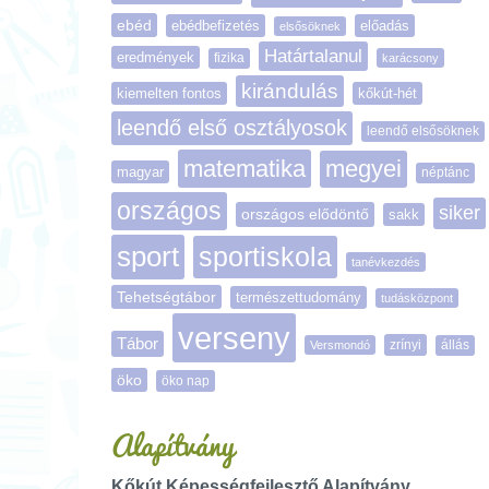
ebéd
ebédbefizetés
előadás
elsősöknek
Határtalanul
eredmények
fizika
karácsony
kirándulás
kiemelten fontos
kőkút-hét
leendő első osztályosok
leendő elsősöknek
matematika
megyei
magyar
néptánc
országos
siker
országos elődöntő
sakk
sport
sportiskola
tanévkezdés
Tehetségtábor
természettudomány
tudásközpont
verseny
Tábor
zrínyi
Versmondó
állás
öko
öko nap
Alapítvány
Kőkút Képességfejlesztő Alapítvány