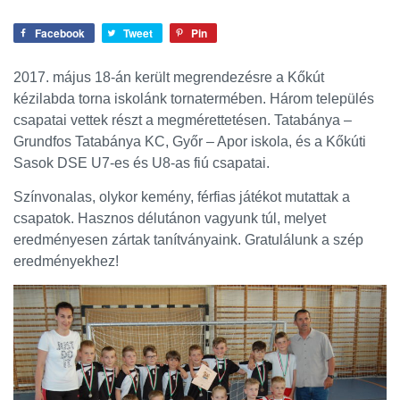
Facebook
Tweet
Pin
2017. május 18-án került megrendezésre a Kőkút
kézilabda torna iskolánk tornatermében. Három település
csapatai vettek részt a megmérettetésen. Tatabánya –
Grundfos Tatabánya KC, Győr – Apor iskola, és a Kőkúti
Sasok DSE U7-es és U8-as fiú csapatai.
Színvonalas, olykor kemény, férfias játékot mutattak a
csapatok. Hasznos délutánon vagyunk túl, melyet
eredményesen zártak tanítványaink. Gratulálunk a szép
eredményekhez!