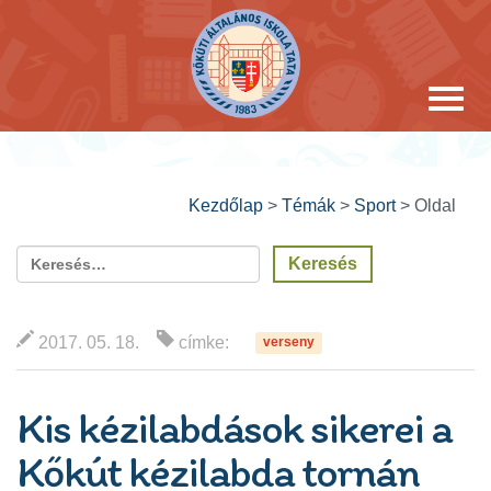
Kezdőlap
>
Témák
>
Sport
>
Oldal
2017. 05. 18.
címke:
verseny
Kis kézilabdások sikerei a
Kőkút kézilabda tornán