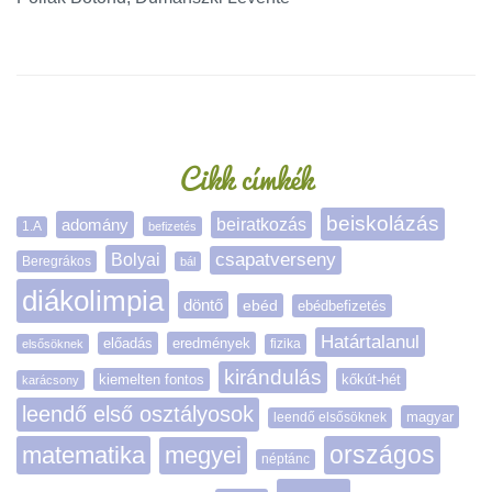
Oldalsáv
Cikk címkék
beiskolázás
adomány
beiratkozás
1.A
befizetés
Bolyai
csapatverseny
Beregrákos
bál
diákolimpia
döntő
ebéd
ebédbefizetés
Határtalanul
előadás
eredmények
elsősöknek
fizika
kirándulás
kiemelten fontos
kőkút-hét
karácsony
leendő első osztályosok
magyar
leendő elsősöknek
matematika
megyei
országos
néptánc