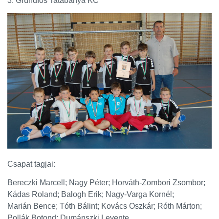
3. Grundfos Tatabánya KC
Csapat tagjai:
Bereczki Marcell; Nagy Péter; Horváth-Zombori Zsombor;
Kádas Roland; Balogh Erik; Nagy-Varga Kornél;
Marián Bence; Tóth Bálint; Kovács Oszkár; Róth Márton;
Pollák Botond; Dumánszki Levente