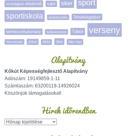
sport
siker
országos elődöntő
sakk
sportiskola
Tehetségtábor
tanévkezdés
verseny
Tábor
természettudomány
tudásközpont
öko
zrínyi
öko nap
Versmondó
állás
Alapítvány
Kőkút Képességfejlesztő Alapítvány
Adószám: 19149859-1-11
Számlaszám: 63200119-14926024
Köszönjük támogatásukat!
Hírek időrendben