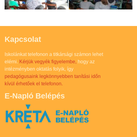
Kapcsolat
Iskolánkat telefonon a titkársági számon lehet
elérni.
Kérjük vegyék figyelembe,
hogy az
intézményben oktatás folyik, így
pedagógusaink legkönnyebben tanítási időn
kívül érhetőek el telefonon.
E-Napló Belépés