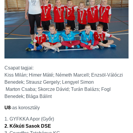
Csapat tagjai:
Kiss Milán; Himer Máté; Németh Marcell; Enzsöl-Válóczi
Benedek; Strausz Gergely; Lengyel Simon
Marton Csaba; Skorcze Dávid; Turán Balázs; Fogl
Benedek; Blága Bálint
U8
-as korosztály
1. GYFKKA Apor (Győr)
2. Kőkúti Sasok DSE