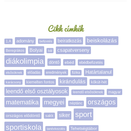
Oldalsáv
Cikk címkék
beiskolázás
adomány
beiratkozás
1.A
befizetés
Bolyai
csapatverseny
Beregrákos
bál
diákolimpia
döntő
ebéd
ebédbefizetés
Határtalanul
előadás
eredmények
elsősöknek
fizika
kirándulás
kiemelten fontos
kőkút-hét
karácsony
leendő első osztályosok
magyar
leendő elsősöknek
matematika
megyei
országos
néptánc
sport
siker
országos elődöntő
sakk
sportiskola
Tehetségtábor
tanévkezdés