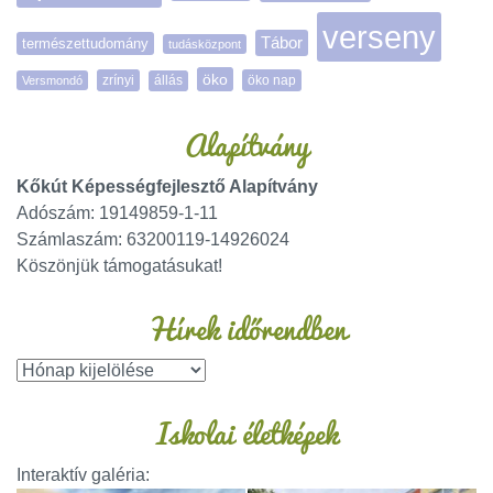
verseny
Tábor
természettudomány
tudásközpont
öko
zrínyi
öko nap
Versmondó
állás
Alapítvány
Kőkút Képességfejlesztő Alapítvány
Adószám: 19149859-1-11
Számlaszám: 63200119-14926024
Köszönjük támogatásukat!
Hírek időrendben
Iskolai életképek
Interaktív galéria: