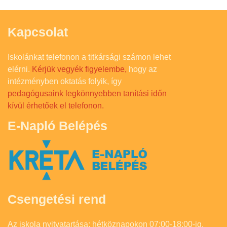
Kapcsolat
Iskolánkat telefonon a titkársági számon lehet
elérni.
Kérjük vegyék figyelembe,
hogy az
intézményben oktatás folyik, így
pedagógusaink legkönnyebben tanítási időn
kívül érhetőek el telefonon.
E-Napló Belépés
Csengetési rend
Az iskola nyitvatartása: hétköznapokon 07:00-18:00-ig.