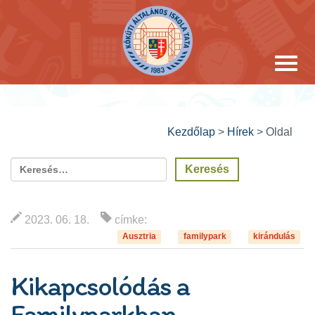
Kezdőlap
>
Hírek
>
Oldal
2023. 06. 18.
címke:
Ausztria
familypark
kirándulás
Kikapcsolódás a
Familyparkban