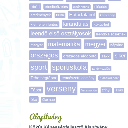
ebéd
ebédbefizetés
előadás
elsősöknek
Határtalanul
eredmények
fizika
karácsony
kirándulás
kiemelten fontos
kőkút-hét
leendő első osztályosok
leendő elsősöknek
matematika
megyei
magyar
néptánc
országos
siker
országos elődöntő
sakk
sport
sportiskola
tanévkezdés
Tehetségtábor
természettudomány
tudásközpont
verseny
Tábor
zrínyi
Versmondó
állás
öko
öko nap
Alapítvány
Kőkút Képességfejlesztő Alapítvány