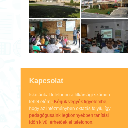
Kapcsolat
Iskolánkat telefonon a titkársági számon
lehet elérni.
Kérjük vegyék figyelembe,
hogy az intézményben oktatás folyik, így
pedagógusaink legkönnyebben tanítási
időn kívül érhetőek el telefonon.