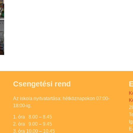
Csengetési rend
E
K
Az iskola nyitvatartása: hétköznapokon 07:00-
K
18:00-ig.
2
T
1. óra 8.00 – 8.45
I
2. óra 9.00 – 9.45
E
3. óra 10.00 – 10.45