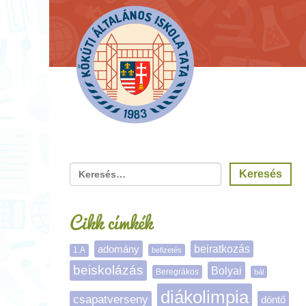
Cikk címkék
adomány
beiratkozás
1.A
befizetés
beiskolázás
Bolyai
Beregrákos
bál
diákolimpia
csapatverseny
döntő