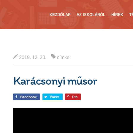
KEZDŐLAP
AZ ISKOLÁRÓL
HÍREK
T
2019. 12. 23.
címke:
Karácsonyi műsor
Facebook
Tweet
Pin