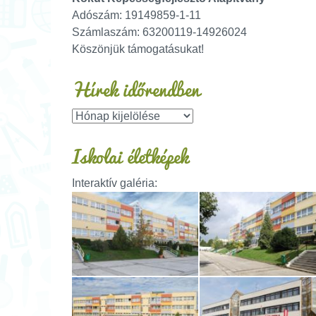
Adószám: 19149859-1-11
Számlaszám: 63200119-14926024
Köszönjük támogatásukat!
Hírek időrendben
Iskolai életképek
Interaktív galéria: