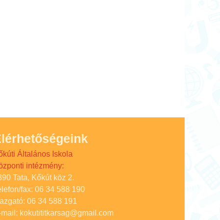
lérhetőségeink
őkúti Általános Iskola
özponti intézmény:
890 Tata, Kőkút köz 2.
elefon/fax: 06 34 588 190
gazgató: 06 34 588 191
-mail: kokutititkarsag@gmail.com