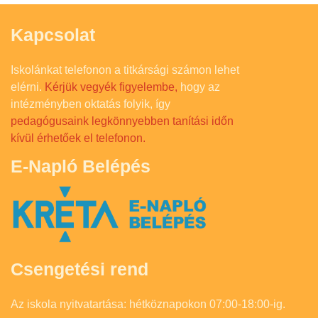
Kapcsolat
Iskolánkat telefonon a titkársági számon lehet
elérni.
Kérjük vegyék figyelembe,
hogy az
intézményben oktatás folyik, így
pedagógusaink legkönnyebben tanítási időn
kívül érhetőek el telefonon.
E-Napló Belépés
Csengetési rend
Az iskola nyitvatartása: hétköznapokon 07:00-18:00-ig.