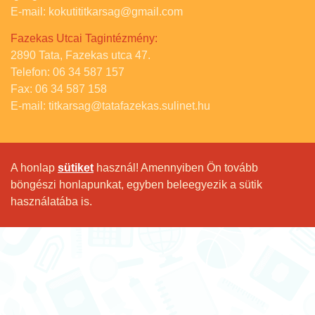
E-mail: kokutititkarsag@gmail.com
Fazekas Utcai Tagintézmény:
2890 Tata, Fazekas utca 47.
Telefon: 06 34 587 157
Fax: 06 34 587 158
E-mail: titkarsag@tatafazekas.sulinet.hu
A honlap
sütiket
használ! Amennyiben Ön tovább
böngészi honlapunkat, egyben beleegyezik a sütik
használatába is.