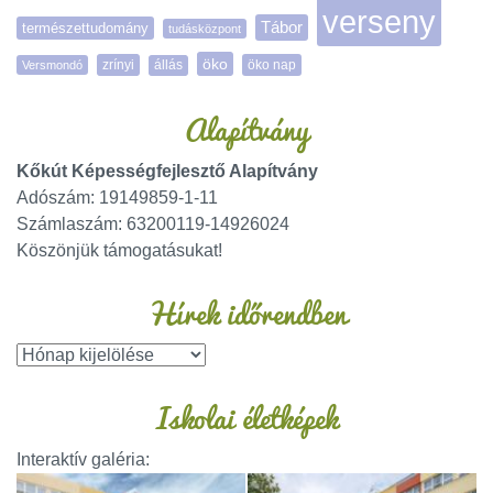
verseny
Tábor
természettudomány
tudásközpont
öko
zrínyi
öko nap
Versmondó
állás
Alapítvány
Kőkút Képességfejlesztő Alapítvány
Adószám: 19149859-1-11
Számlaszám: 63200119-14926024
Köszönjük támogatásukat!
Hírek időrendben
Iskolai életképek
Interaktív galéria: