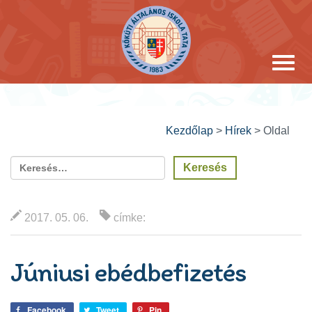
Kezdőlap
>
Hírek
>
Oldal
2017. 05. 06.
címke:
Júniusi ebédbefizetés
Facebook
Tweet
Pin