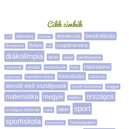
Oldalsáv
Cikk címkék
beiskolázás
adomány
beiratkozás
1.A
befizetés
Bolyai
csapatverseny
Beregrákos
bál
diákolimpia
döntő
ebéd
ebédbefizetés
Határtalanul
előadás
eredmények
elsősöknek
fizika
kirándulás
kiemelten fontos
kőkút-hét
karácsony
leendő első osztályosok
magyar
leendő elsősöknek
matematika
megyei
országos
néptánc
sport
siker
országos elődöntő
sakk
sportiskola
Tehetségtábor
tanévkezdés