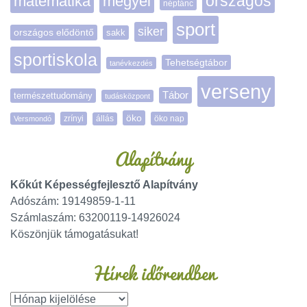
matematika
megyei
országos
néptánc
sport
siker
országos elődöntő
sakk
sportiskola
Tehetségtábor
tanévkezdés
verseny
Tábor
természettudomány
tudásközpont
öko
zrínyi
öko nap
Versmondó
állás
Alapítvány
Kőkút Képességfejlesztő Alapítvány
Adószám: 19149859-1-11
Számlaszám: 63200119-14926024
Köszönjük támogatásukat!
Hírek időrendben