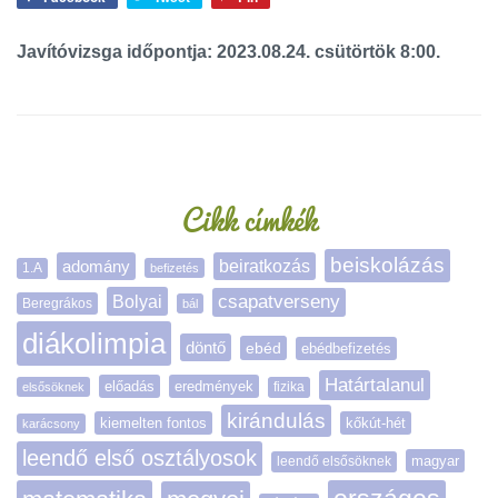
Javítóvizsga időpontja: 2023.08.24. csütörtök 8:00.
Oldalsáv
Cikk címkék
beiskolázás
adomány
beiratkozás
1.A
befizetés
Bolyai
csapatverseny
Beregrákos
bál
diákolimpia
döntő
ebéd
ebédbefizetés
Határtalanul
előadás
eredmények
elsősöknek
fizika
kirándulás
kiemelten fontos
kőkút-hét
karácsony
leendő első osztályosok
magyar
leendő elsősöknek