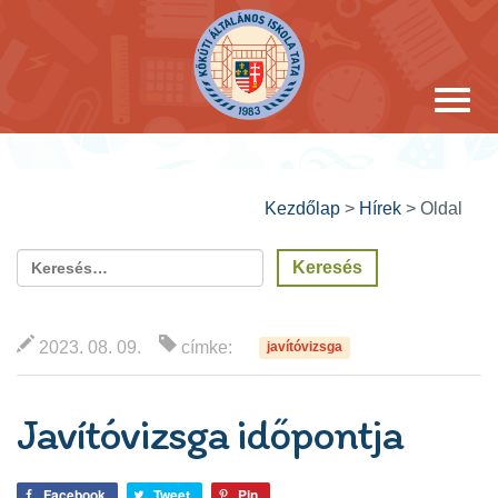
Kezdőlap
>
Hírek
>
Oldal
2023. 08. 09.
címke:
javítóvizsga
Javítóvizsga időpontja
Facebook
Tweet
Pin