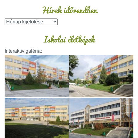
Hírek időrendben
Iskolai életképek
Interaktív galéria: