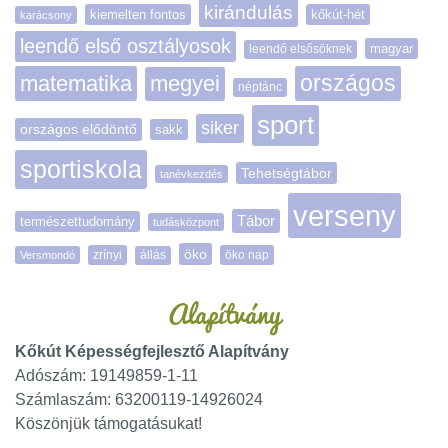
kirándulás
kiemelten fontos
kőkút-hét
karácsony
leendő első osztályosok
magyar
leendő elsősöknek
matematika
megyei
országos
néptánc
sport
siker
országos elődöntő
sakk
sportiskola
Tehetségtábor
tanévkezdés
verseny
Tábor
természettudomány
tudásközpont
öko
zrínyi
öko nap
Versmondó
állás
Alapítvány
Kőkút Képességfejlesztő Alapítvány
Adószám: 19149859-1-11
Számlaszám: 63200119-14926024
Köszönjük támogatásukat!