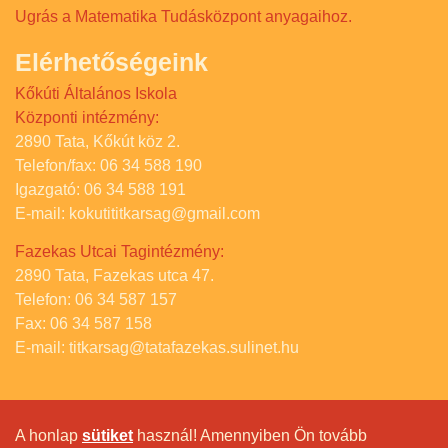
Ugrás a Matematika Tudásközpont anyagaihoz.
Elérhetőségeink
Kőkúti Általános Iskola
Központi intézmény:
2890 Tata, Kőkút köz 2.
Telefon/fax: 06 34 588 190
Igazgató: 06 34 588 191
E-mail: kokutititkarsag@gmail.com
Fazekas Utcai Tagintézmény:
2890 Tata, Fazekas utca 47.
Telefon: 06 34 587 157
Fax: 06 34 587 158
E-mail: titkarsag@tatafazekas.sulinet.hu
A honlap
sütiket
használ! Amennyiben Ön tovább