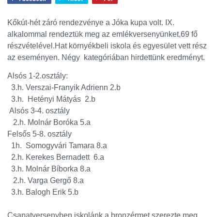
Kőkút-hét záró rendezvénye a Jóka kupa volt. IX.
alkalommal rendeztük meg az emlékversenyünket,69 fő
részvételével.Hat környékbeli iskola és egyesület vett rész
az eseményen. Négy kategóriában hirdettünk eredményt.
Alsós 1-2.osztály:
3.h. Verszai-Franyik Adrienn 2.b
3.h. Hetényi Mátyás 2.b
Alsós 3-4. osztály
2.h. Molnár Boróka 5.a
Felsős 5-8. osztály
1h. Somogyvári Tamara 8.a
2.h. Kerekes Bernadett 6.a
3.h. Molnár Bíborka 8.a
2.h. Varga Gergő 8.a
3.h. Balogh Erik 5.b
Csapatversenyben iskolánk a bronzérmet szerezte meg.