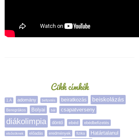
Oldalsáv
Cikk címkék
beiskolázás
adomány
beiratkozás
1.A
befizetés
Bolyai
csapatverseny
Beregrákos
bál
diákolimpia
döntő
ebéd
ebédbefizetés
Határtalanul
előadás
eredmények
elsősöknek
fizika