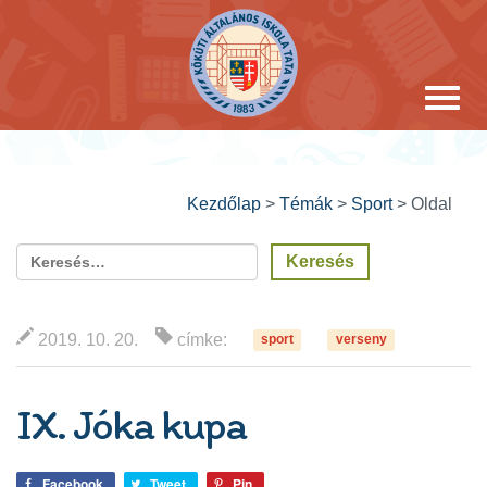
Kezdőlap
>
Témák
>
Sport
>
Oldal
2019. 10. 20.
címke:
sport
verseny
IX. Jóka kupa
Facebook
Tweet
Pin