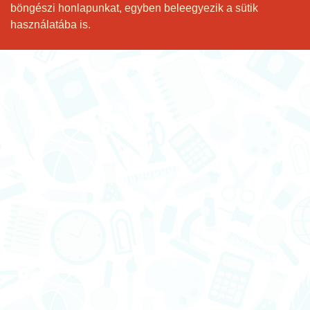
böngészi honlapunkat, egyben beleegyezik a sütik
használatába is.