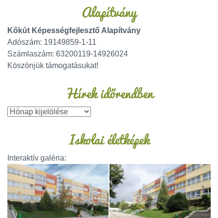
Alapítvány
Kőkút Képességfejlesztő Alapítvány
Adószám: 19149859-1-11
Számlaszám: 63200119-14926024
Köszönjük támogatásukat!
Hírek időrendben
Iskolai életképek
Interaktív galéria: