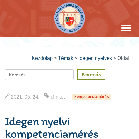
Kezdőlap
>
Témák
>
Idegen nyelvek
>
Oldal
2021. 05. 24.
címke:
kompetenciamérés
Idegen nyelvi
kompetenciamérés