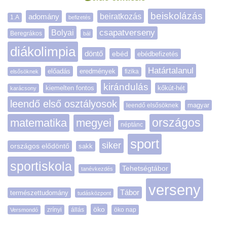
beiskolázás
adomány
beiratkozás
1.A
befizetés
Bolyai
csapatverseny
Beregrákos
bál
diákolimpia
döntő
ebéd
ebédbefizetés
Határtalanul
előadás
eredmények
elsősöknek
fizika
kirándulás
kiemelten fontos
kőkút-hét
karácsony
leendő első osztályosok
magyar
leendő elsősöknek
matematika
megyei
országos
néptánc
sport
siker
országos elődöntő
sakk
sportiskola
Tehetségtábor
tanévkezdés
verseny
Tábor
természettudomány
tudásközpont
öko
zrínyi
öko nap
Versmondó
állás