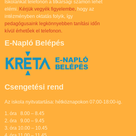
Iskolánkat telefonon a titkársági számon lehet
elérni.
Kérjük vegyék figyelembe,
hogy az
intézményben oktatás folyik, így
pedagógusaink legkönnyebben tanítási időn
kívül érhetőek el telefonon.
E-Napló Belépés
Csengetési rend
Az iskola nyitvatartása: hétköznapokon 07:00-18:00-ig.
1. óra 8.00 – 8.45
2. óra 9.00 – 9.45
3. óra 10.00 – 10.45
4. óra 11.00 – 11.45