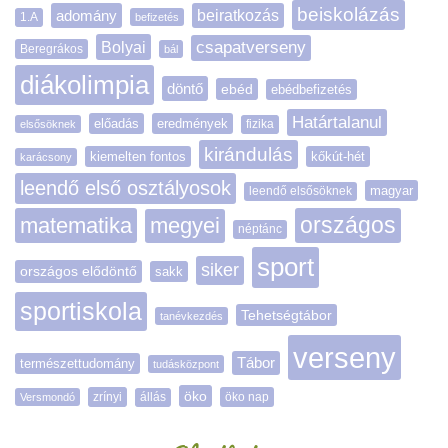
beiskolázás
adomány
beiratkozás
1.A
befizetés
Bolyai
csapatverseny
Beregrákos
bál
diákolimpia
döntő
ebéd
ebédbefizetés
Határtalanul
előadás
eredmények
elsősöknek
fizika
kirándulás
kiemelten fontos
kőkút-hét
karácsony
leendő első osztályosok
magyar
leendő elsősöknek
matematika
megyei
országos
néptánc
sport
siker
országos elődöntő
sakk
sportiskola
Tehetségtábor
tanévkezdés
verseny
Tábor
természettudomány
tudásközpont
öko
zrínyi
öko nap
Versmondó
állás