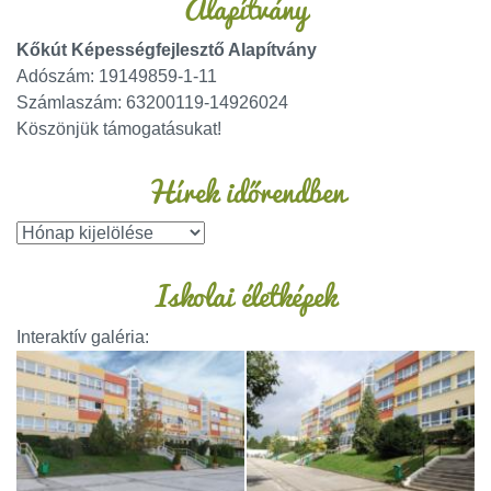
Alapítvány
Kőkút Képességfejlesztő Alapítvány
Adószám: 19149859-1-11
Számlaszám: 63200119-14926024
Köszönjük támogatásukat!
Hírek időrendben
Iskolai életképek
Interaktív galéria: