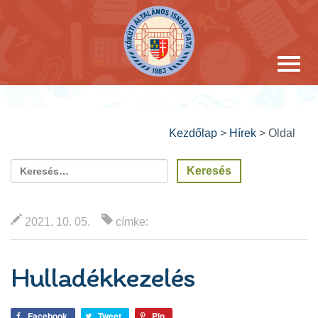
Kezdőlap
>
Hírek
>
Oldal
2021. 10. 05.
címke:
Hulladékkezelés
Facebook
Tweet
Pin