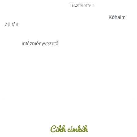
Tisztelettel:
Kőhalmi
Zoltán
intézményvezető
Oldalsáv
Cikk címkék