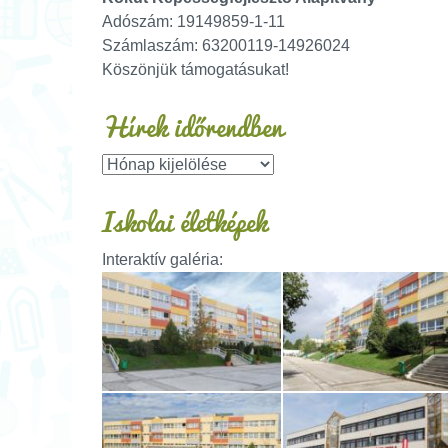
Adószám: 19149859-1-11
Számlaszám: 63200119-14926024
Köszönjük támogatásukat!
Hírek időrendben
Iskolai életképek
Interaktív galéria: