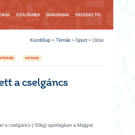
ÉMÁK
SZÜLŐKNEK
DIÁKOKNAK
FAZEKAS TG.
Kezdőlap
>
Témák
>
Sport
>
Oldal
rtiskola
verseny
ett a cselgáncs
 el a cselgáncs (-50kg) sportágban a Magyar