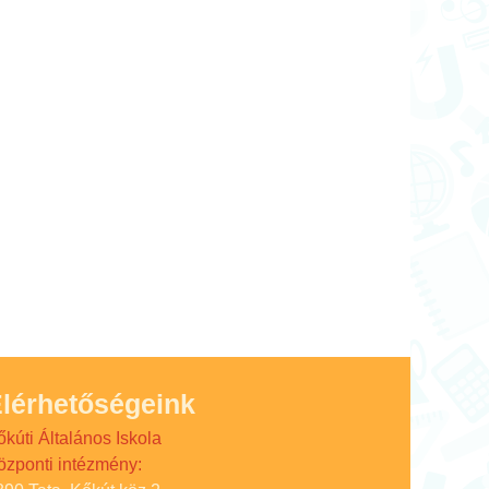
lérhetőségeink
őkúti Általános Iskola
özponti intézmény: