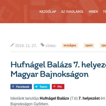
KEZDŐLAP
AZ ISKOLÁRÓL
HÍREK
T
2019. 11. 27.
címke:
országos
sport
spo
Hufnágel Balázs 7. helyez
Magyar Bajnokságon
Facebook
Tweet
Pin
Iskolánk tanulója
Hufnágel Balázs
(7.b)
7. helyezést
ért
Bajnokságon Győrben.