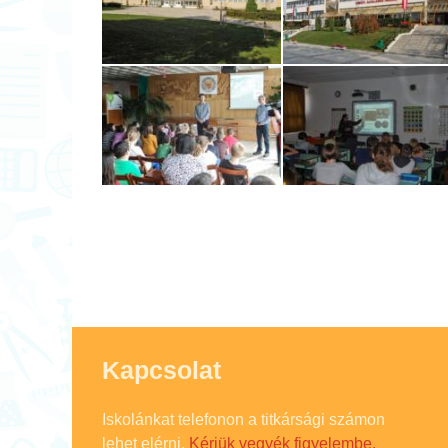
Kapcsolat
Iskolánkat telefonon a titkársági számon
lehet elérni.
Kérjük vegyék figyelembe,