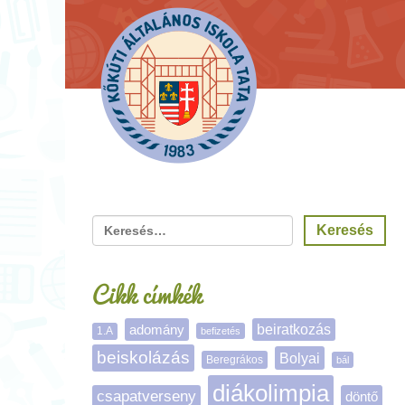
Cikk címkék
adomány
beiratkozás
1.A
befizetés
beiskolázás
Bolyai
Beregrákos
bál
diákolimpia
csapatverseny
döntő