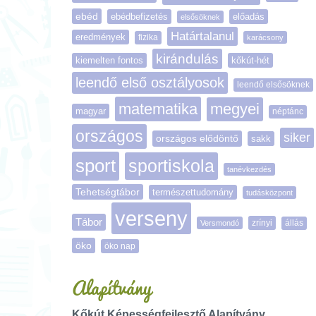
ebéd
ebédbefizetés
előadás
elsősöknek
Határtalanul
eredmények
fizika
karácsony
kirándulás
kiemelten fontos
kőkút-hét
leendő első osztályosok
leendő elsősöknek
matematika
megyei
magyar
néptánc
országos
siker
országos elődöntő
sakk
sport
sportiskola
tanévkezdés
Tehetségtábor
természettudomány
tudásközpont
verseny
Tábor
zrínyi
Versmondó
állás
öko
öko nap
Alapítvány
Kőkút Képességfejlesztő Alapítvány