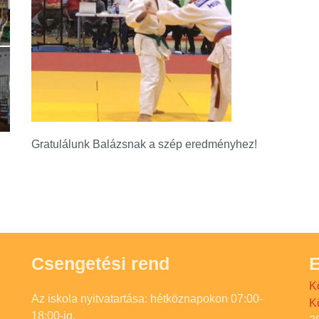
Gratulálunk Balázsnak a szép eredményhez!
Csengetési rend
E
K
Az iskola nyitvatartása: hétköznapokon 07:00-
K
18:00-ig.