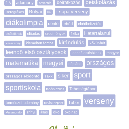
beiskolázás
adomány
beiratkozás
1.A
befizetés
Bolyai
csapatverseny
Beregrákos
bál
diákolimpia
döntő
ebéd
ebédbefizetés
Határtalanul
előadás
eredmények
elsősöknek
fizika
kirándulás
kiemelten fontos
kőkút-hét
karácsony
leendő első osztályosok
magyar
leendő elsősöknek
matematika
megyei
országos
néptánc
sport
siker
országos elődöntő
sakk
sportiskola
Tehetségtábor
tanévkezdés
verseny
Tábor
természettudomány
tudásközpont
öko
zrínyi
öko nap
Versmondó
állás