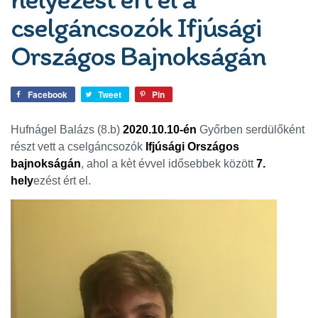
cselgáncsozók Ifjúsági
Országos Bajnokságán
Facebook
Tweet
Pin
Hufnágel Balázs (8.b)
2020.10.10-én
Győrben serdülőként
részt vett a cselgáncsozók
Ifjúsági Országos
bajnokságán
, ahol a kèt évvel idősebbek között
7.
hely
ezést ért el.