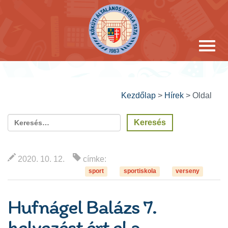
Kezdőlap
>
Hírek
>
Oldal
2020. 10. 12.
címke:
sport
sportiskola
verseny
Hufnágel Balázs 7.
helyezést ért el a