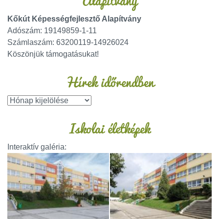
Alapítvány
Kőkút Képességfejlesztő Alapítvány
Adószám: 19149859-1-11
Számlaszám: 63200119-14926024
Köszönjük támogatásukat!
Hírek időrendben
Iskolai életképek
Interaktív galéria: